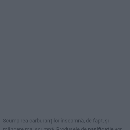
Scumpirea carburanţilor înseamnă, de fapt, şi
mâncare mai scumpă. Produsele de
panificaţie
vor