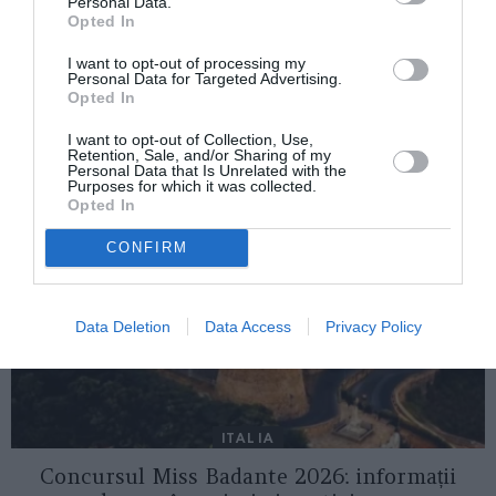
Personal Data.
FOTO ROMA/ ARI a distribuit mărţişoare de
Opted In
la 5 dimineaţa
I want to opt-out of processing my
Personal Data for Targeted Advertising.
Opted In
AȚI PUTEA DORI DE
I want to opt-out of Collection, Use,
ASEMENEA
Retention, Sale, and/or Sharing of my
Personal Data that Is Unrelated with the
Purposes for which it was collected.
Opted In
CONFIRM
Data Deletion
Data Access
Privacy Policy
ITALIA
Concursul Miss Badante 2026: informații