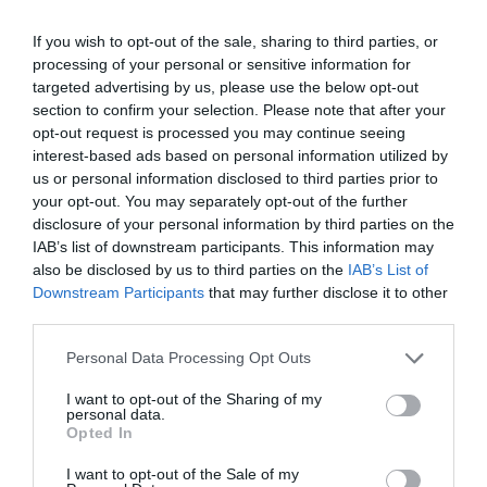
alimente
cu mai bine de opt procente faţă de
If you wish to opt-out of the sale, sharing to third parties, or
aceeaşi perioadă a anului trecut. România se află pe
processing of your personal or sensitive information for
locul al patrulea în Europa, în topul ţărilor în care
targeted advertising by us, please use the below opt-out
section to confirm your selection. Please note that after your
mâncarea s-a scumpit. În plus, majoritatea
opt-out request is processed you may continue seeing
fabricanţilor de hârtie şi carton anunţă un nou val de
interest-based ads based on personal information utilized by
us or personal information disclosed to third parties prior to
scumpiri din această lună. Deşi creşterile de preţ nu
your opt-out. You may separately opt-out of the further
depăşesc o valoare procentuală de 10%, această
disclosure of your personal information by third parties on the
IAB’s list of downstream participants. This information may
majorare nu face decât să producă şi mai multă
also be disclosed by us to third parties on the
IAB’s List of
îngrijorare în rândul industriei tipografice, şi aşa
Downstream Participants
that may further disclose it to other
destul de afectată de recesiunea economică.
third parties.
Personal Data Processing Opt Outs
Articolul anterior
See
I want to opt-out of the Sharing of my
personal data.
Seminar la Roma: „Despre spălarea pe
more
Opted In
creier la Est şi la Vest”
I want to opt-out of the Sale of my
Următorul articol