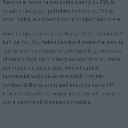
Benzina şi motorina s-ar putea scumpi cu 30%, în
cazul în care preţul
petrolului
va trece de 150 de
dolari barilul, avertizează marile companii petroliere.
Două companii au majorat deja preţurile cu până la 9
bani pe litru. Scumpirea benzinei îi sperie mai ales pe
taximetrişti, care nu pot creşte tarifele, pentru că ar
rămâne şi fără puţinii clienţi pe care îi mai au, dar nu
pot merge nici pe pierdere. Potrivit datelor
Institutului Naţional de Statistică
, preţurile
combustibililor au urcat anul trecut cu peste 15%.
Foarte mulţi şoferi şi-au pus instalaţii GPL, pentru a-
şi mai permite să folosească maşinile.