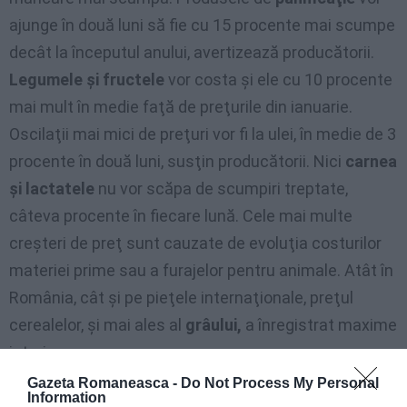
ajunge în două luni să fie cu 15 procente mai scumpe
decât la începutul anului, avertizează producătorii.
Legumele şi fructele
vor costa şi ele cu 10 procente
mai mult în medie faţă de preţurile din ianuarie.
Oscilaţii mai mici de preţuri vor fi la ulei, în medie de 3
procente în două luni, susţin producătorii. Nici
carnea
şi lactatele
nu vor scăpa de scumpiri treptate,
câteva procente în fiecare lună. Cele mai multe
creşteri de preţ sunt cauzate de evoluţia costurilor
materiei prime sau a furajelor pentru animale. Atât în
România, cât şi pe pieţele internaţionale, preţul
cerealelor, şi mai ales al
grâului,
a înregistrat maxime
istorice.
Gazeta Romaneasca -
Do Not Process My Personal
Luna februarie a adus românilor majorarea preţului la
Information