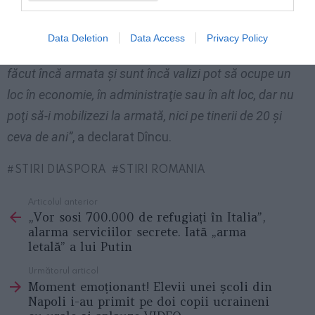
aceştia pot fi mobilizaţi, în cazul în care ar fi o situaţie.
Sigur, că, dacă ar fi o situaţie de conflict, se pune
Data Deletion
Data Access
Privacy Policy
administraţia pe picior de război şi oamenii care nu au
făcut încă armata şi sunt încă valizi pot să ocupe un
loc în economie, în administraţie sau în alt loc, dar nu
poţi să-i mobilizezi la armată, nici pe tinerii de 20 şi
ceva de ani”
, a declarat Dîncu.
STIRI DIASPORA
STIRI ROMANIA
Articolul anterior
See
„Vor sosi 700.000 de refugiați în Italia”,
more
alarma serviciilor secrete. Iată „arma
letală” a lui Putin
Următorul articol
Moment emoționant! Elevii unei școli din
Napoli i-au primit pe doi copii ucraineni