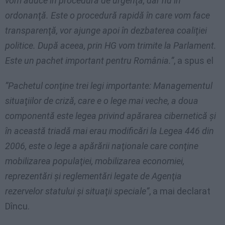
vom aduce în procedură de urgenţă, dar nu în
ordonanţă. Este o procedură rapidă în care vom face
transparenţă, vor ajunge apoi în dezbaterea coaliţiei
politice. După aceea, prin HG vom trimite la Parlament.
Este un pachet important pentru România.”
, a spus el
”Pachetul conţine trei legi importante: Managementul
situaţiilor de criză, care e o lege mai veche, a doua
componentă este legea privind apărarea cibernetică şi
în această triadă mai erau modificări la Legea 446 din
2006, este o lege a apărării naţionale care conţine
mobilizarea populaţiei, mobilizarea economiei,
reprezentări şi reglementări legate de Agenţia
rezervelor statului şi situaţii speciale”
, a mai declarat
Dîncu.