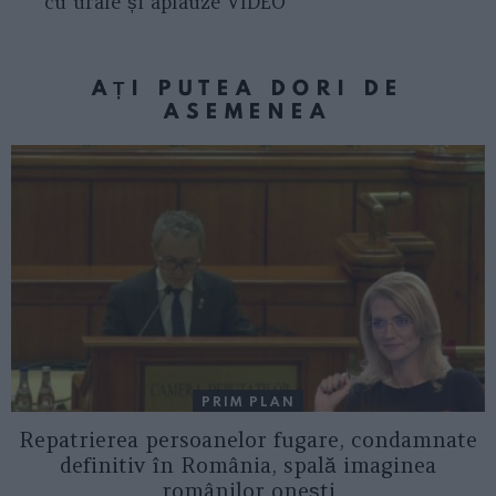
cu urale și aplauze VIDEO
AȚI PUTEA DORI DE
ASEMENEA
PRIM PLAN
Repatrierea persoanelor fugare, condamnate
definitiv în România, spală imaginea
românilor onești