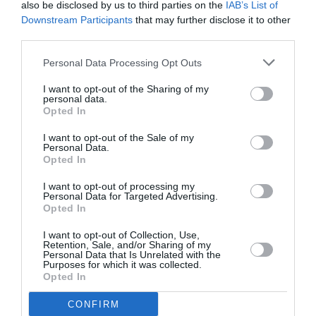
exemplu, poate în momentul acela e o componentă
also be disclosed by us to third parties on the
IAB’s List of
Downstream Participants
that may further disclose it to other
care spune că în momentul acela cadrele militare nu îşi
third parties.
pot lua concediu sau să îşi dea demisia sau alte lucruri
Personal Data Processing Opt Outs
care ţin de această zonă. Nimeni nu poate să aducă în
Armată pe cineva neinstruit, chiar dacă e tânăr. El nu a
I want to opt-out of the Sharing of my
personal data.
făcut armata. E o exagerare
”, a declarat Dîncu.
Opted In
I want to opt-out of the Sale of my
Ministrul Apărării Naţionale a subliniat că doar cei
Personal Data.
Opted In
care au făcut deja stagiul militar pot fi mobilizaţi, în
cazul unei situaţii de conflict, iar cei care nu au făcut
I want to opt-out of processing my
Personal Data for Targeted Advertising.
Armata pot fi şi ei mobilizaţi în domenii precum
Opted In
economie sau administraţie.
I want to opt-out of Collection, Use,
Retention, Sale, and/or Sharing of my
Personal Data that Is Unrelated with the
”Nu poţi să mobilizezi decât oamenii care sunt
Purposes for which it was collected.
Opted In
mobilizabili, adică cei care au făcut stagiul militar, care
au făcut pregătire militară într-un fel sau altul. Numai
CONFIRM