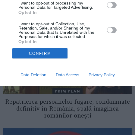
I want to opt-out of processing my
AȚI PUTEA DORI DE
Personal Data for Targeted Advertising.
ASEMENEA
Opted In
I want to opt-out of Collection, Use,
Retention, Sale, and/or Sharing of my
Personal Data that Is Unrelated with the
Purposes for which it was collected.
Opted In
CONFIRM
Data Deletion
Data Access
Privacy Policy
PRIM PLAN
Repatrierea persoanelor fugare, condamnate
definitiv în România, spală imaginea
românilor onești