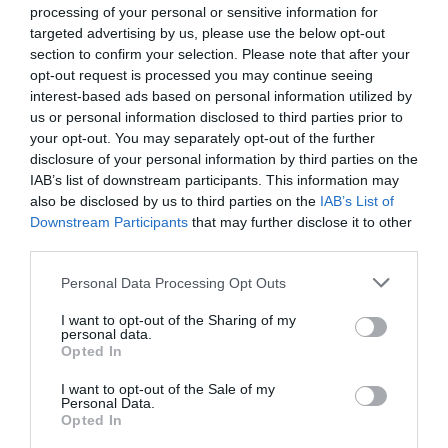
processing of your personal or sensitive information for
targeted advertising by us, please use the below opt-out
section to confirm your selection. Please note that after your
opt-out request is processed you may continue seeing
interest-based ads based on personal information utilized by
us or personal information disclosed to third parties prior to
your opt-out. You may separately opt-out of the further
disclosure of your personal information by third parties on the
STIRI DIASPORA
STIRI ROMANIA
IAB’s list of downstream participants. This information may
also be disclosed by us to third parties on the
IAB’s List of
Downstream Participants
that may further disclose it to other
Articolul anterior
See
third parties.
VOIA SĂ FUGĂ ÎN ROMÂNIA! Îngrijitoarea
more
română acuzată că a maltratat un bătrân
Personal Data Processing Opt Outs
de 94 de ani, arestată la Ravenna
I want to opt-out of the Sharing of my
Următorul articol
personal data.
Italia, accident înfiorător: o familie cu
Opted In
patru copii a fost distrusă, după ce mașina
lor s-a ciocnit frontal cu un autocar
I want to opt-out of the Sale of my
Personal Data.
Opted In