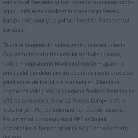
ministru al României și fost comisar european pentru
agricultură, este candidat la președinția Renew
Europe (RE), noul grup politic liberal din Parlamentul
European.
”După retragerea din cursa pentru succesiunea lui
Guy Verhofstatd a francezului Nathalie Loiseau,
Cioloș –
supranumit Macronul român
– apare ca
principalul candidat pentru ocuparea postului ocupat
până acum de fostul premier belgian. Olandeza
Sophie in’t Veld (D66) și suedezul Fredrick Federley se
află, de asemenea, în cursă. Renew Europe este a
treia forță în PE, considerând numărul de locuri din
Parlamentul European, după PPE și Grupul
Socialiștilor și Democraților (S & D).”, scrie Gazzetta
del Sud