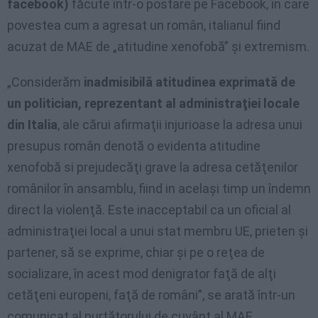
facebook)
făcute într-o postare pe Facebook, în care
povestea cum a agresat un român, italianul fiind
acuzat de MAE de „atitudine xenofobă” şi extremism.
„Considerăm
inadmisibilă atitudinea exprimată de
un politician, reprezentant al administraţiei locale
din Italia
, ale cărui afirmaţii injurioase la adresa unui
presupus român denotă o evidenta atitudine
xenofobă si prejudecăţi grave la adresa cetăţenilor
românilor în ansamblu, fiind in acelaşi timp un îndemn
direct la violenţă. Este inacceptabil ca un oficial al
administraţiei local a unui stat membru UE, prieten şi
partener, să se exprime, chiar şi pe o reţea de
socializare, în acest mod denigrator faţă de alţi
cetăţeni europeni, faţă de români”, se arată într-un
comunicat al purtătorului de cuvânt al MAE,