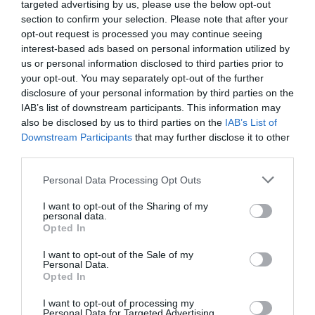
targeted advertising by us, please use the below opt-out
public atitudini de tipul celei menţionate care
section to confirm your selection. Please note that after your
promovează xenofobia însoţită de violenţă si care, in
opt-out request is processed you may continue seeing
interest-based ads based on personal information utilized by
mod deliberat, stimuleaza manifestari şi poziţii
us or personal information disclosed to third parties prior to
politice extremiste, în contrast total cu valorile
your opt-out. You may separately opt-out of the further
disclosure of your personal information by third parties on the
europene”, se mai spune în comunicatul MAE.
IAB’s list of downstream participants. This information may
also be disclosed by us to third parties on the
IAB’s List of
Român bătut de un consilier local din
Downstream Participants
that may further disclose it to other
Montesilvano. „L-am lovit cu atâta
third parties.
satisfacţie…”
Personal Data Processing Opt Outs
”Nu există niciun fel de explicaţii şi niciun fel de scuză pentru declaraţiile xenofobe lansate
I want to opt-out of the Sharing of my
personal data.
recent de către un politician, reprezentant al autorităţilor dintr-o localitate italiană, la adresa
Opted In
comunităţii româneşti din peninsulă.
Discriminarea, jignirea şi îndemnul flagrant la
I want to opt-out of the Sale of my
violenţă trebuie să fie străine de comportamentul politic şi public în Europa unită.
Personal Data.
Opted In
Importanta comunitate a românilor care trăiesc şi muncesc în Italia, trebuie să rămână cu
fruntea sus, mândră de aportul său substanţial la dinamica economică şi socială a acestei
I want to opt-out of processing my
Personal Data for Targeted Advertising.