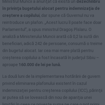
Ministrul Muncii a anunţat că există un
dezechilibru
în privinţa bugetului alocat pentru indemnizaţia de
creştere a copilului
, dar spune că Guvernul nu va
reintroduce un plafon. „Acest lucru îl poate face doar
Parlamentul”, a spus ministrul Dragoş Pîslaru. O
analiză a Ministerului Muncii arată că 0,2 la sută din
beneficiari, adică 242 de persoane, consumă o treime
din bugetul alocat. Iar cea mai mare plată pentru
creşterea copilului a fost încasată în judeţul Sibiu –
aproape
160.000 de lei pe lună.
La două luni de la implementarea hotărârii de guvern
privind eliminarea plafonului existent în cazul
indemnizaţiei pentru creşterea copilului (ICC), părinţii
ar putea să se lovească din nou de apariţia unei
limitări în ceea ce priveşte suma pe care o pot primi