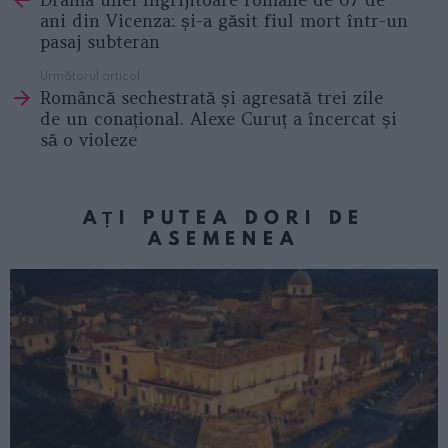
ani din Vicenza: și-a găsit fiul mort într-un
pasaj subteran
Următorul articol
Româncă sechestrată și agresată trei zile
de un conațional. Alexe Curuț a încercat și
să o violeze
AȚI PUTEA DORI DE
ASEMENEA