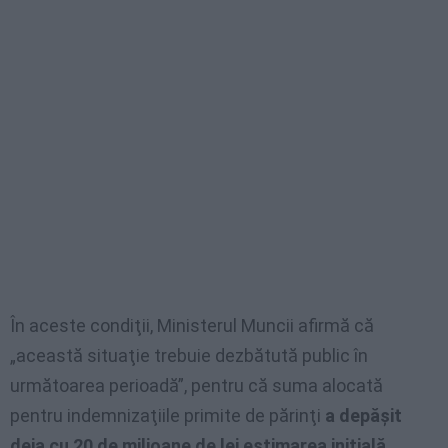
În aceste condiţii, Ministerul Muncii afirmă că
„această situaţie trebuie dezbătută public în
următoarea perioadă”, pentru că suma alocată
pentru indemnizaţiile primite de părinţi
a depăşit
deja cu 20 de milioane de lei estimarea iniţială.