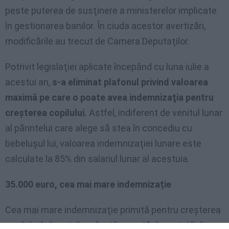
peste puterea de susţinere a ministerelor implicate
în gestionarea banilor. În ciuda acestor avertizări,
modificările au trecut de Camera Deputaţilor.
Potrivit legislaţiei aplicate începând cu luna iulie a
acestui an,
s-a eliminat plafonul privind valoarea
maximă pe care o poate avea indemnizaţia pentru
creşterea copilului.
Astfel, indiferent de venitul lunar
al părintelui care alege să stea în concediu cu
bebeluşul lui, valoarea indemnizaţiei lunare este
calculate la 85% din salariul lunar al acestuia.
35.000 euro, cea mai mare indemnizație
Cea mai mare indemnizaţie primită pentru creşterea
copilului în luna iulie a fost încasată de un tată din