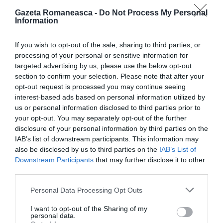
judeţul Sibiu – aproape 160.000 de lei, adică peste
Gazeta Romaneasca -
Do Not Process My Personal
Information
35.000 de euro. Datele Ministerului arată că acest
părinte a avut, din activităţi independente, un venit
If you wish to opt-out of the sale, sharing to third parties, or
mediu net de 187.158 de lei pe lună. Iar pentru o
processing of your personal or sensitive information for
targeted advertising by us, please use the below opt-out
astfel de sumă,
taxele plătite statului se ridică la
section to confirm your selection. Please note that after your
peste 70.000 de lei lunar.
În topul celor mai mari
opt-out request is processed you may continue seeing
interest-based ads based on personal information utilized by
indemnizaţii se mai află o persoană din Bucureşti, cu
us or personal information disclosed to third parties prior to
94.000 de lei, şi un părinte din Constanţa, care a
your opt-out. You may separately opt-out of the further
disclosure of your personal information by third parties on the
primit aproape 75.000 de lei.
IAB’s list of downstream participants. This information may
also be disclosed by us to third parties on the
IAB’s List of
Natalitatea, la cote minime
Downstream Participants
that may further disclose it to other
third parties.
Discuţia despre indemnizaţiile pentru creşterea
Personal Data Processing Opt Outs
copilului vin în contextul mai amplu al demografiei, pe
I want to opt-out of the Sharing of my
fondul scăderii dramatice a natalităţii. Populaţia
personal data.