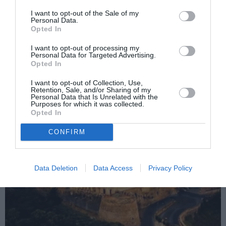
denunțul vecinilor
I want to opt-out of the Sale of my
Personal Data.
Următorul articol
Opted In
Napoli, cantitate uriașă de țigări de
contrabandă într-un camion românesc,
I want to opt-out of processing my
ascunse în panourile izolatoare
Personal Data for Targeted Advertising.
Opted In
I want to opt-out of Collection, Use,
Retention, Sale, and/or Sharing of my
AȚI PUTEA DORI DE
Personal Data that Is Unrelated with the
ASEMENEA
Purposes for which it was collected.
Opted In
CONFIRM
Data Deletion
Data Access
Privacy Policy