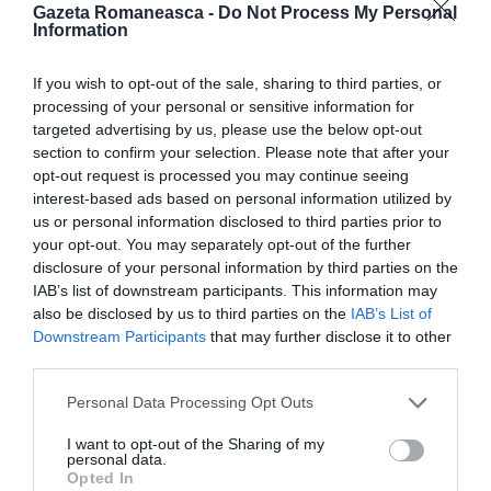
Gazeta Romaneasca -
Do Not Process My Personal
precizat Adrian Vasilescu.
Information
If you wish to opt-out of the sale, sharing to third parties, or
processing of your personal or sensitive information for
targeted advertising by us, please use the below opt-out
section to confirm your selection. Please note that after your
opt-out request is processed you may continue seeing
interest-based ads based on personal information utilized by
us or personal information disclosed to third parties prior to
your opt-out. You may separately opt-out of the further
disclosure of your personal information by third parties on the
IAB’s list of downstream participants. This information may
also be disclosed by us to third parties on the
IAB’s List of
Downstream Participants
that may further disclose it to other
third parties.
Personal Data Processing Opt Outs
Articolul anterior
See
I want to opt-out of the Sharing of my
Sicilia, și-a bătut soția și a amenințat-o cu
more
personal data.
Opted In
cuțitul, român arestat de carabinieri după