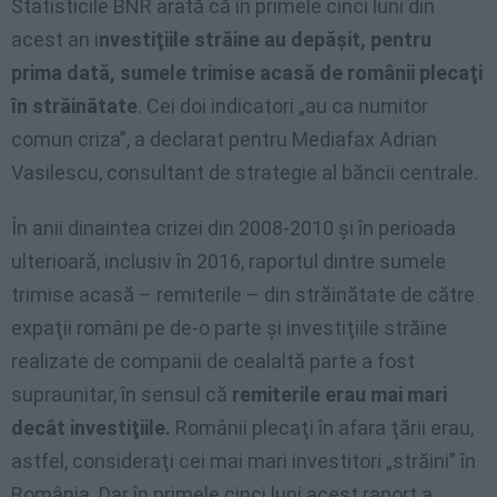
Statisticile BNR arată că în primele cinci luni din
acest an i
nvestiţiile străine au depăşit, pentru
prima dată, sumele trimise acasă de românii plecaţi
în străinătate
. Cei doi indicatori „au ca numitor
comun criza”, a declarat pentru Mediafax Adrian
Vasilescu, consultant de strategie al băncii centrale.
În anii dinaintea crizei din 2008-2010 şi în perioada
ulterioară, inclusiv în 2016, raportul dintre sumele
trimise acasă – remiterile – din străinătate de către
expaţii români pe de-o parte şi investiţiile străine
realizate de companii de cealaltă parte a fost
supraunitar, în sensul că
remiterile erau mai mari
decât investiţiile.
Românii plecaţi în afara ţării erau,
astfel, consideraţi cei mai mari investitori „străini” în
România. Dar în primele cinci luni acest raport a