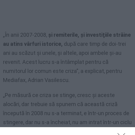
„În anii 2007-2008,
şi remiterile, şi investiţiile străine
au atins vârfuri istorice,
după care timp de doi-trei
ani au scăzut şi unele, şi altele, apoi ambele şi-au
revenit. Acest lucru s-a întâmplat pentru că
numitorul lor comun este criza”, a explicat, pentru
Mediafax, Adrian Vasilescu.
„Pe măsură ce criza se stinge, cresc şi aceste
alocări, dar trebuie să spunem că această criză
începută în 2008 nu s-a terminat, e într-un proces de
stingere, dar nu s-a încheiat, nu am intrat într-un ciclu
nou sau într-o perioadă de avânt economic”, a