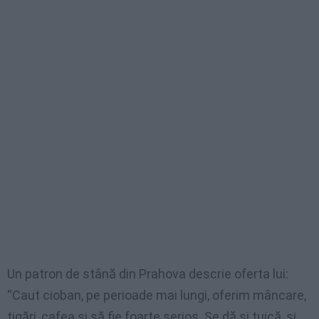
Un patron de stână din Prahova descrie oferta lui:
“Caut cioban, pe perioade mai lungi, oferim mâncare,
țigări, cafea și să fie foarte serios. Se dă și țuică, și