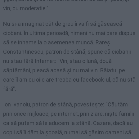
vin, cu moderatie.”
Nu și-a imaginat cât de greu îi va fi să găsească
ciobani. În ultima perioadă, nimeni nu mai pare dispus
să se înhame la o asemenea muncă. Rareș
Constantinescu, patron de stână, spune că ciobanii
nu stau fără Internet: “Vin, stau o lună, două
săptămâni, pleacă acasă și nu mai vin. Băiatul pe
care îl am cu oile are treaba cu facebook-ul, că nu stă
fără”.
Ion Ivanoiu, patron de stână, povestește: “Căutăm
prin orice mijloace, pe internet, prin ziare, niște familii
ca să putem să le aducem la stână. Cazare, dacă au
copii să îi dăm la școală, numai să găsim oameni să