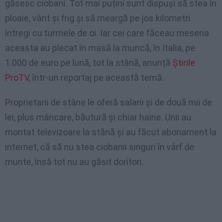
găsesc ciobani. Tot mai puțini sunt dispuși să stea în
ploaie, vânt și frig și să meargă pe jos kilometri
întregi cu turmele de oi. Iar cei care făceau meseria
aceasta au plecat în masă la muncă, în Italia, pe
1.000 de euro pe lună, tot la stână, anunță
Știrile
ProTV
, într-un reportaj pe această temă.
Proprietarii de stâne le oferă salarii și de două mii de
lei, plus mâncare, băutură și chiar haine. Unii au
montat televizoare la stănă și au făcut abonament la
internet, că să nu stea ciobanii singuri în vârf de
munte, însă tot nu au găsit doritori.