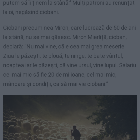
putem să îi ținem la stână.” Mulți patroni au renunțat
la oi, negăsind ciobani.
Ciobani precum nea Miron, care lucrează de 50 de ani
la stână, nu se mai găsesc. Miron Mierliță, cioban,
declară: “Nu mai vine, că e cea mai grea meserie.
Ziua le păzești, te plouă, te ninge, te bate vântul,
noaptea iar le păzești, că vine ursul, vine lupul. Salariu
cel mai mic să fie 20 de milioane, cel mai mic,
mâncare și condiții, ca să mai vie ciobani.”