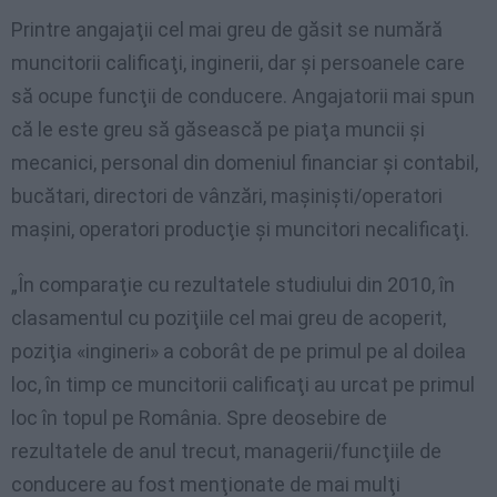
Printre angajaţii cel mai greu de găsit se numără
muncitorii calificaţi, inginerii, dar şi persoanele care
să ocupe funcţii de conducere. Angajatorii mai spun
că le este greu să găsească pe piaţa muncii şi
mecanici, personal din domeniul financiar şi contabil,
bucătari, directori de vânzări, maşinişti/operatori
maşini, operatori producţie şi muncitori necalificaţi.
„În comparaţie cu rezultatele studiului din 2010, în
clasamentul cu poziţiile cel mai greu de acoperit,
poziţia «ingineri» a coborât de pe primul pe al doilea
loc, în timp ce muncitorii calificaţi au urcat pe primul
loc în topul pe România. Spre deosebire de
rezultatele de anul trecut, managerii/funcţiile de
conducere au fost menţionate de mai mulţi