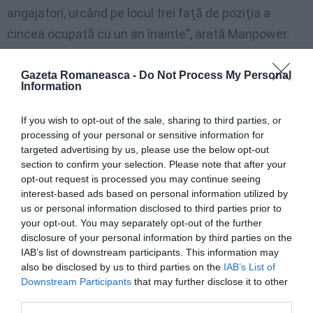
angajatori, urcând pe locul trei faţă de poziţia a
cincea ocupată cu un an înainte”, arată Manpower.
Principalul motiv pentru care angajatorilor le este
Gazeta Romaneasca -
Do Not Process My Personal
Information
greu să găsească cei mai buni salariaţi în piaţă este
lipsa experienţei, indicate de aproape 30% dintre
If you wish to opt-out of the sale, sharing to third parties, or
respondenţi. Alte motive sunt lipsa acută de
processing of your personal or sensitive information for
targeted advertising by us, please use the below opt-out
candidaţi disponibili în piaţă, dar şi deficitul de
section to confirm your selection. Please note that after your
abilităţi practice şi tehnice în rândul candidaţilor.
opt-out request is processed you may continue seeing
interest-based ads based on personal information utilized by
La nivelul ţărilor din Europa, Orientul Mijlociu şi Africa
us or personal information disclosed to third parties prior to
your opt-out. You may separately opt-out of the further
(EMEA), poziţiile cel mai dificil de acoperit sunt cele
disclosure of your personal information by third parties on the
de muncitorii calificaţi, de tehnicieni şi de ingineri.
IAB’s list of downstream participants. This information may
also be disclosed by us to third parties on the
IAB’s List of
Downstream Participants
that may further disclose it to other
După România, angajatorii din Turcia (48%) şi Elvetia
third parties.
(46%) întâmpină de asemenea dificultăţi în