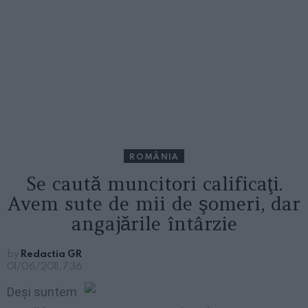
ROMÂNIA
Se caută muncitori calificaţi.
Avem sute de mii de şomeri, dar
angajările întârzie
by
Redactia GR
01/06/2011, 7:36
Deşi suntem