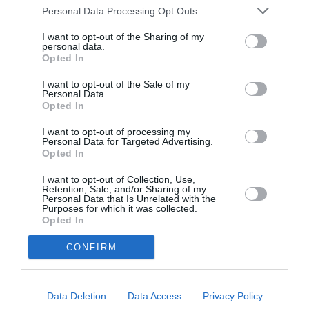
Personal Data Processing Opt Outs
identificarea de personal talentat, în timp ce
angajatorii norvegieni, cei irlandezi şi cei polonezi
I want to opt-out of the Sharing of my
personal data.
înregistrează cele mai scăzute procente ale
Opted In
deficitului de talente, cu 9%, 5% şi respectiv 4%.
I want to opt-out of the Sale of my
Personal Data.
Opted In
Articolul anterior
See
I want to opt-out of processing my
Italienii care se căsătoresc cu o străină aleg
more
Personal Data for Targeted Advertising.
Opted In
în 15,5% dintre cazuri o româncă
Următorul articol
I want to opt-out of Collection, Use,
Retention, Sale, and/or Sharing of my
Azi e 1 iunie, “Ziua Copilului”. Cum
Personal Data that Is Unrelated with the
sărbătorim?
Purposes for which it was collected.
Opted In
CONFIRM
AȚI PUTEA DORI DE
ASEMENEA
Data Deletion
Data Access
Privacy Policy