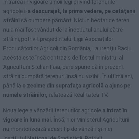
Intrarea în vigoare a noii legi privind terenurile
agricole
i-a descurajat, la prima vedere, pe cetăţenii
străini
să cumpere pământ. Niciun hectar de teren
nu a mai fost vândut de la începutul anului către
străini, potrivit preşedintelui Ligii Asociaţiilor
Producătorilor Agricoli din România, Laurenţiu Baciu.
Acesta este însă contrazis de fostul ministrul al
Agriculturii Stelian Fuia, care spune că în prezent
străinii cumpără terenuri, însă nu vizibil. În ultimii ani,
până la
o zecime din suprafaţa agricolă a ajuns pe
numele străinilor,
relatează Realitatea TV.
Noua lege a vânzării terenurilor agricole
a intrat în
vigoare în luna mai.
Însă, nici Ministerul Agriculturii
nu monitorizează acest tip de vânzări şi nici
Institutul Naţional de Statistică. Potrivit