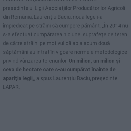
preşedintelui Ligii Asociaţiilor Producătorilor Agricoli
din România, Laurenţiu Baciu, noua lege i-a
împiedicat pe străini să cumpere pământ. „În 2014 nu
s-a efectuat cumpărarea niciunei suprafeţe de teren
de către străini pe motivul că abia acum două
săptămâni au intrat în vigoare normele metodologice
privind vânzarea terenurilor.
Un milion, un milion şi
ceva de hectare care s-au cumpărat înainte de
apariţia legii
„, a spus Laurenţiu Baciu, preşedinte
LAPAR.