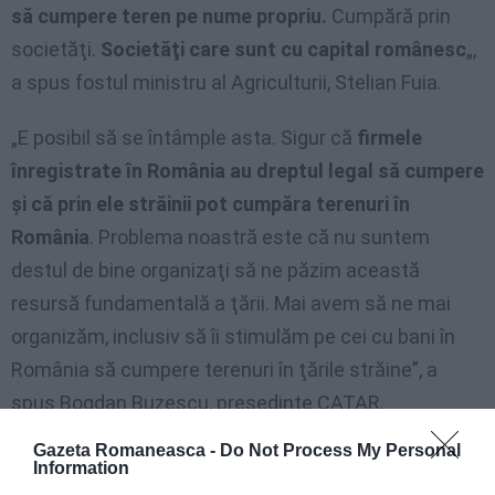
să cumpere teren pe nume propriu.
Cumpără prin
societăţi.
Societăţi care sunt cu capital românesc
„,
a spus fostul ministru al Agriculturii, Stelian Fuia.
„E posibil să se întâmple asta. Sigur că
firmele
înregistrate în România au dreptul legal să cumpere
şi că prin ele străinii pot cumpăra terenuri în
România
. Problema noastră este că nu suntem
destul de bine organizaţi să ne păzim această
resursă fundamentală a ţării. Mai avem să ne mai
organizăm, inclusiv să îi stimulăm pe cei cu bani în
România să cumpere terenuri în ţările străine”, a
spus Bogdan Buzescu, preşedinte CATAR.
Gazeta Romaneasca -
Do Not Process My Personal
Ne vindem ţara
Information