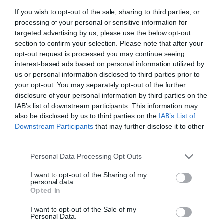
Din totalul de 10
If you wish to opt-out of the sale, sharing to third parties, or
milioane de hectare de
processing of your personal or sensitive information for
targeted advertising by us, please use the below opt-out
teren agricol din
section to confirm your selection. Please note that after your
România,
o zecime,
opt-out request is processed you may continue seeing
interest-based ads based on personal information utilized by
adică peste un milion de hectare au fost cumpărate
us or personal information disclosed to third parties prior to
până în prezent de către străini.
Cei care deţin cel
your opt-out. You may separately opt-out of the further
disclosure of your personal information by third parties on the
mai mult teren în România sunt italienii cu 23 la sută,
IAB’s list of downstream participants. This information may
germanii cu 15 procente, arabii, maghiarii şi spaniolii
also be disclosed by us to third parties on the
IAB’s List of
cu şase până la 10 la sută.
Downstream Participants
that may further disclose it to other
third parties.
„Trebuie să luăm în calcul şi cele aproximativ
2
Personal Data Processing Opt Outs
milioane de hectare de teren care este luat în
I want to opt-out of the Sharing of my
arendă de către investitorii străin
i (…) Putem spune
personal data.
Opted In
că sunt vândute şi alea. Ceea ce înseamnă cam 30%
I want to opt-out of the Sale of my
din suprafaţa arabilă a României”, atrage atenţia
Personal Data.