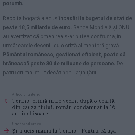
porumb.
Recolta bogată a adus
încasări la bugetul de stat de
peste 18,5 miliarde de euro.
Banca Mondială şi ONU
au avertizat că omenirea s-ar putea confrunta, în
următoarele decenii, cu o criză alimentară gravă.
Pământul românesc, gestionat eficient, poate să
hrănească peste 80 de milioane de persoane.
De
patru ori mai mult decât populaţia ţării.
Articolul anterior
See
Torino, crimă între vecini după o ceartă
more
din cauza fiului, român condamnat la 16
ani închisoare
Următorul articol
Şi-a ucis mama la Torino: „Pentru că aşa