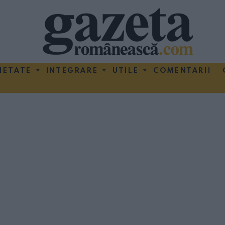
IETATE
INTEGRARE
UTILE
COMENTARII