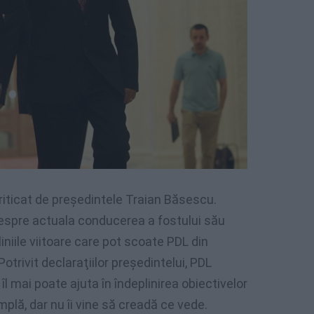
riticat de preşedintele Traian Băsescu.
 despre actuala conducerea a fostului său
liniile viitoare care pot scoate PDL din
Potrivit declaraţiilor preşedintelui, PDL
l mai poate ajuta în îndeplinirea obiectivelor
mplă, dar nu îi vine să creadă ce vede.