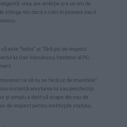
eligentă. vrea, are ambiţie şi e un om de
e stânga nici dacă o calci în picioare sau îi
Băsescu.
că este "hidos" şi "fără pic de respect
entul lui Dan Voiculescu, fondator al PC,
ament.
emisionat ca să nu se facă uz de imunitate".
icio instanţă arestarea lui sau percheziţii
pur şi simplu a dorit să scape din nou de
ic de respect pentru instituţiile statului,