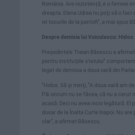
România. Are rezistenţă, e o femeie int
dreapta. Elena Udrea nu poţi să o faci d
iei tocurile de la pantofi", a mai spus 
Despre demisia lui Voiculescu: Hidos
Preşedintele Traian Băsescu a afirmat 
pentru instituţiile statului" comportam
legat de demisia a doua oară din Parl
"Hidos. Să şi minţi, "A doua oară am d
Păi oricum nu se făcea, că nu a cerut n
acasă. Deci nu avea nicio legătură. El 
dosar de la Înalta Curte înapoi. Nu are p
clar", a afirmat Băsescu.