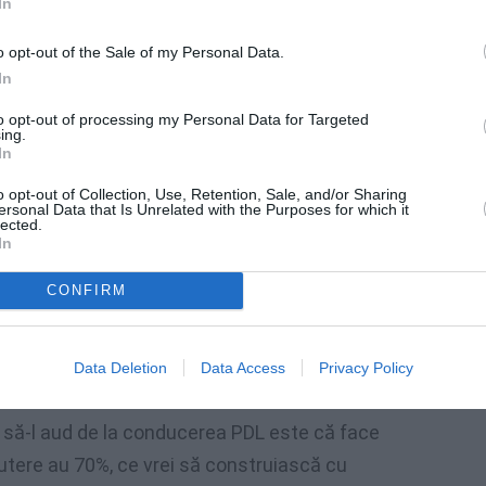
In
nţiale, cu notorietate, însă nimeni nu îl
o opt-out of the Sale of my Personal Data.
e, fără să îi dea numele. De asemenea,
In
ă în faţă membri tineri, care să se bată cu
to opt-out of processing my Personal Data for Targeted
ing.
In
faţă. Nu o să-i spun numele, îi cunosc, îi
o opt-out of Collection, Use, Retention, Sale, and/or Sharing
ersonal Data that Is Unrelated with the Purposes for which it
ebuie. E bărbat, dar nu e agreat. PDL are o
lected.
In
ani cu care poate ieşi în frunte să relanseze
CONFIRM
modalitatea PDL-ului de a face opoziţie
Data Deletion
Data Access
Privacy Policy
t să-l aud de la conducerea PDL este că face
putere au 70%, ce vrei să construiască cu