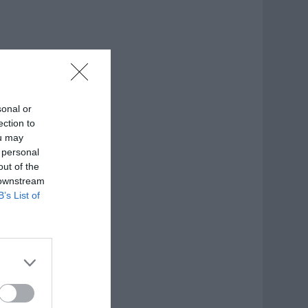
sonal or
ection to
ou may
 personal
out of the
 downstream
B’s List of