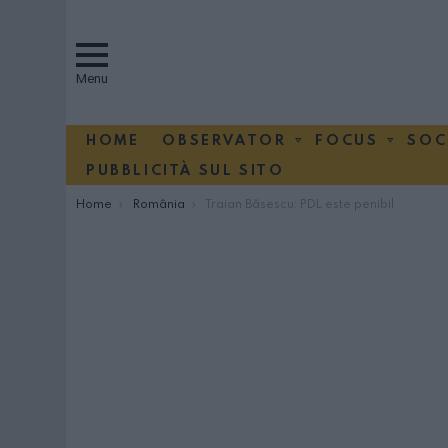
Menu
HOME
OBSERVATOR
FOCUS
SOC
PUBBLICITÀ SUL SITO
You are here:
Home
România
Traian Băsescu: PDL este penibil