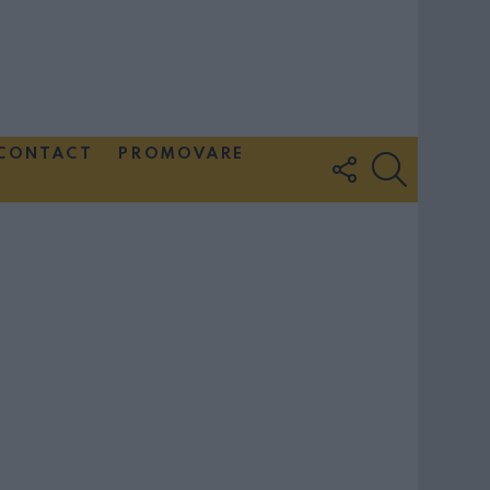
CONTACT
PROMOVARE
FOLLOW
SEARCH
US
Couple Photoshoot Paris