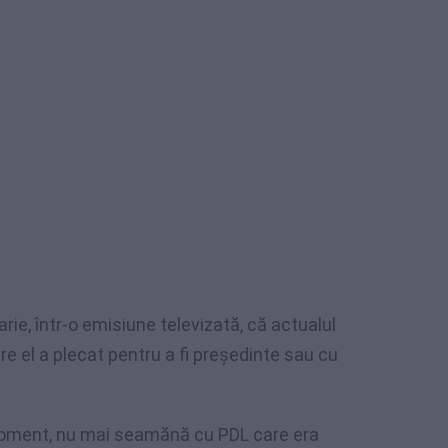
rie, într-o emisiune televizată, că actualul
e el a plecat pentru a fi preşedinte sau cu
moment, nu mai seamănă cu PDL care era