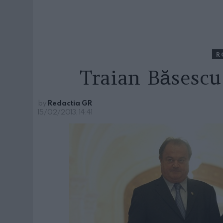
R
Traian Băsescu
by
Redactia GR
15/02/2013, 14:41