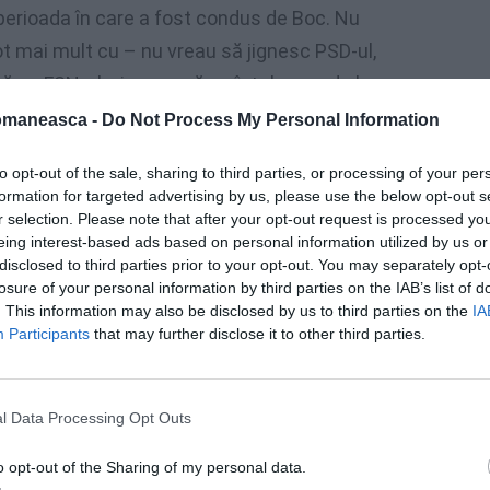
perioada în care a fost condus de Boc. Nu
t mai mult cu – nu vreau să jignesc PSD-ul,
 cu FSN-ul, şi vreau să ne înţelegem de la
te un instrument politic. Până când îmi
omaneasca -
Do Not Process My Personal Information
uta în atingerea obiectivelor. Dacă mă
to opt-out of the sale, sharing to third parties, or processing of your per
l cu care am semnat un pact, cu premierul,
formation for targeted advertising by us, please use the below opt-out s
eorganizarea administrativă şi legea
r selection. Please note that after your opt-out request is processed y
eing interest-based ads based on personal information utilized by us or
disclosed to third parties prior to your opt-out. You may separately opt-
losure of your personal information by third parties on the IAB’s list of
r" pentru un partid care se vrea serios şi
. This information may also be disclosed by us to third parties on the
IA
tor" este acela că este vorba de "un partid
Participants
that may further disclose it to other third parties.
l Data Processing Opt Outs
ămâne mereu aproape de PDL.
o opt-out of the Sharing of my personal data.