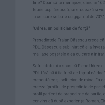
tine? Doar să te menajeze, când ai 16% 
teorie copilărească, se erodează şi vin vo
la cel care se bate cu gigantul de 70%
"Udrea, un politician de forţă"
Preşedintele Traian Băsescu crede că E
PDL. Băsescu a subliniat că el a învaţat
mai lase poşetele alea cu care a intrat î
Şeful statului a spus că Elena Udrea a
PDL fără să îi fie frică de faptul că dac
crescută ca şi politician de mine. Ea de
creeze (profilul de preşedinte de partid
profil perfect de preşedinte de partid,
convins că după experienţa Roman, Elen