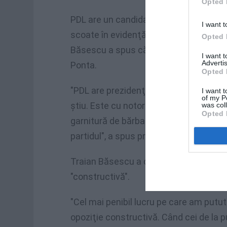
Opted 
PDL are un candidat la alegerile prezide
I want t
scoate în evidenţă, a spus preşedintel
Opted 
Băsescu a spus că PDL trebuie să scoat
I want 
Advertis
Ponta.
Opted 
"PDL are prezidenţiabil în momentul de 
I want t
of my P
ştiu. Este cu notorietate, cu tot ce-i tr
was col
Opted 
garnitură de bărbaţi şi femei de 40 de 
partidul", a spus preşedintele.
Traian Băsescu a criticat încă o dată 
"constructivă".
"Cel mai penibil lucru pe care am putu
opoziţie constructivă. Când cei de la 