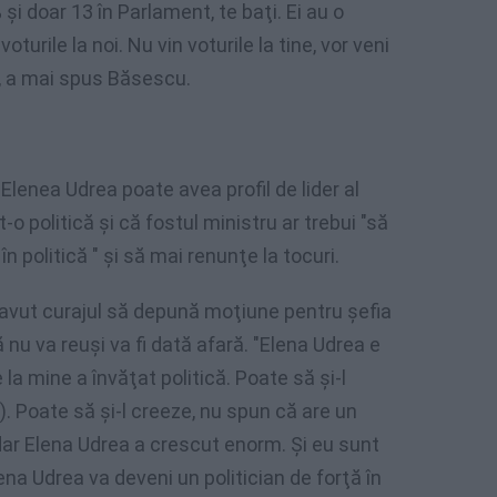
şi doar 13 în Parlament, te baţi. Ei au o
turile la noi. Nu vin voturile la tine, vor veni
", a mai spus Băsescu.
lenea Udrea poate avea profil de lider al
-o politică şi că fostul ministru ar trebui "să
n politică " şi să mai renunţe la tocuri.
 avut curajul să depună moţiune pentru şefia
ă nu va reuşi va fi dată afară. "Elena Udrea e
 la mine a învăţat politică. Poate să şi-l
). Poate să şi-l creeze, nu spun că are un
 dar Elena Udrea a crescut enorm. Şi eu sunt
a Udrea va deveni un politician de forţă în