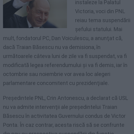
instaleze la Palatul
Victoria, voci din PNL
reiau tema suspendării
şefului statului. Mai
mult, fondatorul PC, Dan Voiculescu, a anunţat că,
dacă Traian Băsescu nu va demisiona, în
următoarele câteva luni de zile va fi suspendat, va fi
modificată legea referendumului şi va fi demis, iar în
octombrie sau noiembrie vor avea loc alegeri
parlamentare concomitent cu prezidenţiale.
Preşedintele PNL, Crin Antonescu, a declarat că USL
nu va admite intervenţii ale preşedintelui Traian
Băsescu în activitatea Guvernului condus de Victor
Ponta. În caz contrar, acesta riscă să se confrunte
din nou cu prespectiva suspendării din funcţie.