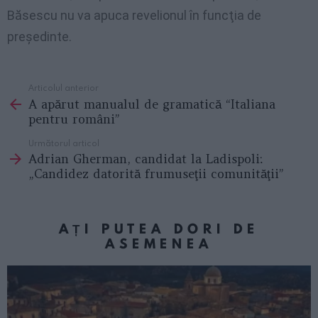
Băsescu nu va apuca revelionul în funcţia de
preşedinte.
Articolul anterior
See
A apărut manualul de gramatică “Italiana
more
pentru români”
Următorul articol
Adrian Gherman, candidat la Ladispoli:
„Candidez datorită frumuseţii comunităţii”
AȚI PUTEA DORI DE
ASEMENEA