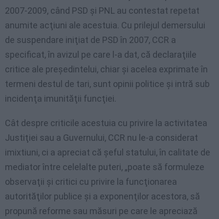
2007-2009, când PSD şi PNL au contestat repetat
anumite acţiuni ale acestuia. Cu prilejul demersului
de suspendare iniţiat de PSD în 2007, CCR a
specificat, în avizul pe care l-a dat, că declaraţiile
critice ale preşedintelui, chiar şi acelea exprimate în
termeni destul de tari, sunt opinii politice şi intră sub
incidenţa imunităţii funcţiei.
Cât despre criticile acestuia cu privire la activitatea
Justiţiei sau a Guvernului, CCR nu le-a considerat
imixtiuni, ci a apreciat că şeful statului, în calitate de
mediator între celelalte puteri, „poate să formuleze
observaţii şi critici cu privire la funcţionarea
autorităţilor publice şi a exponenţilor acestora, să
propună reforme sau măsuri pe care le apreciază