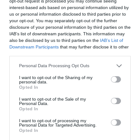
opt-out request is processed you may continue seeing
senatorilor, după consultarea CCR. Dacă propunerea
interest-based ads based on personal information utilized by
este aprobată, în cel mult 30 de zile se organizează
us or personal information disclosed to third parties prior to
your opt-out. You may separately opt-out of the further
un referendum pentru demiterea Preşedintelui.
disclosure of your personal information by third parties on the
IAB’s list of downstream participants. This information may
Demiterea şefului statului este însă greu de realizat
also be disclosed by us to third parties on the
IAB’s List of
Downstream Participants
that may further disclose it to other
întrucât ar trebui să voteze pentru ea nu jumătate
third parties.
plus unu dintre cei care se prezintă la vot, ci
Personal Data Processing Opt Outs
majoritatea cetăţenilor înscrişi pe listele electorale,
potrivit unei modificări la legea referendumului,
I want to opt-out of the Sharing of my
personal data.
promulgate luna trecută. Având însă în vedere că USL
Opted In
deţine acum majoritatea parlamentară, poate să
I want to opt-out of the Sale of my
Personal Data.
modifice din nou această lege pentru ca preşedintele
Opted In
să poată fi suspendat mai uşor.
I want to opt-out of processing my
Personal Data for Targeted Advertising.
Voiculescu: Vom avea prezidenţiale în toamnă
Opted In