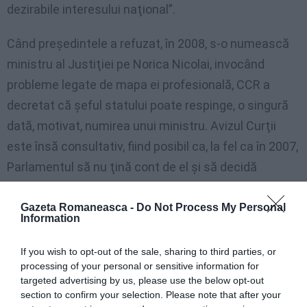
dezirabile interesului naţional”.
Când preşedintele a refuzat, în 2008, s-o numească
ministru al Justiţiei pe Norica Nicolai, invocând
probleme legate de mapa ei profesională, CCR a
decretat că şeful statului poate respinge, o singură
dată, motivat, numirea unui ministru. Avizul Curţii
este însă consultativ, fiind posibil ca, la fel ca în 2007,
Parlamentul să nu ţină cont de el şi să decidă
declanşarea referendumului.
Gazeta Romaneasca -
Do Not Process My Personal
Information
Ce spun Constituţia şi Legea referendumului
If you wish to opt-out of the sale, sharing to third parties, or
Şeful statului poate fi demis în cazul săvârşirii unor
processing of your personal or sensitive information for
fapte grave prin care încalcă prevederile Constituţiei.
targeted advertising by us, please use the below opt-out
section to confirm your selection. Please note that after your
Decizia se ia cu votul majorităţii deputaţilor şi