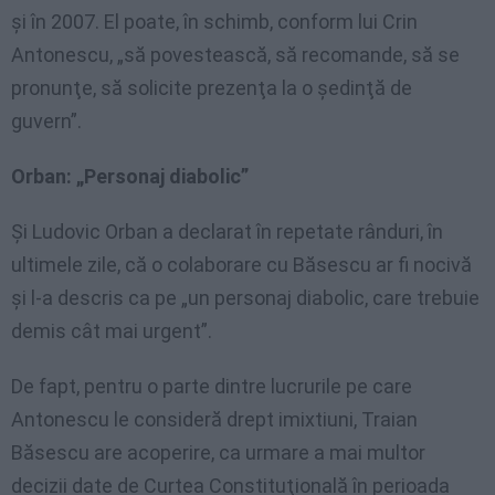
şi în 2007. El poate, în schimb, conform lui Crin
Antonescu, „să povestească, să recomande, să se
pronunţe, să solicite prezenţa la o şedinţă de
guvern”.
Orban: „Personaj diabolic”
Şi Ludovic Orban a declarat în repetate rânduri, în
ultimele zile, că o colaborare cu Băsescu ar fi nocivă
şi l-a descris ca pe „un personaj diabolic, care trebuie
demis cât mai urgent”.
De fapt, pentru o parte dintre lucrurile pe care
Antonescu le consideră drept imixtiuni, Traian
Băsescu are acoperire, ca urmare a mai multor
decizii date de Curtea Constituţională în perioada