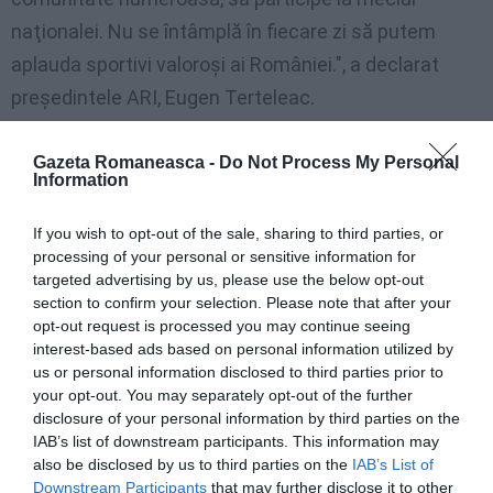
naţionalei. Nu se întâmplă în fiecare zi să putem
aplauda sportivi valoroşi ai României.", a declarat
preşedintele ARI, Eugen Terteleac.
Meciul se va juca marţi 29 ianuarie, la Civitavecchia,
Gazeta Romaneasca -
Do Not Process My Personal
Information
de la ora 20:00, la
Pala Enel Marco Galli
şi va fi
transmisă
în direct pe Rai Sport 1
. Lotul naţional de
If you wish to opt-out of the sale, sharing to third parties, or
polo se va întoarce în România miercuri, 30 ianuarie
processing of your personal or sensitive information for
targeted advertising by us, please use the below opt-out
pentru a se pregăti pentru a doua confruntare din
section to confirm your selection. Please note that after your
Liga Mondială, cea cu Ungaria, care va avea loc la
opt-out request is processed you may continue seeing
Debrecen, la 1 februarie.
interest-based ads based on personal information utilized by
us or personal information disclosed to third parties prior to
your opt-out. You may separately opt-out of the further
Antrenorul naţionalei de polo a României,
Vlad Hagiu
disclosure of your personal information by third parties on the
va avea la dispoziţie pentru meciul din Italia următorii
IAB’s list of downstream participants. This information may
also be disclosed by us to third parties on the
IAB’s List of
jucători: Dragoș Stoenescu, Daniel Teohari, Dimitri
Downstream Participants
that may further disclose it to other