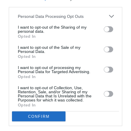
Goanță, Nenciu Bertini și Marius Țic (Dinamo), Cătălin
third parties.
Stan, Pavel Popescu, Nicolae Oanță, Radu
Personal Data Processing Opt Outs
Gospodinov, Mihnea Gheorghe și Mihai Drăgușin
I want to opt-out of the Sharing of my
(Steaua), Mihnea Chioveanu, Nicolae Diaconu, Andrei
personal data.
Opted In
Bușilă, Alexandru Matei, Alexandru Ghiban și Alex
Popoviciu (CSM Digi Oradea), Andrei Iosep (Navarra),
I want to opt-out of the Sale of my
Personal Data.
Tiberiu Negrean și Ramiro Georgescu (Szolnok).
Opted In
I want to opt-out of processing my
Personal Data for Targeted Advertising.
Opted In
Articolul anterior
See
Maria Cârneci a trecut de la muzică
more
I want to opt-out of Collection, Use,
populară la hip-hop VIDEO SPECIAL
Retention, Sale, and/or Sharing of my
Personal Data that Is Unrelated with the
Următorul articol
Purposes for which it was collected.
Opted In
„Când un român îţi devine prieten, îţi
dăruieşte inima lui”
CONFIRM