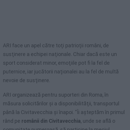
ARI face un apel către toţi patrioţii români, de
susţinere a echipei naţionale. Chiar dacă este un
sport considerat minor, emoţiile pot fi la fel de
puternice, iar jucătorii naţionalei au la fel de multă
nevoie de susţinere.
ARI organizează pentru suporteri din Roma, în
măsura solicitărilor şi a disponibilităţii, transportul
până la Civitavecchia şi înapoi. "Îi aşteptăm în primul
rând pe
românii din Civitavecchia
, unde se află o
comunitate numeroasă, să participe la meciul