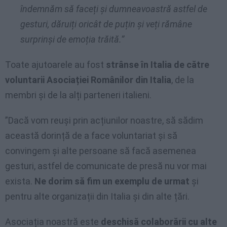
îndemnăm să faceți și dumneavoastră astfel de
gesturi, dăruiți oricât de puțin și veți rămâne
surprinși de emoția trăită.”
Toate ajutoarele au fost
strânse în Italia de către
voluntarii Asociației Românilor din Italia
, de la
membri și de la alți parteneri italieni.
”Dacă vom reuși prin acțiunilor noastre, să sădim
această dorință de a face voluntariat și să
convingem și alte persoane să facă asemenea
gesturi, astfel de comunicate de presă nu vor mai
exista.
Ne dorim să fim un exemplu de urmat
și
pentru alte organizații din Italia și din alte țări.
Asociația noastră este
deschisă colaborării cu alte