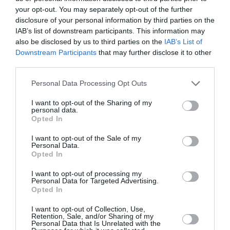
Nu în ultimul rând, aș vrea să mulțumesc
celor doi
your opt-out. You may separately opt-out of the further
primari, domnului Nistor Bratosin din comuna
disclosure of your personal information by third parties on the
Urechești și domnului Nicolae Ciocănel din comuna
IAB’s list of downstream participants. This information may
also be disclosed by us to third parties on the
IAB’s List of
Popești
pentru entuziasmul cu care au sprijinit
Downstream Participants
that may further disclose it to other
acțiunea asociației noastre.” a adăugat peședintele
third parties.
ARI, Eugen Terteleac.
Personal Data Processing Opt Outs
I want to opt-out of the Sharing of my
personal data.
Opted In
I want to opt-out of the Sale of my
Personal Data.
Opted In
I want to opt-out of processing my
Personal Data for Targeted Advertising.
Opted In
I want to opt-out of Collection, Use,
Retention, Sale, and/or Sharing of my
Personal Data that Is Unrelated with the