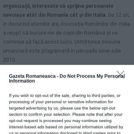
organizații, interesate să sprijine persoanele
nevoiașe atât din Romania cât și din Italia
. De 12 ori,
în decursul ultimilor ani, Asociația Românilor din Italia
a reușit să bucure mii de copii din România și va
continua să facă acest lucru. Următorea misiune
umanitară este programată în perioada iunie-iulie
2015.
Dorim să mulțumim tuturor celor care au contribuit la
Gazeta Romaneasca -
Do Not Process My Personal
Information
realizarea acestei campanii, în mod special doamnei
Monica Petrică și magazinului românesc LA
If you wish to opt-out of the sale, sharing to third parties, or
STRADA
, doamnei
Silvia Dănilă – partener CCIRO
processing of your personal or sensitive information for
targeted advertising by us, please use the below opt-out
Italia
, domnului
Valentin Manolescu – AutoVip
,
section to confirm your selection. Please note that after your
mulţumim Dacia tv și CCIRO Italia.
opt-out request is processed you may continue seeing
interest-based ads based on personal information utilized by
us or personal information disclosed to third parties prior to