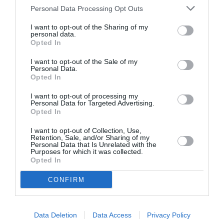
trebuie să fie valorificată în beneficiul ţării! Cu
Personal Data Processing Opt Outs
speranţa de a putea avea o ţară ca afară… şi cu
I want to opt-out of the Sharing of my
românii din afară!”
personal data.
Opted In
Semnează:
I want to opt-out of the Sale of my
Personal Data.
Opted In
Răducescu Robert
– Asociaţia „Romania” –
Lombardia şi filialele Bergamo, Morengo,
I want to opt-out of processing my
Personal Data for Targeted Advertising.
Mozzanica, Bariano, Romano di Lombardia,
Opted In
Urgnano, Cologno al Serio, Comun Nuovo,
I want to opt-out of Collection, Use,
Retention, Sale, and/or Sharing of my
Stezzano, Camisano, Milano, Pavia, Varese, Lodi,
Personal Data that Is Unrelated with the
Purposes for which it was collected.
Brescia, Chiari, Crema, Montichiari, Concesio,
Opted In
San Giuliano Milanese, Gaggiano.
CONFIRM
Iorgu Iordache
– Asociaţia „Europa” – Udine şi
filialele Roma, Sezze, Genova, Bologna, Pavia,
Pordenone, Monfalcone, Piacenza, Padova,
Data Deletion
Data Access
Privacy Policy