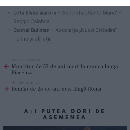
Siracusa.
Leta Elvira Aurora
– Asociaţia „Santa Maria” –
Reggio Calabria
Costel Buliman
– Asociaţia „Nuovi Cittadini” –
Torino şi afiliaţii
Articolul anterior
See
Muncitor de 53 de ani mort la muncă lângă
more
Piacenza
Următorul articol
Român de 25 de ani ucis lângă Roma
AȚI PUTEA DORI DE
ASEMENEA