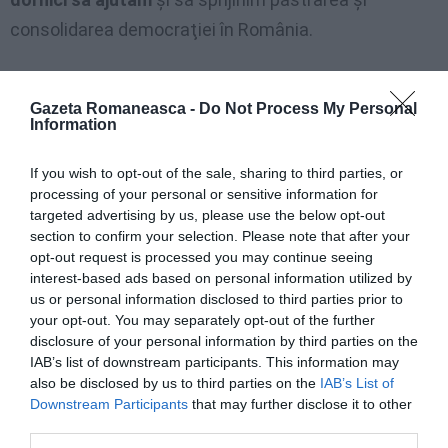
consolidarea democraţiei în România.
Totodată, facem un apel la politicienii din România,
de orice culoare ar fi, să revizuiască pachetul de legi
Gazeta Romaneasca -
Do Not Process My Personal
Information
privind alegerile, fără a diminua în vreun fel drepturile
de cetăţeni alegători ale românilor, indiferent de
If you wish to opt-out of the sale, sharing to third parties, or
processing of your personal or sensitive information for
poziţia geografică în care s-ar afla la momentul
targeted advertising by us, please use the below opt-out
acestor alegeri.
section to confirm your selection. Please note that after your
opt-out request is processed you may continue seeing
Noi avem soluţii de propus şi
am dori să avem
interest-based ads based on personal information utilized by
us or personal information disclosed to third parties prior to
întrevederi cu dl. prim ministru
al României, pentru a
your opt-out. You may separately opt-out of the further
demara o colaborare din care să câştige întreaga
disclosure of your personal information by third parties on the
IAB’s list of downstream participants. This information may
societate civilă românească.
also be disclosed by us to third parties on the
IAB’s List of
Downstream Participants
that may further disclose it to other
Experienţa democratică a românilor din străinătate
third parties.