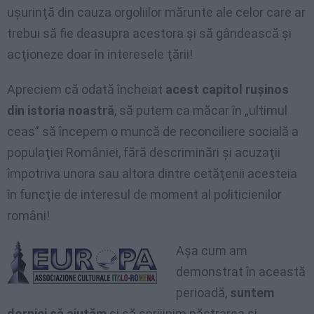
uşurinţă din cauza orgoliilor mărunte ale celor care ar
trebui să fie deasupra acestora şi să gândească şi
acţioneze doar în interesele ţării!
Apreciem că odată încheiat
acest capitol ruşinos
din istoria noastră
, să putem ca măcar în „ultimul
ceas” să începem o muncă de reconciliere socială a
populaţiei României, fără descriminări şi acuzaţii
împotriva unora sau altora dintre cetăţenii acesteia
în funcţie de interesul de moment al politicienilor
români!
Aşa cum am
demonstrat în această
perioadă,
suntem
dornici să ajutăm
şi să sprijinim păstrarea şi