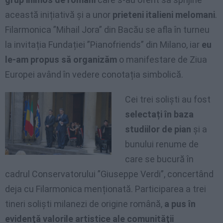
această inițiativă și a unor
prieteni italieni melomani
.
Filarmonica ”Mihail Jora” din Bacău se afla în turneu
la invitația Fundației ”Pianofriends” din Milano, iar
eu
le-am propus să organizăm
o manifestare de Ziua
Europei având în vedere conotația simbolică.
Cei trei soliști au fost
selectați în baza
studiilor de pian
și a
bunului renume de
care se bucură în
cadrul Conservatorului ”Giuseppe Verdi”, concertând
deja cu Filarmonica menționată. Participarea a trei
tineri solişti milanezi de origine română,
a pus în
evidenţă valorile artistice ale comunităţii