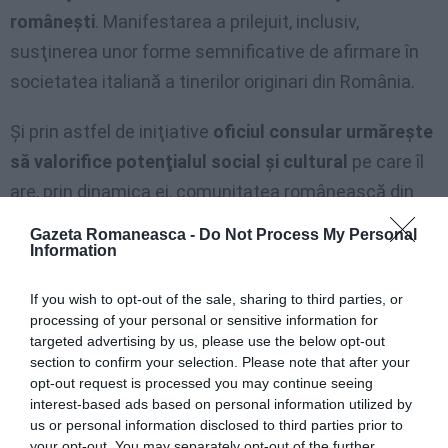
româneşti
. Manifestarea a prilejuit, inclusiv,
susţinerea unor forme semnificative de afirmare în
societatea italiană a tinerilor originari din România.
Și prin astfel de iniţiative
oficiul consular urmăreşte
să valorifice potenţialul social şi cultural
pe care îl
are, prin dinamica ei, comunitatea românească din
nordul Italiei.
Gazeta Romaneasca -
Do Not Process My Personal
Information
Invit membrii comunității românești din zona de
If you wish to opt-out of the sale, sharing to third parties, or
competență a CG Milano să fie cât mai activi în a
processing of your personal or sensitive information for
propune și promova chiar ei înșiși inițiative
targeted advertising by us, please use the below opt-out
asemănătoare
menite să crească profilul european
section to confirm your selection. Please note that after your
opt-out request is processed you may continue seeing
al comunității. Gestionarea imaginii de țară este un
interest-based ads based on personal information utilized by
aspect care ține de fiecare român în parte și de
us or personal information disclosed to third parties prior to
your opt-out. You may separately opt-out of the further