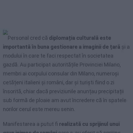
Personal cred că
diplomația culturală este
importantă în buna gestionare a imaginii de țară
și a
modului în care te faci respectat în societatea
gazdă. Au participat autoritățile Provinciei Milano,
membri ai corpului consular din Milano, numeroși
cetățeni italieni și români, dar și turiști fiind o zi
însorită, chiar dacă previziunile anunțau precipitații
sub formă de ploaie am avut încredere că în spatele
norilor cerul este mereu senin.
Manifestarea a putut fi
realizată cu sprijinul unui
grup inimos de români
care s-au oferit să sprijine