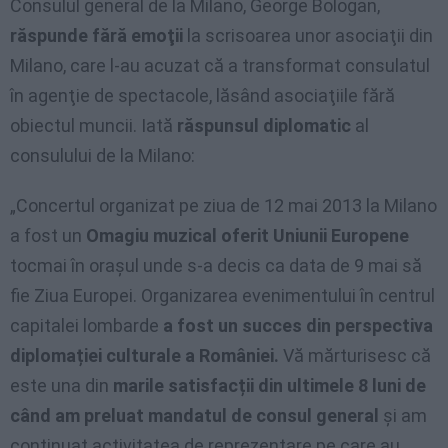
Consulul general de la Milano, George Bologan,
răspunde fără emoţii
la scrisoarea unor asociaţii din
Milano, care l-au acuzat că a transformat consulatul
în agenţie de spectacole, lăsând asociaţiile fără
obiectul muncii. Iată
răspunsul diplomatic
al
consulului de la Milano:
„Concertul organizat pe ziua de 12 mai 2013 la Milano
a fost un
Omagiu muzical oferit Uniunii Europene
tocmai în orașul unde s-a decis ca data de 9 mai să
fie Ziua Europei. Organizarea evenimentului în centrul
capitalei lombarde
a fost un succes din perspectiva
diplomației culturale a României.
Vă mărturisesc că
este una din
marile satisfacții din ultimele 8 luni de
când am preluat mandatul de consul general
și am
continuat activitatea de reprezentare pe care au