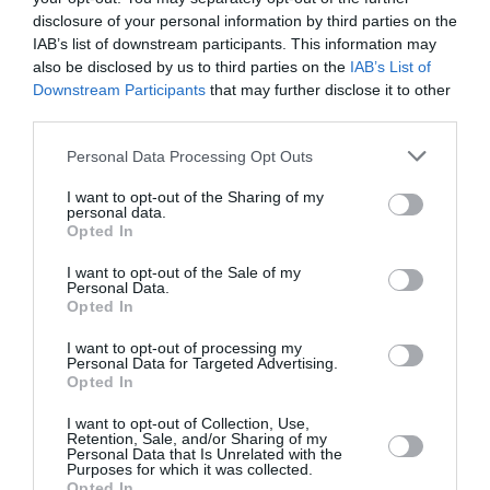
exemplul pe care îl oferim comunității din țara gazdă.
disclosure of your personal information by third parties on the
IAB’s list of downstream participants. This information may
also be disclosed by us to third parties on the
IAB’s List of
Downstream Participants
that may further disclose it to other
Rămân deschis dialogului cu toate asociațiile din
third parties.
jurisdicția CG Milano și cu toți membrii comunității
Personal Data Processing Opt Outs
românești
pentru a le veni în întâmpinarea
I want to opt-out of the Sharing of my
proiectelor atât cât este de competența mea.
personal data.
Opted In
Evenimentul dedicat Zilei Europei la Milano
a fost un
I want to opt-out of the Sale of my
Personal Data.
proiect care a creat o percepție pozitivă
, stimulând,
Opted In
totodată, atractivitatea pentru ţara noastră, un stat
I want to opt-out of processing my
care participă activ la dialogul cultural european,
Personal Data for Targeted Advertising.
Opted In
valorificând, în acelaşi timp simbolurile Uniunii
Europene.”
I want to opt-out of Collection, Use,
Retention, Sale, and/or Sharing of my
Personal Data that Is Unrelated with the
Purposes for which it was collected.
Opted In