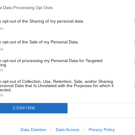
rie, Ziua Națională a României)
. Trei
l Data Processing Opt Outs
avorabil: Asociația Immigranti Rumeni,
o opt-out of the Sharing of my personal data.
.
In
 pe site
http://www.dprp.gov.ro/anunt-4/
o opt-out of the Sale of my Personal Data.
In
to opt-out of processing my Personal Data for Targeted
ing.
In
o opt-out of Collection, Use, Retention, Sale, and/or Sharing
ersonal Data that Is Unrelated with the Purposes for which it
lected.
In
CONFIRM
Data Deletion
Data Access
Privacy Policy