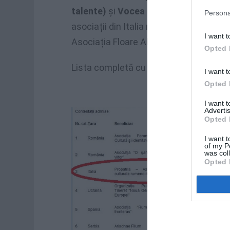
talente)
și
Vocea Românilor (1 Decemb
Persona
asociații din Italia nu au primit aviz f
I want t
Asociația Floare Albastră și Casa Italia
Opted 
Lista completă cu toate contestațiile,
I want t
Opted 
I want 
Advertis
Opted 
I want t
of my P
was col
Opted 