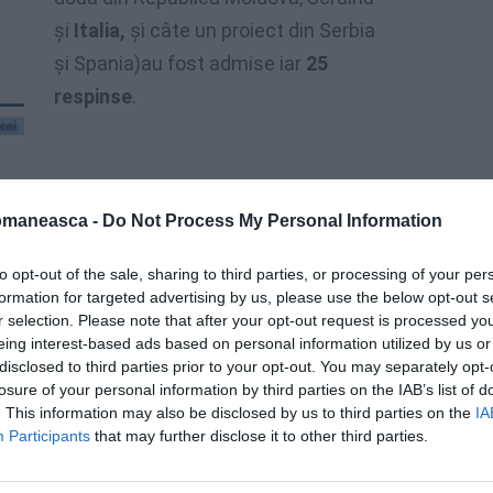
și
Italia,
și câte un proiect din Serbia
și Spania)au fost admise iar
25
respinse
.
omaneasca -
Do Not Process My Personal Information
to opt-out of the sale, sharing to third parties, or processing of your per
formation for targeted advertising by us, please use the below opt-out s
r selection. Please note that after your opt-out request is processed y
eing interest-based ads based on personal information utilized by us or
disclosed to third parties prior to your opt-out. You may separately opt-
losure of your personal information by third parties on the IAB’s list of
. This information may also be disclosed by us to third parties on the
IA
Participants
that may further disclose it to other third parties.
sociațiilor
ProPatria ( Festivalul tinerelor