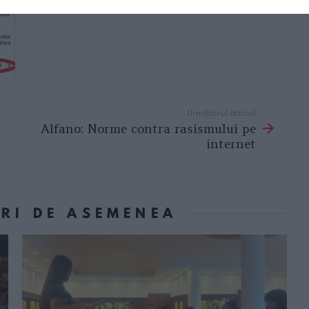
Următorul articol
Alfano: Norme contra rasismului pe
internet
ORI DE ASEMENEA