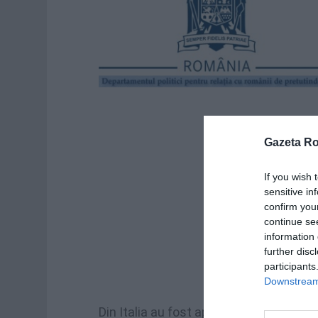
Gazeta R
If you wish 
sensitive in
confirm you
continue se
information 
further disc
participants
Downstream 
Din Italia au fost aprobate proiectele a