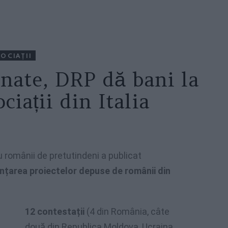
OCIAŢII
onate, DRP dă bani la
ciații din Italia
u românii de pretutindeni a publicat
nanțarea proiectelor depuse de românii din
12 contestații
(4 din România, câte
două din Republica Moldova, Ucraina