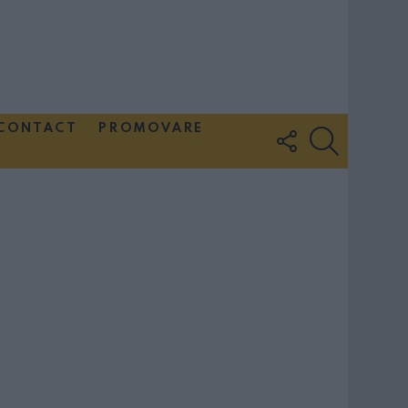
CONTACT
PROMOVARE
FOLLOW
SEARCH
US
Couple Photoshoot Paris