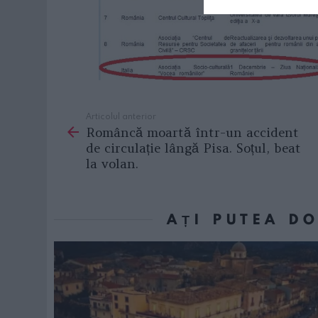
Articolul anterior
See
Româncă moartă într-un accident
more
de circulație lângă Pisa. Soțul, beat
la volan.
AȚI PUTEA D