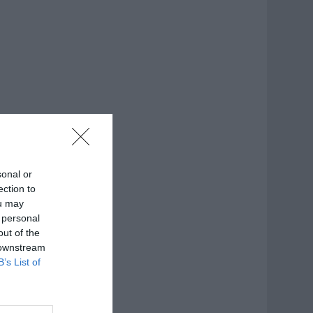
sonal or
ection to
ou may
 personal
out of the
 downstream
B’s List of