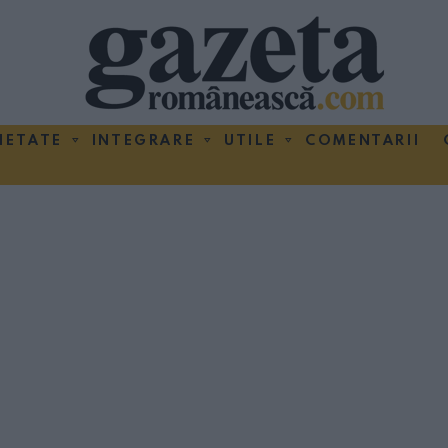
IETATE
INTEGRARE
UTILE
COMENTARII