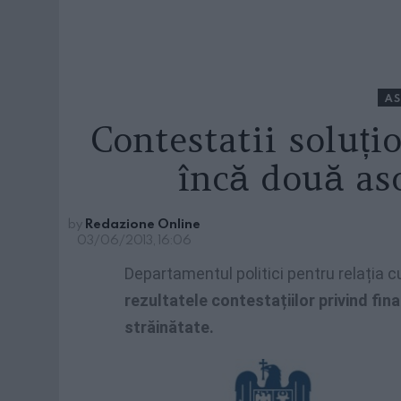
AS
Contestatii soluți
încă două aso
by
Redazione Online
03/06/2013, 16:06
Departamentul politici pentru relația c
rezultatele contestațiilor privind fi
străinătate.