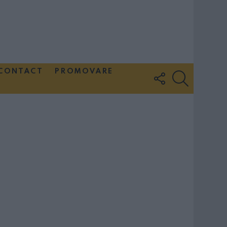
CONTACT
PROMOVARE
FOLLOW
SEARCH
US
Couple Photoshoot Paris