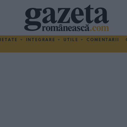
IETATE
INTEGRARE
UTILE
COMENTARII