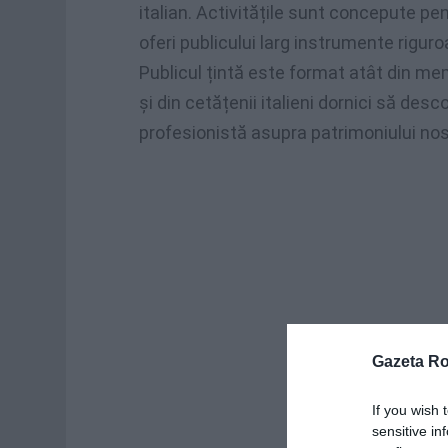
italian. Activitățile sunt concepute pe
oferi publicului larg instrumente rigur
Publicul țintă este format atât din me
și din cetățenii italieni dornici să de
profesionistă asupra patrimoniului nost
Gazeta R
If you wish 
sensitive in