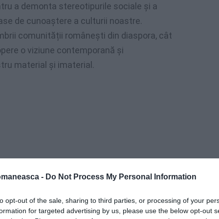
ntru a demonta stereotipurile sociale și a
oase de cunoaștere a culturii noastre.
mbrii comunității românești din diaspora, cât
scopere o viziune contemporană și
ru material și imaterial.
omaneasca -
Do Not Process My Personal Information
to opt-out of the sale, sharing to third parties, or processing of your per
formation for targeted advertising by us, please use the below opt-out s