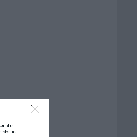
sonal or
ection to