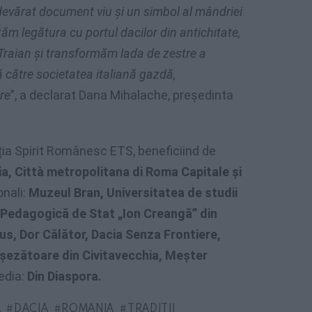
vărat document viu și un simbol al mândriei
ăm legătura cu portul dacilor din antichitate,
Traian și transformăm lada de zestre a
ă către societatea italiană gazdă,
re
”, a declarat Dana Mihalache, președinta
ia Spirit Românesc ETS, beneficiind de
a, Città metropolitana di Roma Capitale și
onali:
Muzeul Bran, Universitatea de studii
 Pedagogică de Stat „Ion Creangă” din
s, Dor Călător, Dacia Senza Frontiere,
p șezătoare din Civitavecchia, Meșter
edia:
Din Diaspora.
A
DACIA
ROMANIA
TRADITII