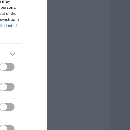
ou may
 personal
out of the
 downstream
B’s List of