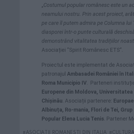
„
Costumul popular românesc este un ade
neamului nostru. Prin acest proiect, arăt
pe care îl putem admira pe Columna lui 
diasporei într-o punte culturală deschis
demonstrând vitalitatea tradițiilor noast
Asociației “Spirit Românesc ETS”.
Proiectul este implementat de Asociaț
patronajul
Ambasadei României în Itali
Roma Municipio IV
. Parteneri instituți
Europene din Moldova, Universitatea
Chișinău
. Asociații partenere:
Europaeu
Albinuța, Ro-mania, Flori de Tei, Gru
Popular Elena Lucia Tenis
. Partener M
ASOCIATII ROMANESTI DIN ITALIA
CULTUR