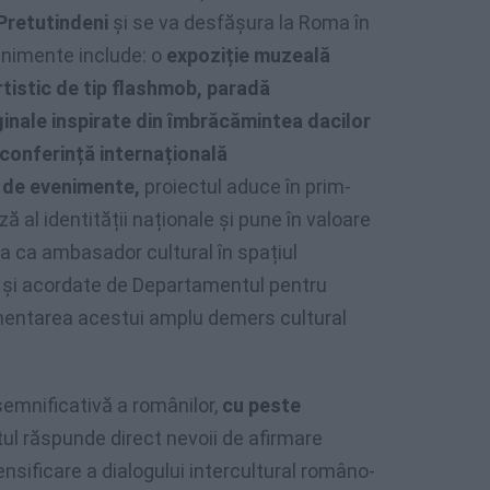
Pretutindeni
și se va desfășura la Roma în
enimente include: o
expoziție muzeală
istic de tip flashmob, paradă
ginale inspirate din îmbrăcămintea dacilor
 conferință internațională
ă de evenimente,
proiectul aduce în prim-
 al identității naționale și pune în valoare
ra ca ambasador cultural în spațiul
e și acordate de Departamentul pentru
mentarea acestui amplu demers cultural
emnificativă a românilor,
cu peste
ctul răspunde direct nevoii de afirmare
tensificare a dialogului intercultural româno-