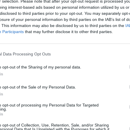
r selection. Please note that after your opt-out request is processed y
 din Roma, toate cu intrare liberă:
eing interest-based ads based on personal information utilized by us or
disclosed to third parties prior to your opt-out. You may separately opt-
losure of your personal information by third parties on the IAB’s list of
icipio Roma IV „Ipazia di Alessandria” (Viale
. This information may also be disclosed by us to third parties on the
IA
proiectului și vernisajul expoziției panotate
Participants
that may further disclose it to other third parties.
lizată în parteneriat cu
Muzeul Național
ană) vor expune piese rare ce evidențiază
l Data Processing Opt Outs
ei.
o opt-out of the Sharing of my personal data.
–
Casa del Municipio Roma IV „Ipazia di
In
tacol de muzică, dansuri populare și
o opt-out of the Sale of my Personal Data.
enimentul va include
In
iația Dor Călător
sub coordonarea
un spectacol cu soliști și artiști de la Școala
to opt-out of processing my Personal Data for Targeted
ing.
ția Dacia senza Frontiere din San Marino și
In
tral va fi parada de costume de
o opt-out of Collection, Use, Retention, Sale, and/or Sharing
ersonal Data that Is Unrelated with the Purposes for which it