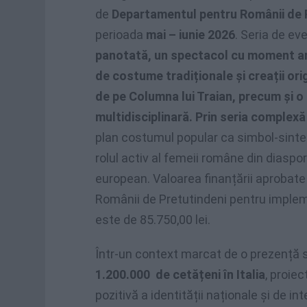
de
Departamentul pentru Românii de 
perioada
mai – iunie 2026
. Seria de ev
panotată, un spectacol cu moment art
de costume tradiționale și creații ori
de pe Columna lui Traian, precum și o
multidisciplinară. Prin seria complex
plan costumul popular ca simbol-sinteză
rolul activ al femeii române din diaspo
european. Valoarea finanțării aprobat
Românii de Pretutindeni pentru imple
este de 85.750,00 lei.
Într-un context marcat de o prezență s
1.200.000 de cetățeni în Italia
, proie
pozitivă a identității naționale și de in