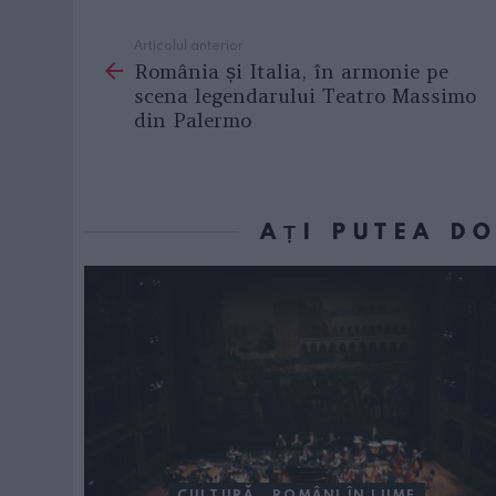
Articolul anterior
See
România și Italia, în armonie pe
more
scena legendarului Teatro Massimo
din Palermo
AȚI PUTEA D
CULTURĂ
ROMÂNI ÎN LUME