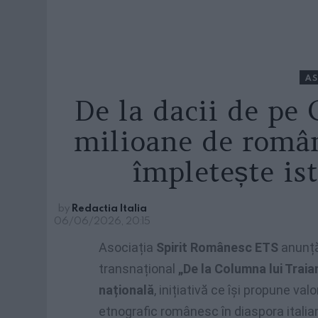
AS
De la dacii de pe 
milioane de român
împletește ist
by
Redactia Italia
06/06/2026, 20:15
Asociația
Spirit Românesc ETS
anunță
transnațional
„De la Columna lui Traian
națională
, inițiativă ce își propune va
etnografic românesc în diaspora italian