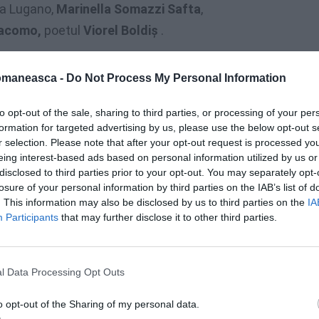
la Lugano,
Marinella Somazzi Safta
,
acomo,
poetul
Viorel Boldiș
.
, impresionați de prestația artistică
a celor
omaneasca -
Do Not Process My Personal Information
r
informații suplimentare
despre poeții
to opt-out of the sale, sharing to third parties, or processing of your per
formation for targeted advertising by us, please use the below opt-out s
r selection. Please note that after your opt-out request is processed y
eing interest-based ads based on personal information utilized by us or
disclosed to third parties prior to your opt-out. You may separately opt-
losure of your personal information by third parties on the IAB’s list of
. This information may also be disclosed by us to third parties on the
IA
Participants
that may further disclose it to other third parties.
l Data Processing Opt Outs
o opt-out of the Sharing of my personal data.