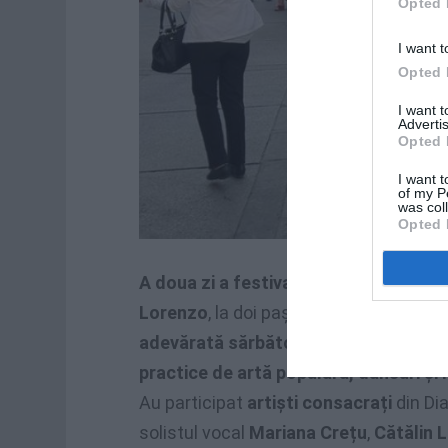
Opted 
I want t
Opted 
I want 
Advertis
Opted 
I want t
of my P
was col
Opted 
A doua zi a festivalului
s-a desfășurat 
Lorenzo
, la doi pași de Biserica ortod
adevărată sărbătoare tradițională, c
practice de artă populară, dansuri ș
Au participat
artiști consacrați
din Di
solistul vocal
Mariana Crețu
,
Cătălin L