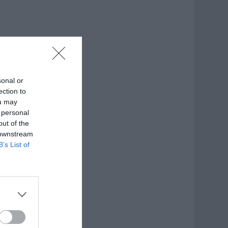
sonal or
ection to
ou may
 personal
out of the
 downstream
B’s List of