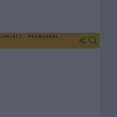
CONTACT
PROMOVARE
FOLLOW
SEARCH
US
Couple Photoshoot Paris