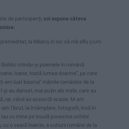
ite de participanți,
voi expune câteva
nsmise:
premeditat, la Milano, în loc să mă aflu (cum
l Boldis citindu-și poemele în română.
Ioane, Ioane, toată lumea doarme”, pe care
 ți-am luat basma” mâinile românilor de la
t și-au dansat, mai puțin ale mele, care au
dată, rar, când au această ocazie. M-am
e-am făcut, la întâmplare, fotografii, însă în
 Iau cu mine pe insulă povestea ochilor
 cu o seară înainte, a culturii române de la