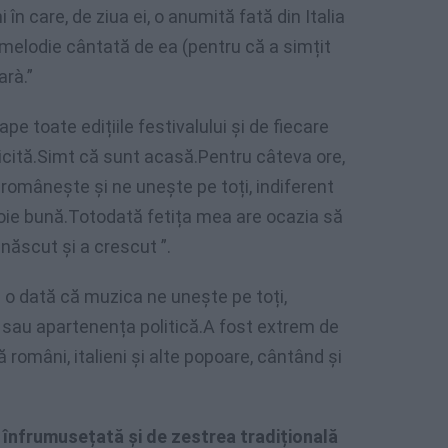
în care, de ziua ei, o anumită fată din Italia
a melodie cântată de ea (pentru că a simțit
arà.”
ape toate edițiile festivalului și de fiecare
icită.Simt că sunt acasă.Pentru câteva ore,
românește și ne unește pe toți, indiferent
 voie bună.Totodată fetița mea are ocazia să
 născut și a crescut ”.
 o dată că muzica ne unește pe toți,
ie sau apartenența politică.A fost extrem de
omâni, italieni și alte popoare, cântând și
t
înfrumusețată și de zestrea tradițională