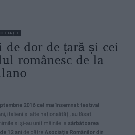
OCIAŢII
 de dor de țară și cei
alul românesc de la
lano
eptembrie 2016 cel mai însemnat festival
i, italieni și alte naționalități, au lăsat
imile și și-au unit mâinile la
sărbătoarea
de 12 ani
de către
Asociația Românilor din