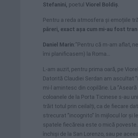
Stefanini,
poetul
Viorel Boldiș
.
Pentru a reda atmosfera și emoțiile tră
păreri, exact așa cum mi-au fost tra
Daniel Marin
:“Pentru că m-am aflat, ne
îmi planificasem) la Roma…
L-am auzit, pentru prima oară, pe Viore
Datorită Claudiei Serdan am ascultat ”
mi-l amintesc din copilărie. La ”Aseară
coloanele de la Porta Ticinese s-au uni
trăit totul prin ceilalți, ca de fiecare 
strecurat ”incognito” în mijlocul lor și l
spatele fiecăreia este o mică poveste.
închiși de la San Lorenzo, sau pe aceea,