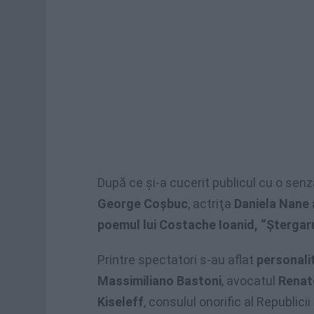
După ce şi-a cucerit publicul cu o senz
George Coşbuc
, actriţa
Daniela Nane 
poemul lui Costache Ioanid, “Ştergar
Printre spectatori s-au aflat
personali
Massimiliano Bastoni
, avocatul
Renat
Kiseleff
, consulul onorific al Republici