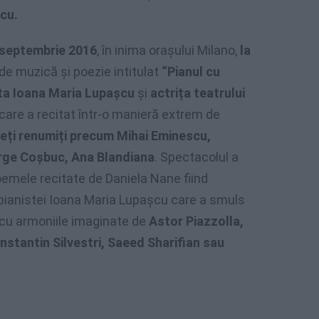
cu.
 septembrie 2016
, în inima orașului Milano,
la
de muzică și poezie intitulat
“Pianul cu
ta Ioana Maria Lupașcu
și
actrița teatrului
care a recitat într-o manieră extrem de
oeți renumiți precum Mihai Eminescu,
orge Coşbuc, Ana Blandiana
. Spectacolul a
oemele recitate de Daniela Nane fiind
e pianistei Ioana Maria Lupașcu care a smuls
cu armoniile imaginate de
Astor Piazzolla,
tantin Silvestri, Saeed Sharifian sau