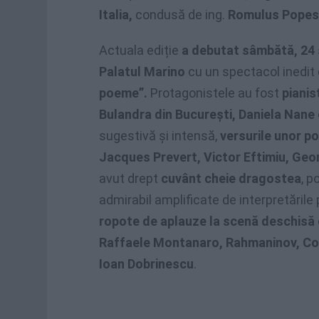
Italia,
condusă de ing.
Romulus Popes
Actuala ediție
a debutat sâmbătă, 24
Palatul Marino
cu un spectacol inedit 
poeme”.
Protagonistele au fost
pianis
Bulandra din București, Daniela Nane
sugestivă și intensă,
versurile unor p
Jacques Prevert, Victor Eftimiu, Ge
avut drept
cuvânt cheie dragostea
, p
admirabil amplificate de interpretăril
ropote de aplauze la scenă deschisă
Raffaele Montanaro, Rahmaninov, Cons
Ioan Dobrinescu
.