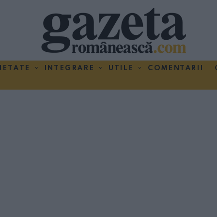
IETATE
INTEGRARE
UTILE
COMENTARII