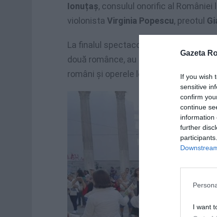
Ionuțaș
, consulul onorific al României 
violonista
Virginia Popescu
, preotul
Gi
La finalul spectacolului câțiva
italieni
Gazeta R
două românce, au cerut organizatorilo
români și operele lor.
If you wish 
sensitive in
confirm you
continue se
information 
further disc
participants
Downstream 
Persona
I want t