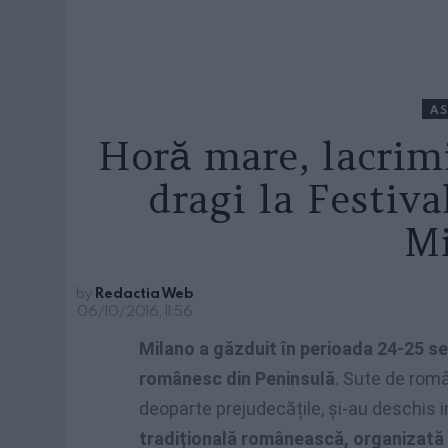
AS
Horă mare, lacrimi
dragi la Festiv
Mi
by
Redactia Web
06/10/2016, 11:56
Milano a găzduit în perioada 24-25 s
românesc din Peninsulă
. Sute de român
deoparte prejudecățile, și-au deschis in
tradițională românească, organizată 