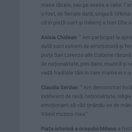
masa tăcerii, sau pe aceea a celor 7 ani 
a fost, de fiecare dată, singură. Ultim
că în piață sunt și italieni) a fost Che s
Anisia Chidean
: “ Am participat la apro
dată sunt extrem de emoționată și fer
piața San Lorenzo alle Colonne răsună 
de naționalitate, prin dans, muzică și
vadă tradițiile tării în care mama ei s-a
Claudia Serdan
: “ Am demonstrat încă
indiferent de rasă, naționalitate, relig
emoționant să văd ținându-se de mână r
trăind muzica mea.”
Piața istorică a orașului Milano
a fos