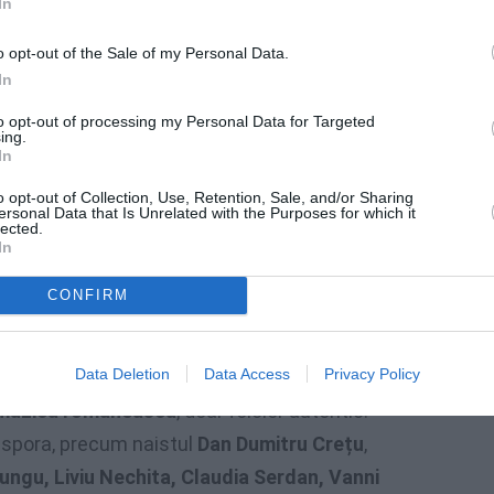
In
o opt-out of the Sale of my Personal Data.
In
to opt-out of processing my Personal Data for Targeted
ing.
In
o opt-out of Collection, Use, Retention, Sale, and/or Sharing
ersonal Data that Is Unrelated with the Purposes for which it
lected.
In
CONFIRM
ca de fiecare dată,
în Piața Colonne di San
oxă din via De Amicis. Aici a avut loc
o
Data Deletion
Data Access
Privacy Policy
u expoziție de meșteșuguri, demonstrații
i muzică românească
, doar folclor autentic.
aspora, precum naistul
Dan Dumitru Crețu
,
ungu, Liviu Nechita, Claudia Serdan, Vanni