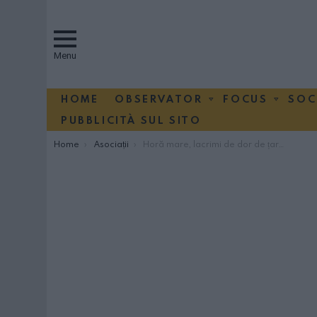
Menu
HOME
OBSERVATOR
FOCUS
SOC
PUBBLICITÀ SUL SITO
You are here:
Home
Asociaţii
Horă mare, lacrimi de dor de țară și cei dragi la Festivalul românesc de la Milano