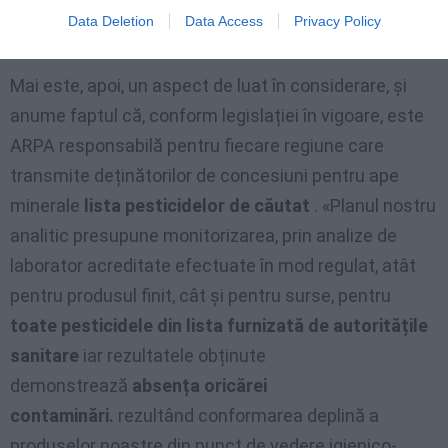
contaminare. Aceste date ar putea fi un sonerie de
Data Deletion
Data Access
Privacy Policy
alarmă care semnalează niște găuri în acest sens.”
Mai este, apoi, un aspect de luat în considerare, și
anume faptul că, conform legislației în vigoare, este
ARPA responsabilă pentru fiecare regiune care
transmite deținătorilor de concesiuni pentru ape
minerale
lista pesticidelor de căutat
. «Planul nostru
analitic presupune monitorizarea, prin analize de
laborator acreditate efectuate în mod regulat, atât
pentru produsul finit, cât și pentru surse, pentru
toate pesticidele din lista furnizată de autoritățile
sanitare
iar rezultatele obținute
demonstrează
absența oricărei
contaminări.
rezultând conformarea deplină a
produselor noastre din punct de vedere igienico-