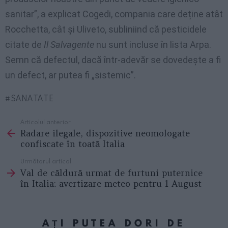
sanitar”, a explicat Cogedi, compania care deține atât
Rocchetta, cât și Uliveto, subliniind că pesticidele
citate de
Il Salvagente
nu sunt incluse în lista Arpa.
Semn că defectul, dacă într-adevăr se dovedește a fi
un defect, ar putea fi „sistemic”.
SANATATE
Articolul anterior
See
Radare ilegale, dispozitive neomologate
more
confiscate în toată Italia
Următorul articol
Val de căldură urmat de furtuni puternice
în Italia: avertizare meteo pentru 1 August
AȚI PUTEA DORI DE