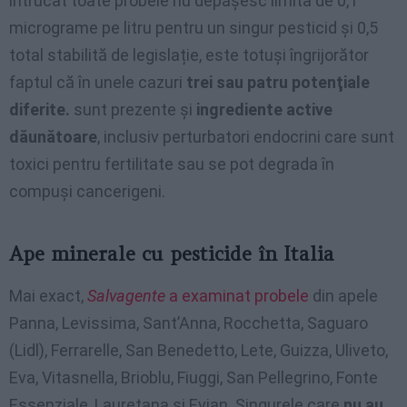
întrucât toate probele nu depășesc limita de 0,1
micrograme pe litru pentru un singur pesticid și 0,5
total stabilită de legislație, este totuși îngrijorător
faptul că în unele cazuri
trei sau patru potenţiale
diferite.
sunt prezente și
ingrediente active
dăunătoare
, inclusiv perturbatori endocrini care sunt
toxici pentru fertilitate sau se pot degrada în
compuși cancerigeni.
Ape minerale cu pesticide în Italia
Mai exact,
Salvagente
a examinat probele
din apele
Panna, Levissima, Sant’Anna, Rocchetta, Saguaro
(Lidl), Ferrarelle, San Benedetto, Lete, Guizza, Uliveto,
Eva, Vitasnella, Brioblu, Fiuggi, San Pellegrino, Fonte
Essenziale, Lauretana și Evian. Singurele care
nu au