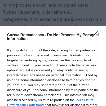
Printre produsele examinate, cele poziționate în
fruntea clasamentului de calitate al
Il
Salvagente
sunt Aqua Panna naturală, Evian naturală
în sticlă și San Benedetto Ecogreen naturală,
apreciate „excelent”: în judecata generală cantitatea
Gazeta Romaneasca -
Do Not Process My Personal
Information
de pesticide
a cântărit 40%
, dar au fost luați în
considerare și alți factori precum mineralele (care au
If you wish to opt-out of the sale, sharing to third parties, or
reprezentat 30%), nitrații (10%), sustenabilitatea
processing of your personal or sensitive information for
targeted advertising by us, please use the below opt-out
(10%), ergonomia (5%) și eticheta (5%). Cele mai jos
section to confirm your selection. Please note that after your
plasate sunt sunt Uliveto naturală, Guizza naturală,
opt-out request is processed you may continue seeing
interest-based ads based on personal information utilized by
Rocchetta naturală și San Pellegrino frizzante.
us or personal information disclosed to third parties prior to
your opt-out. You may separately opt-out of the further
►
Clasamentul apelor minerale: acestea sunt cele
disclosure of your personal information by third parties on the
mai bune conform Altroconsumo. Și surprizele nu
IAB’s list of downstream participants. This information may
also be disclosed by us to third parties on the
IAB’s List of
lipsesc
Downstream Participants
that may further disclose it to other