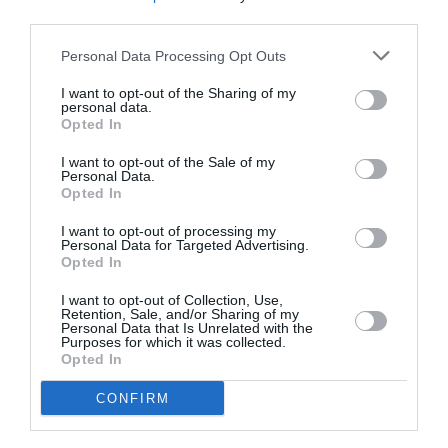
third parties.
În investigația sa,
Il Salvagente
subliniază cât de
Personal Data Processing Opt Outs
surprinzător datele indică prezența pesticidelor în
apa care, fiind îmbuteliată direct la sursă, cel puțin
I want to opt-out of the Sharing of my
personal data.
după bunul simț,
ar trebui să fie total
Opted In
necontaminată
. De altfel, reziduurile de pesticide au
I want to opt-out of the Sale of my
Personal Data.
fost găsite și de laboratoare în ambalajele apei
Opted In
îmbuteliate la peste 3.400 de metri. „Ar trebui să
I want to opt-out of processing my
investigăm zona de captare – a explicat Silvano
Personal Data for Targeted Advertising.
Opted In
Monarca, fost profesor titular de Igienă și medicină
I want to opt-out of Collection, Use,
preventivă la Universitatea din Perugia –. Cu
Retention, Sale, and/or Sharing of my
Personal Data that Is Unrelated with the
siguranță prezența reziduurilor în apa de izvor poate
Purposes for which it was collected.
Opted In
duce la ipoteza prezenței unor
terenuri nu prea
îndepărtate care folosesc din abundență
CONFIRM
pesticidele
. Izvoarele sunt de obicei protejate de