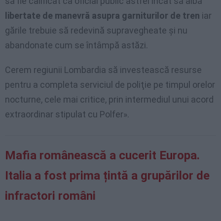
să fie calificat ca oficial public astfel încât să aibă
libertate de manevră asupra garniturilor de tren
iar
gările trebuie să redevină supravegheate şi nu
abandonate cum se întâmpă astăzi.
Cerem regiunii Lombardia să investească resurse
pentru a completa serviciul de poliţie pe timpul orelor
nocturne, cele mai critice, prin intermediul unui acord
extraordinar stipulat cu Polfer».
Mafia românească a cucerit Europa.
Italia a fost prima țintă a grupărilor de
infractori români