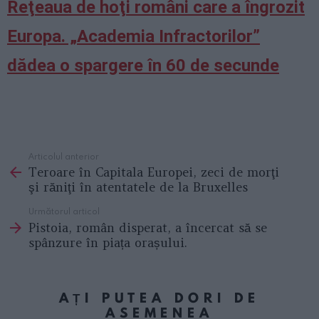
Reţeaua de hoţi români care a îngrozit
Europa. „Academia Infractorilor”
dădea o spargere în 60 de secunde
Articolul anterior
See
Teroare în Capitala Europei, zeci de morţi
more
şi răniţi în atentatele de la Bruxelles
Următorul articol
Pistoia, român disperat, a încercat să se
spânzure în piața orașului.
AȚI PUTEA DORI DE
ASEMENEA