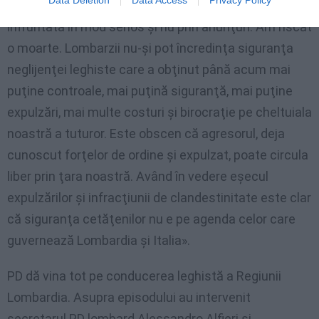
declarat: «Problema siguranţei în trenuri trebuie
înfruntată în mod serios şi nu prin anunţuri. Am riscat
o moarte. Lombarzii nu-şi pot încredinţa siguranţa
neglijenţei leghiste care a obţinut până acum mai
puţine controale, mai puţină siguranţă, mai puţine
expulzări, mai multe costuri şi birocraţie pe cheltuiala
noastră a tuturor. Este obscen că agresorul, deja
cunoscut forţelor de ordine şi expulzat, poate circula
liber prin ţara noastră. Având în vedere eşecul
expulzărilor şi infracţiunii de clandestinitate este clar
că siguranţa cetăţenilor nu e pe agenda celor care
guvernează Lombardia şi Italia».
PD dă vina tot pe conducerea leghistă a Regiunii
Lombardia. Asupra episodului au intervenit
secretarul PD lombard Alessandro Alfieri şi