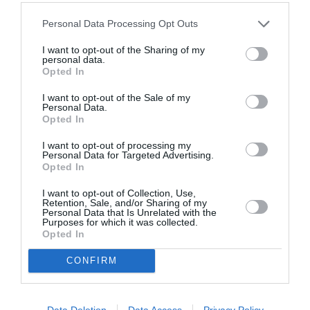
însănătoşire grabnică –
este cu adevărat
Personal Data Processing Opt Outs
neliniştitoare.
Nu numai din cauza gravităţii faptei, ci
I want to opt-out of the Sharing of my
fiindcă episodul denunţă starea de abandonare a
personal data.
Opted In
legalităţii care se trăieşte în regiunea noastră. O ţară
I want to opt-out of the Sale of my
fără certitudinea legalităţii nu face bine propriilor
Personal Data.
Opted In
cetăţeni şi agresiunea din Cassano, încă o dată în
trenuri regionale, demonstrează că statul şi guvernul
I want to opt-out of processing my
Personal Data for Targeted Advertising.
lipsesc cu desăvârşire.
Opted In
I want to opt-out of Collection, Use,
Munca Forţelor de Ordine – a încheiat Sorte –
riscă
Retention, Sale, and/or Sharing of my
Personal Data that Is Unrelated with the
astfel să fie zădărnicită de incapacitatea capitalei
.
Purposes for which it was collected.
Opted In
O bătaie de joc: delincvenţii expediaţi în ţara lor pe
uşă, intră pe geam».
CONFIRM
Stefano Buffagni
, şef de grup al M5S Lombardia a
Data Deletion
Data Access
Privacy Policy