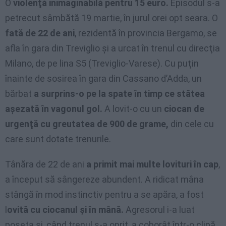
O
violenţă inimaginabilă pentru 15 euro.
Episodul s-a
petrecut sâmbătă 19 martie, în jurul orei opt seara. O
fată de 22 de ani
, rezidentă în provincia Bergamo, se
afla în gara din Treviglio şi a urcat în trenul cu direcţia
Milano, de pe lina S5 (Treviglio-Varese). Cu puţin
înainte de sosirea în gara din Cassano d’Adda, un
bărbat
a surprins-o pe la spate în timp ce stătea
aşezată în vagonul gol.
A lovit-o cu un
ciocan de
urgenţă cu greutatea de 900 de grame,
din cele cu
care sunt dotate trenurile.
Tânăra de 22 de ani
a primit mai multe lovituri în cap
,
a început să sângereze abundent. A ridicat mâna
stângă în mod instinctiv pentru a se apăra, a fost
l
ovită cu ciocanul şi în mână.
Agresorul i-a luat
poşeta şi, când trenul s-a oprit, a coborât într-o clipă