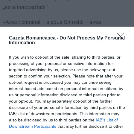
„este inacceptabil”.
«Acest criminal – a spus Grimoldi – avea
antecedente penale pentru infracţiuni violente şi în
Gazeta Romaneasca -
Do Not Process My Personal
2015 fusese deja însoţit la frontieră». De aici
Information
interogarea pentru Alfano care va servi pentru «a-i
If you wish to opt-out of the sale, sharing to third parties, or
reaminti că în Lombardia – a încheiat – este nevoie
processing of your personal or sensitive information for
de mai mulţi oameni, mai multe resurse şi mijloace
targeted advertising by us, please use the below opt-out
pentru a se patrula mai bine teritoriul nostru».
section to confirm your selection. Please note that after your
opt-out request is processed you may continue seeing
interest-based ads based on personal information utilized by
Acuzaţii reciproce
us or personal information disclosed to third parties prior to
your opt-out. You may separately opt-out of the further
Comentariul lui
Alessandro Sorte (Forza Italia)
,
disclosure of your personal information by third parties on the
IAB’s list of downstream participants. This information may
consilier regional pentru Infrastructură şi Mobilitate:
also be disclosed by us to third parties on the
IAB’s List of
«Agresiunea asupra fetei din Treviglio – căreia îi
Downstream Participants
that may further disclose it to other
transmitem solidaritatea noastră şi urări de
third parties.