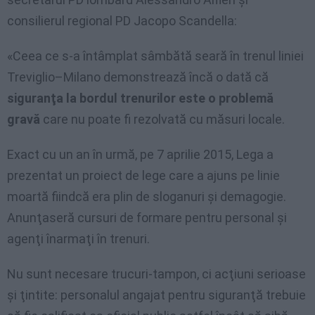
consilierul regional PD Jacopo Scandella:
«Ceea ce s-a întâmplat sâmbătă seară în trenul liniei
Treviglio–Milano demonstrează încă o dată că
siguranţa la bordul trenurilor este o problemă
gravă
care nu poate fi rezolvată cu măsuri locale.
Exact cu un an în urmă, pe 7 aprilie 2015, Lega a
prezentat un proiect de lege care a ajuns pe linie
moartă fiindcă era plin de sloganuri şi demagogie.
Anunţaseră cursuri de formare pentru personal şi
agenţi înarmaţi în trenuri.
Nu sunt necesare trucuri-tampon, ci acţiuni serioase
şi ţintite: personalul angajat pentru siguranţă trebuie