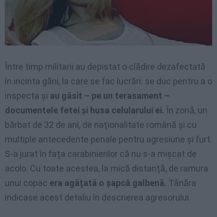
Între timp militarii au depistat o clădire dezafectată
în incinta gării, la care se fac lucrări: se duc pentru a o
inspecta şi
au găsit – pe un terasament –
documentele fetei şi husa celularului ei.
În zonă, un
bărbat de 32 de ani, de naţionalitate română şi cu
multiple antecedente penale pentru agresiune şi furt.
S-a jurat în faţa carabinierilor că nu s-a mişcat de
acolo. Cu toate acestea, la mică distanţă, de ramura
unui copac
era agăţată o şapcă galbenă.
Tânăra
indicase acest detaliu în descrierea agresorului.