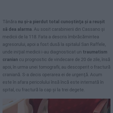
Tânăra
nu şi-a pierdut total cunoştinţa şi a reuşit
să dea alarma
. Au sosit carabinierii din Cassano şi
medicii de la 118. Fata a descris îmbrăcămintea
agresorului, apoi a fost dusă la spitalul San Raffele,
unde iniţial medicii i-au diagnosticat un
traumatism
cranian
cu prognostic de vindecare de 20 de zile, însă
apoi, în urma unei tomografii, au descoperit o fractură
craniană. S-a decis operarea ei de urgenţă. Acum
este în afara pericolului însă încă este internată în
spital, cu fractură la cap şi la trei degete.