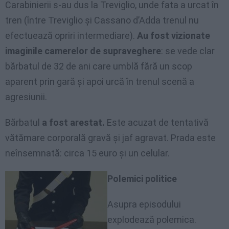
Carabinierii s-au dus la Treviglio, unde fata a urcat în
tren (între Treviglio şi Cassano d’Adda trenul nu
efectuează opriri intermediare).
Au fost vizionate
imaginile camerelor de supraveghere
: se vede clar
bărbatul de 32 de ani care umblă fără un scop
aparent prin gară şi apoi urcă în trenul scenă a
agresiunii.
Bărbatul
a fost arestat.
Este acuzat de tentativă
vătămare corporală gravă şi jaf agravat. Prada este
neînsemnată: circa 15 euro şi un celular.
Polemici politice
Asupra episodului
explodează polemica.