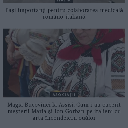
Pași importanți pentru colaborarea medicală
româno-italiană
ASOCIAŢII
Magia Bucovinei la Assisi: Cum i-au cucerit
meșterii Maria și Ion Gorban pe italieni cu
arta încondeierii ouălor