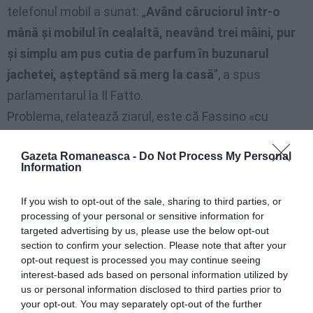
telefonul mobil a sunat: „
Având căruciorul într-o
mână și mobilul în cealaltă, neavând trei mâini, pur
și simplu am pus cutia de parfum în buzunarul
jachetei, așteptând să merg la casă
”, a spus
parlamentarul la Il Fatto.
Problema, relatează ziarul, este că Fassino «cu
telefonul mobil într-o mână și căruciorul în cealaltă
Gazeta Romaneasca -
Do Not Process My Personal
(și parfumul în buzunar), – poate distras de apelul
Information
telefonic –
a trecut dincolo de casă
, declanșând
alarma antifurt, atrăgând astfel atenția agenților de
If you wish to opt-out of the sale, sharing to third parties, or
processing of your personal or sensitive information for
supraveghere și, în consecință, anunțarea poliției”.
targeted advertising by us, please use the below opt-out
section to confirm your selection. Please note that after your
►
Europarlamentar italian suspendat din PE, i-a
opt-out request is processed you may continue seeing
interest-based ads based on personal information utilized by
arătat un ștreang președintei BCE, Christine
us or personal information disclosed to third parties prior to
Lagarde. „Simbolul politicilor voastre”
your opt-out. You may separately opt-out of the further