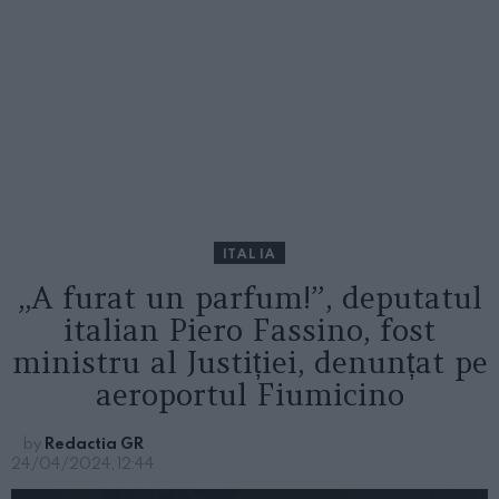
ITALIA
„A furat un parfum!”, deputatul
italian Piero Fassino, fost
ministru al Justiției, denunțat pe
aeroportul Fiumicino
by
Redactia GR
24/04/2024, 12:44