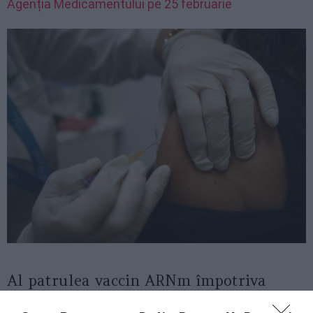
Agenția Medicamentului pe 25 februarie
Al patrulea vaccin ARNm împotriva
Covid-19