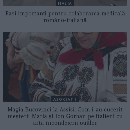
ITALIA
Pași importanți pentru colaborarea medicală
româno-italiană
ASOCIAŢII
Magia Bucovinei la Assisi: Cum i-au cucerit
meșterii Maria și Ion Gorban pe italieni cu
arta încondeierii ouălor