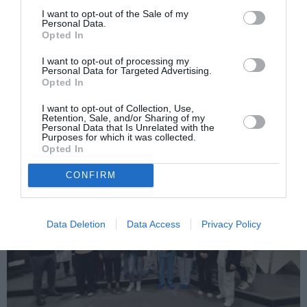
frig pe stradă. Era bolnav de tuberculoză
I want to opt-out of the Sale of my
Personal Data.
Următorul articol
Opted In
Italia, român de 49 de ani, lovit mortal de
o mașină pe autostrada A4, în apropiere de
I want to opt-out of processing my
Bergamo
Personal Data for Targeted Advertising.
Opted In
I want to opt-out of Collection, Use,
AȚI PUTEA DORI DE
Retention, Sale, and/or Sharing of my
Personal Data that Is Unrelated with the
ASEMENEA
Purposes for which it was collected.
Opted In
CONFIRM
Data Deletion
Data Access
Privacy Policy