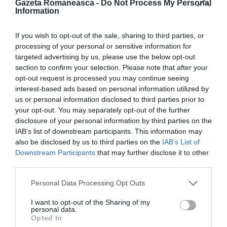
Gazeta Romaneasca -
Do Not Process My Personal
Ministerul a adăugat că decizia reflectă circulaţia
Information
încă ridicată a virusului şi eficacitatea pe care au
If you wish to opt-out of the sale, sharing to third parties, or
arătat-o ​​vaccinurile de rapel în prevenirea deceselor
processing of your personal or sensitive information for
legate de Covid-19 şi, mai general, a simptomelor
targeted advertising by us, please use the below opt-out
section to confirm your selection. Please note that after your
care ar necesita spitalizare.
opt-out request is processed you may continue seeing
interest-based ads based on personal information utilized by
Italia a înregistrat 152.848 de decese legate de
us or personal information disclosed to third parties prior to
your opt-out. You may separately opt-out of the further
Covid-19 de la izbucnirea epidemiei, în februarie 2020,
disclosure of your personal information by third parties on the
al doilea cel mai mare număr din Europa după Marea
IAB’s list of downstream participants. This information may
also be disclosed by us to third parties on the
IAB’s List of
Britanie şi al optulea cel mai mare din lume. Ţara a
Downstream Participants
that may further disclose it to other
raportat până în prezent 12,4 milioane de cazuri.
third parties.
STIRI ITALIA
Personal Data Processing Opt Outs
I want to opt-out of the Sharing of my
Articolul anterior
See
personal data.
Șoc la Padova, român de 36 de ani mort de
more
Opted In