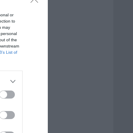
sonal or
ection to
ou may
 personal
out of the
 downstream
B’s List of