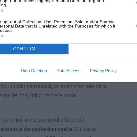
to opt-out of processing my Personal Data for Targeted
ing.
In
o opt-out of Collection, Use, Retention, Sale, and/or Sharing
ii, se pare că Telianu, care lucra de șapte ani
ersonal Data that Is Unrelated with the Purposes for which it
lected.
i familiei
care locuiește încă în România, a
In
cra în interiorul structurii, care se află la
CONFIRM
uila: Un român de 56 de ani și-a pierdut
Data Deletion
Data Access
Privacy Policy
imbului său de muncă, iar evenimentele care
e grație imaginilor camerelor de
ta de intrare a șantierului la bordul
e înainte de șapte dimineața
. Cu toate