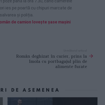
t poze până la ora 7.30, când camerele
ori ies pe poartă cu chipuri marcate de
alvarea și poliția.
român de camion lovește șase mașini
Următorul articol
Român deghizat în curier, prins la
Imola cu portbagajul plin de
alimente furate
ORI DE ASEMENEA