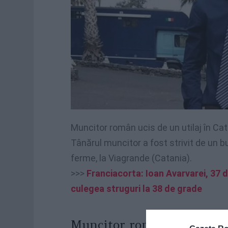
Muncitor român ucis de un utilaj în Cat
Tânărul muncitor a fost strivit de un bu
ferme, la Viagrande (Catania).
>>>
Franciacorta: Ioan Avarvarei, 37 de
culegea struguri la 38 de grade
Muncitor român ucis de un