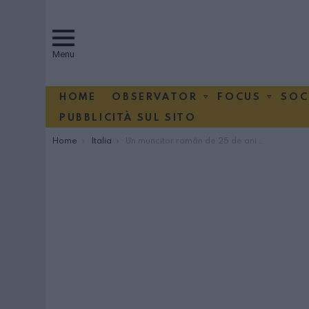
Menu
HOME
OBSERVATOR
FOCUS
SOC
PUBBLICITÀ SUL SITO
You are here:
Home
Italia
Un muncitor român de 25 de ani moare zdrobit de un utilaj în Catania