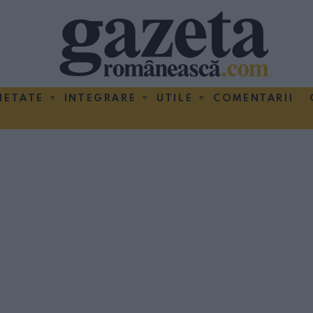
IETATE
INTEGRARE
UTILE
COMENTARII