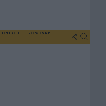
CONTACT
PROMOVARE
FOLLOW
SEARCH
US
Couple Photoshoot Paris