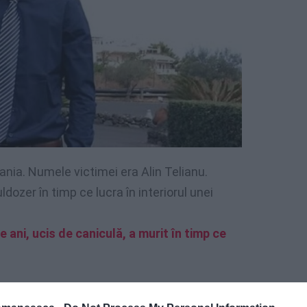
ania. Numele victimei era Alin Telianu.
ldozer în timp ce lucra în interiorul unei
 ani, ucis de caniculă, a murit în timp ce
 utilaj în Catania