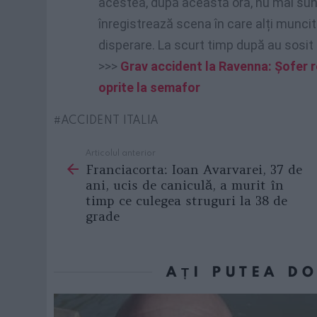
acestea, după această oră, nu mai sun
înregistrează scena în care alți muncit
disperare. La scurt timp după au sosit s
>>>
Grav accident la Ravenna: Șofer 
oprite la semafor
ACCIDENT ITALIA
Articolul anterior
See
Franciacorta: Ioan Avarvarei, 37 de
more
ani, ucis de caniculă, a murit în
timp ce culegea struguri la 38 de
grade
AȚI PUTEA D