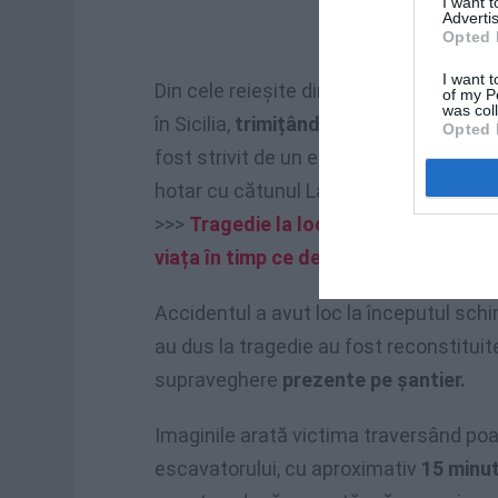
I want 
Advertis
Opted 
I want t
Din cele reieșite din primele investigaț
of my P
was col
în Sicilia,
trimițând o parte din câștigur
Opted 
fost strivit de un escavator în timp ce lu
hotar cu cătunul Lavinaio.
>>>
Tragedie la locul de muncă în L’Aq
viața în timp ce descărca un camion
Accidentul a avut loc la începutul sch
au dus la tragedie au fost reconstituit
supraveghere
prezente pe șantier.
Imaginile arată victima traversând poar
escavatorului, cu aproximativ
15 minut