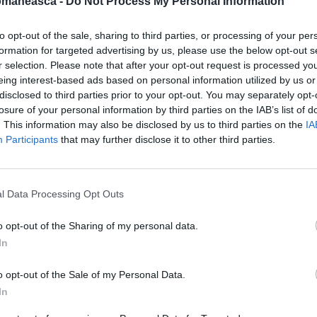
omaneasca -
Do Not Process My Personal Information
 comunitatea din Viagrande, unde Alin
to opt-out of the sale, sharing to third parties, or processing of your per
r 25 de ani, și-a pierdut viața în timpul
formation for targeted advertising by us, please use the below opt-out s
r selection. Please note that after your opt-out request is processed y
ut loc pe 22 august, dar vestea s-a
eing interest-based ads based on personal information utilized by us or
sechestrăriide către carabinieri a imaginilor
disclosed to third parties prior to your opt-out. You may separately opt-
losure of your personal information by third parties on the IAB’s list of
de a avut loc tragicul eveniment, scrie
. This information may also be disclosed by us to third parties on the
IA
Participants
that may further disclose it to other third parties.
l Data Processing Opt Outs
o opt-out of the Sharing of my personal data.
In
o opt-out of the Sale of my Personal Data.
In