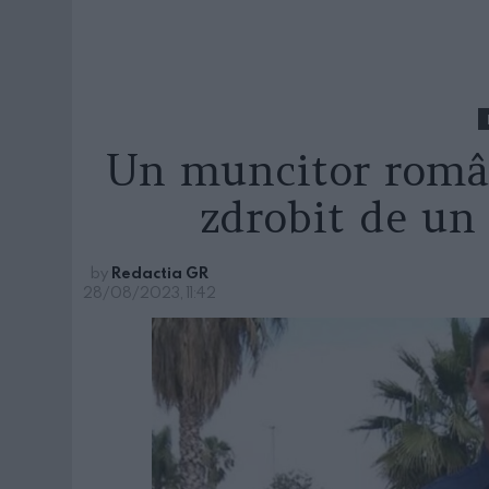
Un muncitor româ
zdrobit de un 
by
Redactia GR
28/08/2023, 11:42