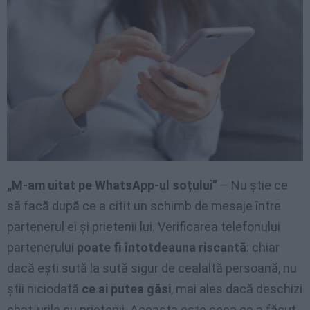
„M-am uitat pe WhatsApp-ul soțului”
– Nu știe ce
să facă după ce a citit un schimb de mesaje între
partenerul ei și prietenii lui. Verificarea telefonului
partenerului
poate fi întotdeauna riscantă
: chiar
dacă ești sută la sută sigur de cealaltă persoană, nu
știi niciodată
ce ai putea găsi
, mai ales dacă deschizi
chat-urile cu prietenii. Aceasta este ceea ce a făcut