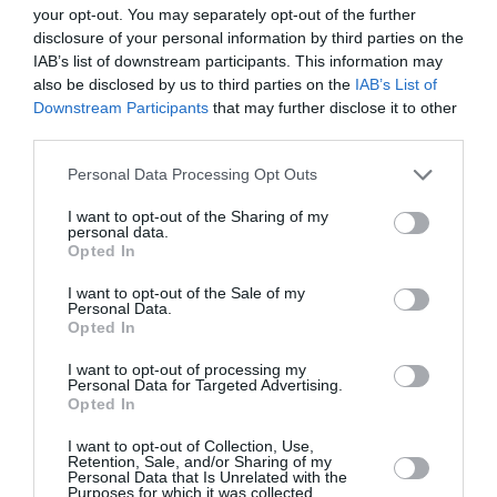
your opt-out. You may separately opt-out of the further
recucerească iubitul prin magie voodoo, înșelată de
disclosure of your personal information by third parties on the
doi escroci
IAB’s list of downstream participants. This information may
also be disclosed by us to third parties on the
IAB’s List of
Comentarii sociale
Downstream Participants
that may further disclose it to other
third parties.
Potrivit
Leggo
, postarea fetei a strâns un anumit
Personal Data Processing Opt Outs
număr de aprecieri și comentarii pe
Reddit
și cineva
I want to opt-out of the Sharing of my
a sfătuit-o: „Pentru a nu te simți rău, vorbește cu el,
personal data.
Opted In
spune-i totul și clarifică”, „Nu m-aș supăra prea tare,
până la urmă, a fost un schimb de mesaje între
I want to opt-out of the Sale of my
Personal Data.
prieteni care au comentat o fotografie poate luată de
Opted In
pe
rețelele de socializare
, nimic de care să vă faceți
I want to opt-out of processing my
Personal Data for Targeted Advertising.
griji.”
Opted In
WHATSAPP
I want to opt-out of Collection, Use,
Retention, Sale, and/or Sharing of my
Personal Data that Is Unrelated with the
Purposes for which it was collected.
Articolul anterior
See