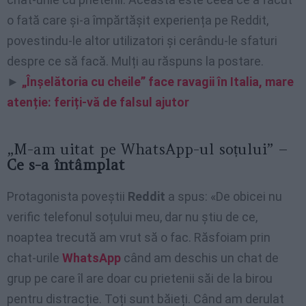
o fată care și-a împărtășit experiența pe Reddit,
povestindu-le altor utilizatori și cerându-le sfaturi
despre ce să facă. Mulți au răspuns la postare.
►
„Înșelătoria cu cheile” face ravagii în Italia, mare
atenție: feriți-vă de falsul ajutor
„M-am uitat pe WhatsApp-ul soțului” –
Ce s-a întâmplat
Protagonista poveștii
Reddit
a spus: «De obicei nu
verific telefonul soțului meu, dar nu știu de ce,
noaptea trecută am vrut să o fac. Răsfoiam prin
chat-urile
WhatsApp
când am deschis un chat de
grup pe care îl are doar cu prietenii săi de la birou
pentru distracție. Toți sunt băieți. Când am derulat