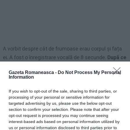
A vorbit despre cât de frumoase erau corpul și fața
ei. A fost o înregistrare vocală de 8 secunde.
După ce
am auzit asta, am plâns
. Am inima zdrobită și
Gazeta Romaneasca -
Do Not Process My Personal
șocată și, desigur, furioasă. Mi-ar plăcea să vorbesc
Information
cu
soțul
meu despre asta, dar nu pot pentru că
m-ar
If you wish to opt-out of the sale, sharing to third parties, or
învinovăți că i-am luat telefonul
și i-am citit
processing of your personal or sensitive information for
conversațiile cu prietenii lui. Nu știu ce să fac. Poate
targeted advertising by us, please use the below opt-out
că sunt puțin exagerat. Și nu știu dacă ar trebui să
section to confirm your selection. Please note that after your
opt-out request is processed you may continue seeing
vorbesc cu
soțul
meu despre asta .”
interest-based ads based on personal information utilized by
►
Italia, româncă de 40 de ani, spera să-și
us or personal information disclosed to third parties prior to