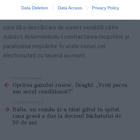
asociații internaționale care se ocupă de drepturile
Data Deletion
Data Access
Privacy Policy
omului rămân: pistolul electric este o armă neletală
care dă o descărcare de curent variabilă către
subiect, determinându-i contractarea mușchilor și
paralizarea mișcărilor. În unele cazuri, cei
electrocutați cu taserul au murit.
Articolul anterior
See
Oprirea gazului rusesc, Draghi: „Vreți pacea
more
sau aerul condiționat?”
Următorul articol
Italia, un român și-a tăiat gâtul în spital,
rana gravă a dus la decesul bărbatului de
59 de ani