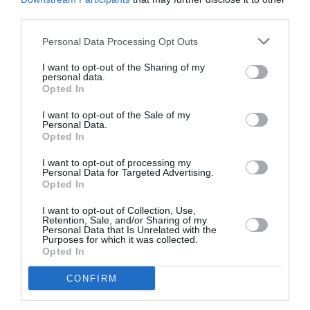
third parties.
Personal Data Processing Opt Outs
I want to opt-out of the Sharing of my
personal data.
HALUCINANT! Ambasada Italiei la București ordonă,
Opted In
Poliția Română execută. Cazul „sechestrului”
I want to opt-out of the Sale of my
Personal Data.
jurnalistei de la RAI
Opted In
I want to opt-out of processing my
Personal Data for Targeted Advertising.
Bucuria lui Salvini
Opted In
Matteo Salvini și Liga se bucură: „Este o veste
I want to opt-out of Collection, Use,
Retention, Sale, and/or Sharing of my
Personal Data that Is Unrelated with the
excelentă, foarte dorită de Liga încă de la momentul
Purposes for which it was collected.
angajamentului meu la Ministerul de interne”, scrie
Opted In
Salvini pe rețelele de socializare.
CONFIRM
Pe de altă parte, nedumeririle Amnesty și ale altor