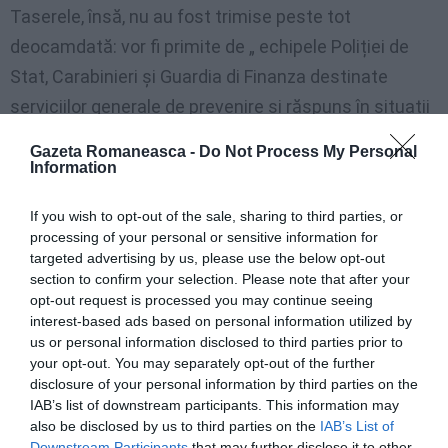
Taserele, însă, nu au fost trimise peste tot
deocamdată: vor fi primite de „ echipele Poliției de
Stat, Carabinieri și Guardia di Finanza destinate
serviciilor generale de prevenire și răspuns în situații
de urgență în cele 14 orașe metropolitane și capitale
Gazeta Romaneasca -
Do Not Process My Personal
de provincie ale Caserta, Brindisi, Reggio Emilia și
Information
Padova ”, se arată în
comunicatul de presă al
If you wish to opt-out of the sale, sharing to third parties, or
Ministerului de Interne
. În timp ce extinderea
processing of your personal or sensitive information for
serviciului către celelalte departamente ale
targeted advertising by us, please use the below opt-out
section to confirm your selection. Please note that after your
teritoriului național va fi începută până în luna mai.
opt-out request is processed you may continue seeing
interest-based ads based on personal information utilized by
us or personal information disclosed to third parties prior to
your opt-out. You may separately opt-out of the further
disclosure of your personal information by third parties on the
IAB’s list of downstream participants. This information may
also be disclosed by us to third parties on the
IAB’s List of
Downstream Participants
that may further disclose it to other