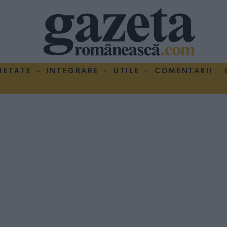
IETATE
INTEGRARE
UTILE
COMENTARII