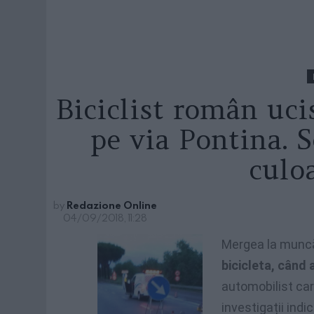
Biciclist român ucis
pe via Pontina. 
culo
by
Redazione Online
04/09/2018, 11:28
Mergea la munc
bicicleta, când a
automobilist care
investigații indi