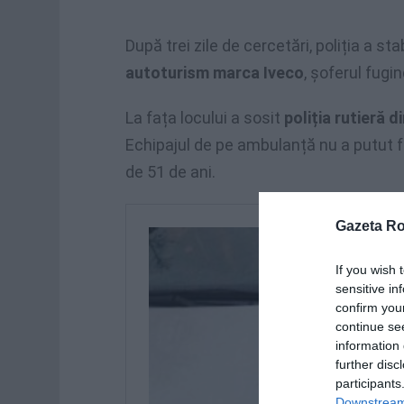
După trei zile de cercetări, poliția a sta
autoturism marca Iveco
, șoferul fugin
La fața locului a sosit
poliția rutieră di
Echipajul de pe ambulanță nu a putut 
de 51 de ani.
Gazeta R
If you wish 
sensitive in
confirm you
continue se
information 
further disc
participants
Downstream 