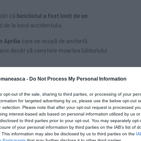
bilit că
biciclistul a fost lovit de un
d de la locul accidentului.
n Aprilia
care se ocupă de anchetă.
face decât să constate moartea bărbatului
omaneasca -
Do Not Process My Personal Information
to opt-out of the sale, sharing to third parties, or processing of your per
formation for targeted advertising by us, please use the below opt-out s
r selection. Please note that after your opt-out request is processed y
eing interest-based ads based on personal information utilized by us or
disclosed to third parties prior to your opt-out. You may separately opt-
losure of your personal information by third parties on the IAB’s list of
. This information may also be disclosed by us to third parties on the
IA
Participants
that may further disclose it to other third parties.