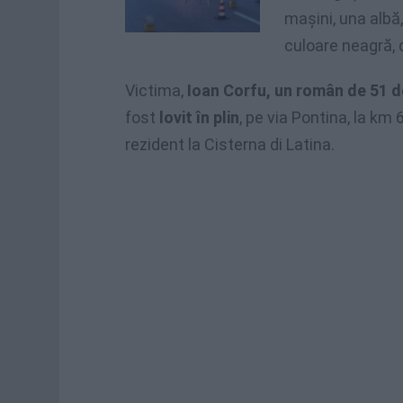
mașini, una albă,
culoare neagră, 
Victima,
Ioan Corfu, un român de 51 de
fost
lovit în plin
, pe via Pontina, la km
rezident la Cisterna di Latina.