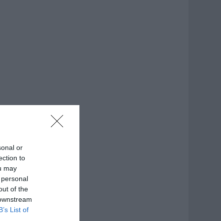
sonal or
ection to
ou may
 personal
out of the
 downstream
B’s List of