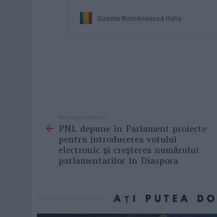
Articolul anterior
See
PNL depune în Parlament proiecte
more
pentru introducerea votului
electronic şi creşterea numărului
parlamentarilor în Diaspora
AȚI PUTEA D