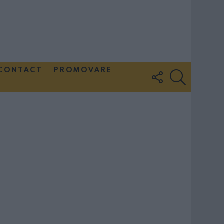
CONTACT
PROMOVARE
FOLLOW
SEARCH
US
Couple Photoshoot Paris