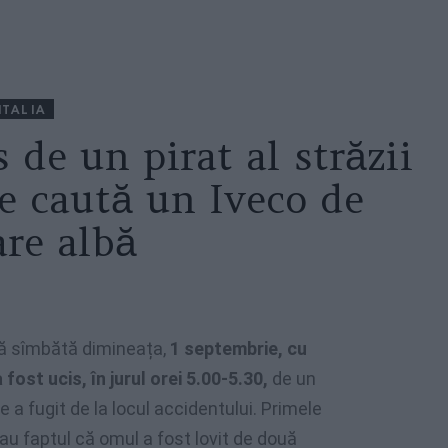
ITALIA
 de un pirat al străzii
Se caută un Iveco de
are albă
ă sîmbătă dimineața,
1 septembrie, cu
 fost ucis, în jurul orei 5.00-5.30,
de un
 a fugit de la locul accidentului. Primele
cau faptul că omul a fost lovit de două