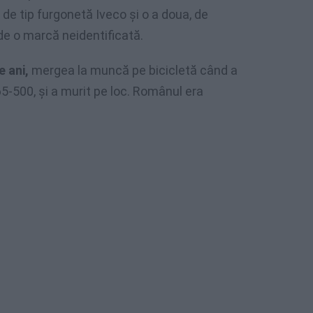
 de tip furgonetă Iveco și o a doua, de
de o marcă neidentificată.
 ani,
mergea la muncă pe bicicletă când a
 65-500, și a murit pe loc. Românul era