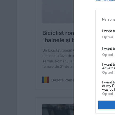
Persona
I want t
Opted 
I want t
Opted 
I want 
Advertis
Opted 
I want t
of my P
was col
Opted 