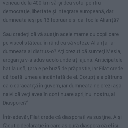
veneau de la 400 km să-şi dea votul pentru
democraţie, libertate şi integrare europeană, dar
dumneata ieşi pe 13 februarie şi dai foc la Alianţă?
Sau credeţi că vă susţin acele mame cu copii care
pe viscol stăteau în rând ca să voteze Alianţa, iar
dumneata ai distrus-o? Aţi crezut că sunteţi Mesia,
aroganţa v-a adus acolo unde aţi ajuns. Anticipatele
bat la uşă, ţara e pe buză de prăpastie, iar Filat crede
că toată lumea e încântată de el. Corupţia a pătruns
ca o caracatiţă în guvern, iar dumneata ne crezi aşa
naivi că veţi avea în continuare sprijinul nostru, al
Diasporei?"
Într-adevăr, Filat crede că diaspora îl va susţine. A şi
făcut o declaraţie în care asigură diaspora că el îşi