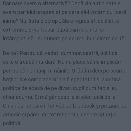
Dar oare avem o alternativă? Dacă vin anticipatele,
avem partidul progresist pe care să-l votăm cu toată
inima? Nu, ăsta e corupt, ăla e regresist, celălalt e
extremist. Şi va trebui, după cum s-a mai şi
întâmplat, să-l susţinem pe cel mai bun dintre cei răi.
De ce? Pentru că, vedeţi dumneavoastră, politica
este o treabă murdară. Nu ne place să ne implicăm
pentru că ne mânjim mâinile. O lăsăm deci pe seama
hoţilor. Ne complacem în a fi spectatori şi a critica
politica de acasă de pe divan, după cum fac şi eu
chiar acuma. Şi mă gândesc la intelectualii de la
Chişinău, pe care îi tot văd pe facebook şi pe ziare, cu
articole şi păreri de tot respectul despre situaţia
politică.