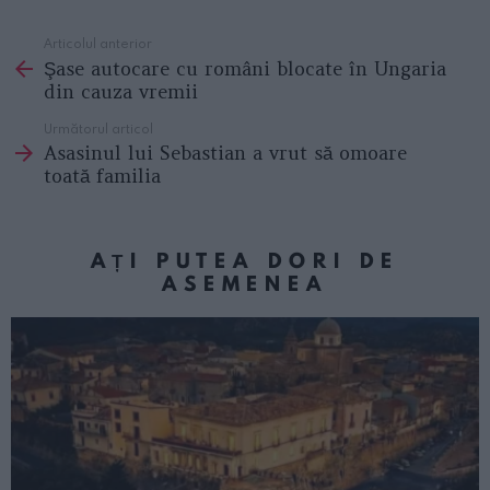
Articolul anterior
See
Şase autocare cu români blocate în Ungaria
more
din cauza vremii
Următorul articol
Asasinul lui Sebastian a vrut să omoare
toată familia
AȚI PUTEA DORI DE
ASEMENEA