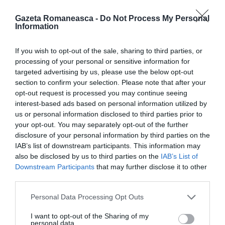
Publicarea interceptărilor dă o nouă putere învinuirilor
Gazeta Romaneasca -
Do Not Process My Personal
care pluteau de mult în aer că Filat are controlul
Information
asupra vămilor şi guvernează gândindu-se în primul
If you wish to opt-out of the sale, sharing to third parties, or
rând la propriul buzunar, fiind şi el unul din cei mai
processing of your personal or sensitive information for
bogaţi oameni ai Moldovei. Succesele sale sunt deci
targeted advertising by us, please use the below opt-out
section to confirm your selection. Please note that after your
uitate, i se aminteşte însă că nu a obţinut mare lucru
opt-out request is processed you may continue seeing
în dezrădăcinarea promisă a sărăciei şi în integrarea
interest-based ads based on personal information utilized by
europeană.
us or personal information disclosed to third parties prior to
your opt-out. You may separately opt-out of the further
disclosure of your personal information by third parties on the
Egoişti şi invidioşi, Lupu şi Ghimpu, doi demagogi
IAB’s list of downstream participants. This information may
încâlciţi la vorbă şi lipsiţi de carismă, întorc armele
also be disclosed by us to third parties on the
IAB’s List of
Downstream Participants
that may further disclose it to other
împotriva tovarăşului lor mai talentat. Şi guvernul
third parties.
Filat cade. Iar dacă Alianţa nu reuşeşte să formeze
Personal Data Processing Opt Outs
un alt guvern, sunt inevitabile alegerile anticipate.
Într-adevăr, situaţia e gravă, căci anticipatele ar
I want to opt-out of the Sharing of my
personal data.