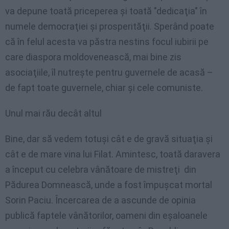
va depune toată priceperea şi toată "dedicaţia" în
numele democraţiei şi prosperităţii. Sperând poate
că în felul acesta va păstra nestins focul iubirii pe
care diaspora moldovenească, mai bine zis
asociaţiile, îl nutreşte pentru guvernele de acasă –
de fapt toate guvernele, chiar şi cele comuniste.
Unul mai rău decât altul
Bine, dar să vedem totuşi cât e de gravă situaţia şi
cât e de mare vina lui Filat. Amintesc, toată daravera
a început cu celebra vânătoare de mistreţi din
Pădurea Domnească, unde a fost împuşcat mortal
Sorin Paciu. Încercarea de a ascunde de opinia
publică faptele vânătorilor, oameni din eşaloanele