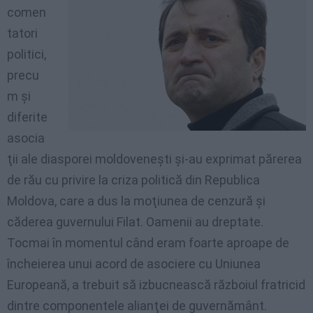
comen
tatori
politici
,
precu
m
şi
diferite
asocia
ţii
ale
diasporei
moldoveneşti
şi-au
exprimat
părerea
de
rău
cu
privire
la
criza
politică
din
Republica
Moldova, care a
dus
la
moţiunea
de
cenzură
şi
căderea
guvernului
Filat
.
Oamenii
au
dreptate
.
Tocmai
în
momentul
când
eram
foarte
aproape
de
încheierea
unui
acord
de
asociere
cu
Uniunea
Europeană
, a
trebuit
să
izbucnească
războiul
fratricid
dintre
componentele
alianţei
de
guvernământ
.