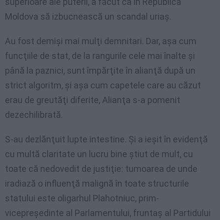
superioare ale puterii, a făcut ca în Republica
Moldova să izbucnească un scandal uriaş.
Au fost demişi mai mulţi demnitari. Dar, aşa cum
funcţiile de stat, de la rangurile cele mai înalte şi
până la paznici, sunt împărţite în alianţă după un
strict algoritm, şi aşa cum capetele care au căzut
erau de greutăţi diferite, Alianţa s-a pomenit
dezechilibrată.
S-au dezlănţuit lupte intestine. Şi a ieşit în evidenţă
cu multă claritate un lucru bine ştiut de mult, cu
toate că nedovedit de justiţie: tumoarea de unde
iradiază o influenţă malignă în toate structurile
statului este oligarhul Plahotniuc, prim-
vicepreşedinte al Parlamentului, fruntaş al Partidului