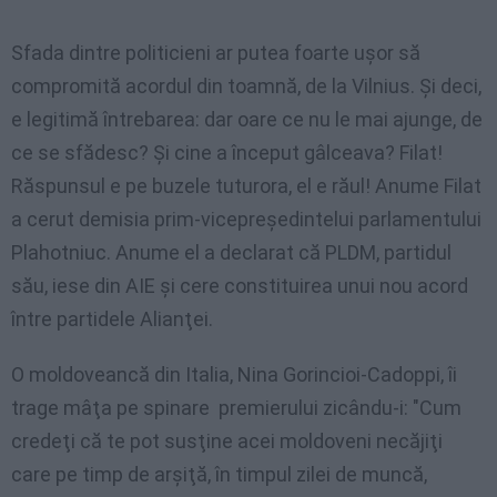
Sfada dintre politicieni ar putea foarte uşor să
compromită acordul din toamnă, de la Vilnius. Şi deci,
e legitimă întrebarea: dar oare ce nu le mai ajunge, de
ce se sfădesc? Şi cine a început gâlceava? Filat!
Răspunsul e pe buzele tuturora, el e răul! Anume Filat
a cerut demisia prim-vicepreşedintelui parlamentului
Plahotniuc. Anume el a declarat că PLDM, partidul
său, iese din AIE şi cere constituirea unui nou acord
între partidele Alianţei.
O moldoveancă din Italia, Nina Gorincioi-Cadoppi, îi
trage mâţa pe spinare premierului zicându-i: "Cum
credeţi că te pot susţine acei moldoveni necăjiţi
care pe timp de arşiţă, în timpul zilei de muncă,