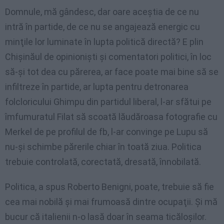
Domnule, mă gândesc, dar oare aceştia de ce nu
intră în partide, de ce nu se angajează energic cu
minţile lor luminate în lupta politică directă? E plin
Chişinăul de opinionişti şi comentatori politici, în loc
să-şi tot dea cu părerea, ar face poate mai bine să se
infiltreze în partide, ar lupta pentru detronarea
folcloricului Ghimpu din partidul liberal, l-ar sfătui pe
îmfumuratul Filat să scoată lăudăroasa fotografie cu
Merkel de pe profilul de fb, l-ar convinge pe Lupu să
nu-şi schimbe părerile chiar în toată ziua. Politica
trebuie controlată, corectată, dresată, înnobilată.
Politica, a spus Roberto Benigni, poate, trebuie să fie
cea mai nobilă şi mai frumoasă dintre ocupaţii. Şi mă
bucur că italienii n-o lasă doar în seama ticăloşilor.