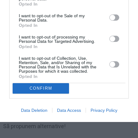
putea să însemne resurecţia comuniştilor. Dar vina
Opted In
nu e a lui Filat. E a vânătorilor de mistreţi, poate.
I want to opt-out of the Sale of my
Personal Data.
Opted In
Am văzut că după înlăturarea lui Plahotniuc nu erau
semne de criză de guvern. Deci, căderea guvernului
I want to opt-out of processing my
Personal Data for Targeted Advertising.
nu a fost decât răzbunarea Păpuşarului, moftul
Opted In
acestuia, şi dovedeşte cât de încurcată în socotele
I want to opt-out of Collection, Use,
Retention, Sale, and/or Sharing of my
este politica de la Chişinău. Pare că Lupu şi Ghimpu
Personal Data that Is Unrelated with the
Purposes for which it was collected.
au devenit pionii lui Plahotniuc. Pare că Filat este şi el
Opted In
compromis, iar un nou acord dintre cei trei corifei şi al
CONFIRM
patrulea din umbră, după cum afirmă şi Sergiu
Mocanu, ar semăna mai mult a conspiraţie criminală
contra statului.
Data Deletion
Data Access
Privacy Policy
Să
propunem
alternative!