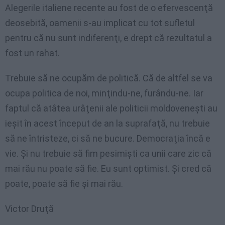
Alegerile italiene recente au fost de o efervescenţă
deosebită, oamenii s-au implicat cu tot sufletul
pentru că nu sunt indiferenţi, e drept că rezultatul a
fost un rahat.
Trebuie să ne ocupăm de politică. Că de altfel se va
ocupa politica de noi, minţindu-ne, furându-ne. Iar
faptul că atâtea urâţenii ale politicii moldoveneşti au
ieşit în acest început de an la suprafaţă, nu trebuie
să ne întristeze, ci să ne bucure. Democraţia încă e
vie. Şi nu trebuie să fim pesimişti ca unii care zic că
mai rău nu poate să fie. Eu sunt optimist. Şi cred că
poate, poate să fie şi mai rău.
Victor Druţă