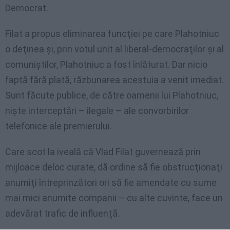
Democrat.
Filat a propus eliminarea funcţiei pe care Plahotniuc
o deţinea şi, prin votul unit al liberal-democraţilor şi al
comuniştilor, Plahotniuc a fost înlăturat. Dar nicio
faptă fără plată, răzbunarea acestuia a venit imediat.
Sunt făcute publice, de către oamenii lui Plahotniuc,
nişte interceptări – ilegale – ale convorbirilor
telefonice ale premierului.
Care scot la iveală că Vlad Filat guvernează prin
mijloace deloc curate, dă ordine să fie obstrucţionaţi
anumiţi întreprinzători ori să fie amendate cu sume
mai mici anumite companii – cu alte cuvinte, face un
adevărat trafic de influenţă.