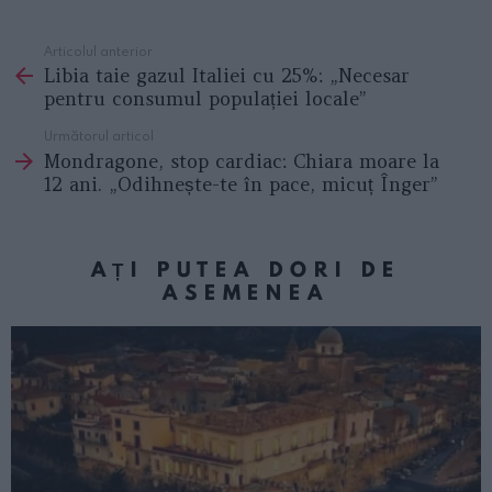
Articolul anterior
See
Libia taie gazul Italiei cu 25%: „Necesar
more
pentru consumul populației locale”
Următorul articol
Mondragone, stop cardiac: Chiara moare la
12 ani. „Odihnește-te în pace, micuț Înger”
AȚI PUTEA DORI DE
ASEMENEA