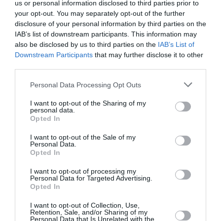
Modelul Venituri PF (persoane fizice) are termen de
us or personal information disclosed to third parties prior to
your opt-out. You may separately opt-out of the further
depunere 30 noiembrie și poate fi transmis cu cele
disclosure of your personal information by third parties on the
două modalități.
IAB’s list of downstream participants. This information may
also be disclosed by us to third parties on the
IAB’s List of
O prevedere specială este în schimb prevăzută
Downstream Participants
that may further disclose it to other
third parties.
pentru subiecții rezidenți în străinătate care, dacă nu
au posibilitatea de a transmite pe cale telematică,
Personal Data Processing Opt Outs
pot trimite cu scrisoare recomandată formularele de
I want to opt-out of the Sharing of my
personal data.
declarații corespunzătoare direct la Administrația
Opted In
Financiară.
I want to opt-out of the Sale of my
Personal Data.
Transfer de bani Ria
Opted In
I want to opt-out of processing my
Ria Money Transfer este o companie specializată în
Personal Data for Targeted Advertising.
Opted In
transferuri internaționale de bani prezentă în peste
I want to opt-out of Collection, Use,
160 de țări din întreaga lume cu o rețea de
Retention, Sale, and/or Sharing of my
Personal Data that Is Unrelated with the