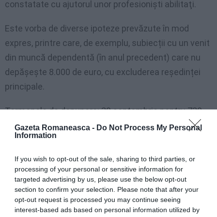
constatate cu ajutorul unor profesionişti abilitaţi.
Este vorba de diverse ipoteze prevăzute în mod
expres, printre care, de exemplu, subiecții cu un venit
din muncă dependentă (în anul precedent) care nu
depășește 8.000 de euro, cu excluderea reședinței
principale.
Termenele de depunere: 30 septembrie pentru 730,
Venituri PF până în 30 noiembrie
Gazeta Romaneasca -
Do Not Process My Personal
Information
Formularul 730 trebuie depus până la 30 septembrie,
If you wish to opt-out of the sale, sharing to third parties, or
cu asistența subiecților abilitați sau chiar personal
processing of your personal or sensitive information for
prin procedura online disponibilă pe site-ul
targeted advertising by us, please use the below opt-out
section to confirm your selection. Please note that after your
Administrației Financiare.
opt-out request is processed you may continue seeing
interest-based ads based on personal information utilized by