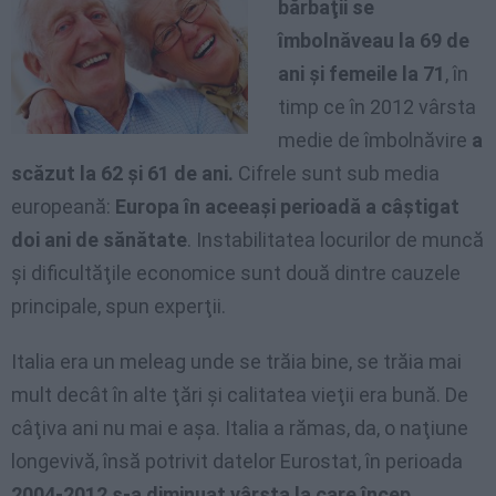
bărbaţii se
îmbolnăveau la 69 de
ani şi femeile la 71
, în
timp ce în 2012 vârsta
medie de îmbolnăvire
a
scăzut la 62 şi 61 de ani.
Cifrele sunt sub media
europeană:
Europa în aceeaşi perioadă a câştigat
doi ani de sănătate
. Instabilitatea locurilor de muncă
şi dificultăţile economice sunt două dintre cauzele
principale, spun experţii.
Italia era un meleag unde se trăia bine, se trăia mai
mult decât în alte ţări şi calitatea vieţii era bună. De
câţiva ani nu mai e aşa. Italia a rămas, da, o naţiune
longevivă, însă potrivit datelor Eurostat, în perioada
2004-2012 s-a diminuat vârsta la care încep