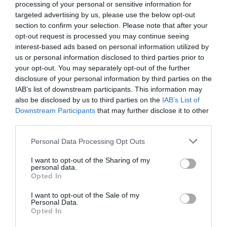
Spre comparaţie, datele din România stau mult mai
processing of your personal or sensitive information for
targeted advertising by us, please use the below opt-out
rău. Pentru vârsta de îmbolnăvire, primele date
section to confirm your selection. Please note that after your
disponibile sunt din 2007, şi de atunci a scăzut:
opt-out request is processed you may continue seeing
interest-based ads based on personal information utilized by
bărbaţi 60,6 (2007) – 57,7 (2012), femei 62,6 (2007)
us or personal information disclosed to third parties prior to
– 57,8 (2012)
. În privinţa duratei medii a vieţii,
your opt-out. You may separately opt-out of the further
disclosure of your personal information by third parties on the
România este mult în urma Italiei:
71,1 ani bărbaţi şi
IAB’s list of downstream participants. This information may
78,2 femei, date din 2012.
also be disclosed by us to third parties on the
IAB’s List of
Downstream Participants
that may further disclose it to other
third parties.
Articolul anterior
See
Personal Data Processing Opt Outs
Hilde, Magda şi Gherghina: Iată cum erau
more
nunțile de altă dată în Italia
I want to opt-out of the Sharing of my
personal data.
Următorul articol
Opted In
Torino, fluierături şi geamuri sparte:
„Vrem să votăm, e dreptul nostru!”
I want to opt-out of the Sale of my
Personal Data.
Opted In