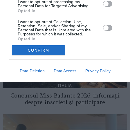
I want to opt-out of processing my
AȚI PUTEA DORI DE
Personal Data for Targeted Advertising.
ASEMENEA
Opted In
I want to opt-out of Collection, Use,
Retention, Sale, and/or Sharing of my
Personal Data that Is Unrelated with the
Purposes for which it was collected.
Opted In
CONFIRM
Data Deletion
Data Access
Privacy Policy
ITALIA
Concursul Miss Badante 2026: informații
despre înscrieri și participare