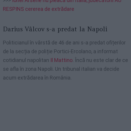
>>>
Ionel Arsene nu pleacă din Italia, judecătorii AU
RESPINS cererea de extrădare
Darius Vâlcov s-a predat la Napoli
Politicianul în vârstă de 46 de ani s-a predat ofițerilor
de la secția de poliție Portici-Ercolano, a informat
cotidianul napolitan
Il Mattino
. Încă nu este clar de ce
se afla în zona Napoli. Un tribunal italian va decide
acum extrădarea în România.