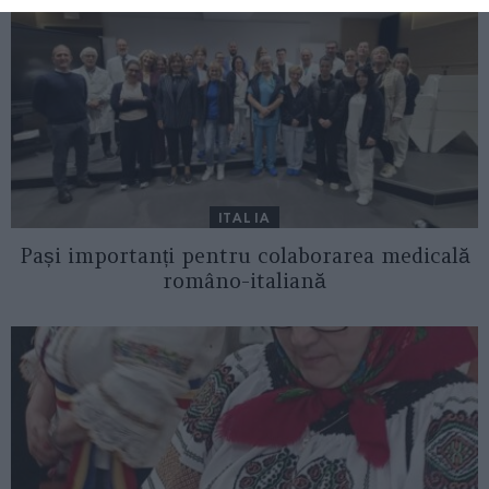
ITALIA
Pași importanți pentru colaborarea medicală
româno-italiană