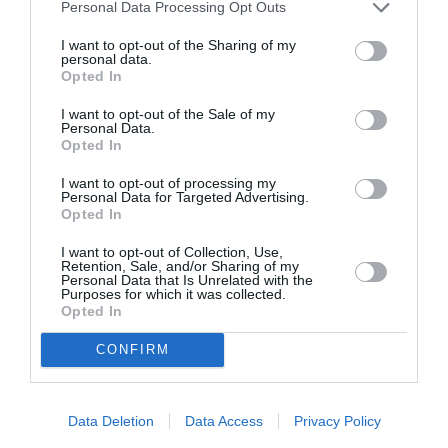
Personal Data Processing Opt Outs
extrădeze în România pe fosta şefă a DIICOT, Alina
I want to opt-out of the Sharing of my
Bica. ”Nu a fost admisă extrădarea”
personal data.
Opted In
STIRI ITALIA
I want to opt-out of the Sale of my
Personal Data.
Articolul anterior
Opted In
See
Restaurant în centrul Romei, un chelner și-
more
I want to opt-out of processing my
a violat colega de serviciu pentru a câștiga
Personal Data for Targeted Advertising.
un pariu: 5 ani de închisoare
Opted In
Următorul articol
I want to opt-out of Collection, Use,
Români prinși la furat în zonele inundate
Retention, Sale, and/or Sharing of my
Personal Data that Is Unrelated with the
din Italia: „Șacalii inundației”
Purposes for which it was collected.
Opted In
CONFIRM
AȚI PUTEA DORI DE
ASEMENEA
Data Deletion
Data Access
Privacy Policy