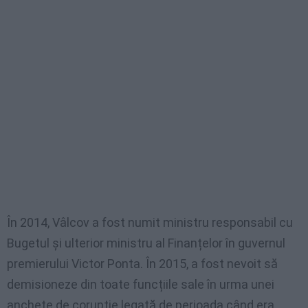
În 2014, Vâlcov a fost numit ministru responsabil cu
Bugetul și ulterior ministru al Finanțelor în guvernul
premierului Victor Ponta. În 2015, a fost nevoit să
demisioneze din toate funcțiile sale în urma unei
anchete de corupție legată de perioada când era