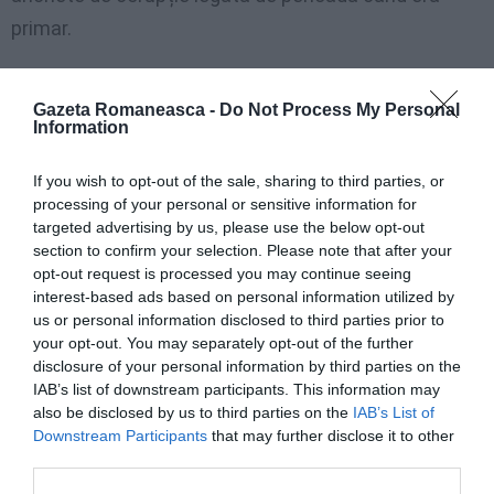
primar.
Condamnat pentru luare de mită
Gazeta Romaneasca -
Do Not Process My Personal
Information
Vâlcov a fost condamnat pentru luare de mită: în
If you wish to opt-out of the sale, sharing to third parties, or
perioada în care a fost primar al Slatinei, se spune că
processing of your personal or sensitive information for
ar fi influențat licitațiile publice în favoarea unui
targeted advertising by us, please use the below opt-out
section to confirm your selection. Please note that after your
antreprenor, de la care a primit 20 la sută din valoarea
opt-out request is processed you may continue seeing
contractului – în jur de două milioane de euro – ca
interest-based ads based on personal information utilized by
mită în schimb. Cercetările ulterioare au mai scos la
us or personal information disclosed to third parties prior to
your opt-out. You may separately opt-out of the further
iveală că se spune că ar fi ascuns bunuri dobândite
disclosure of your personal information by third parties on the
ilegal – bani, trei kilograme de aur și tablouri, inclusiv
IAB’s list of downstream participants. This information may
also be disclosed by us to third parties on the
IAB’s List of
lucrări cu semnătura Renoir sau Cocteau – în seiful
Downstream Participants
that may further disclose it to other
unui prieten.
third parties.
>>>
Instanţa Curţii de Apel din Bari a refuzat să o