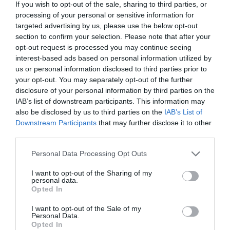
If you wish to opt-out of the sale, sharing to third parties, or
fără curent și trafic infernal
processing of your personal or sensitive information for
targeted advertising by us, please use the below opt-out
section to confirm your selection. Please note that after your
Corpul a fost aruncat în mare
opt-out request is processed you may continue seeing
interest-based ads based on personal information utilized by
Băiatul, potrivit anchetei, era încă în viață duminică
us or personal information disclosed to third parties prior to
după-amiază: acest lucru este atestat de imaginile
your opt-out. You may separately opt-out of the further
disclosure of your personal information by third parties on the
unei camere de supraveghere plasate în apropierea
IAB’s list of downstream participants. This information may
locului unde dormea de obicei. Prin urmare, este
also be disclosed by us to third parties on the
IAB’s List of
Downstream Participants
that may further disclose it to other
posibil ca el să fi fost ucis în noaptea de duminică
third parties.
spre luni, iar corpul său să fi fost aruncat imediat în
Personal Data Processing Opt Outs
mare. Potrivit medicului legist care a analizat
rămășițele, este posibil ca trupul să fi fost mutilat în
I want to opt-out of the Sharing of my
personal data.
mod deliberat cu o lamă sau cu elicea unei bărci.
Opted In
I want to opt-out of the Sale of my
Mahmoud era un oaspete într-o comunitate pentru
Personal Data.
Opted In
minori neînsoțiți. El nu avea cazier judiciar, doar