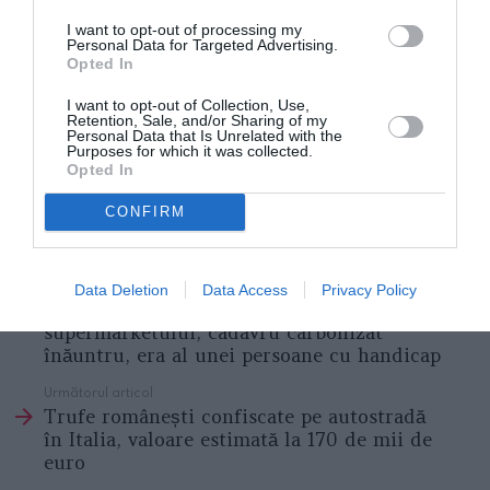
câteva rapoarte de bătăi cu colegii. În ultimele luni
I want to opt-out of processing my
Personal Data for Targeted Advertising.
fusese îngrijit de o cooperativă locală și nu este clar
Opted In
cum a ajuns din Genova în regiunea Tigullio, unde a
I want to opt-out of Collection, Use,
Retention, Sale, and/or Sharing of my
ieșit la suprafață cadavrul.
Personal Data that Is Unrelated with the
Purposes for which it was collected.
Opted In
sursa:
Corriere.it
CONFIRM
STIRI ITALIA
Articolul anterior
See
Data Deletion
Data Access
Privacy Policy
Bari, mașina electrică ia foc în parcarea
more
supermarketului, cadavru carbonizat
înăuntru, era al unei persoane cu handicap
Următorul articol
Trufe românești confiscate pe autostradă
în Italia, valoare estimată la 170 de mii de
euro