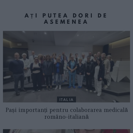
AȚI PUTEA DORI DE
ASEMENEA
ITALIA
Pași importanți pentru colaborarea medicală
româno-italiană