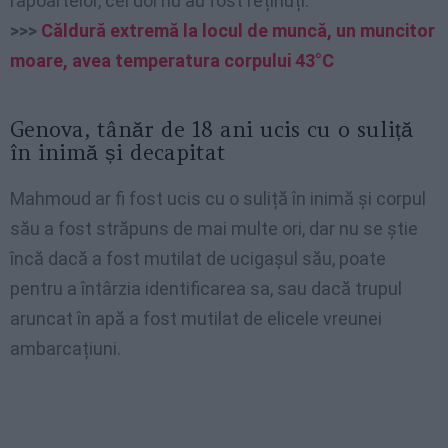
rapoartelor, cei doi nu au fost reținuți.
>>>
Căldură extremă la locul de muncă, un muncitor
moare, avea temperatura corpului 43°C
Genova, tânăr de 18 ani ucis cu o suliță
în inimă și decapitat
Mahmoud ar fi fost ucis cu o suliță în inimă și corpul
său a fost străpuns de mai multe ori, dar nu se știe
încă dacă a fost mutilat de ucigașul său, poate
pentru a întârzia identificarea sa, sau dacă trupul
aruncat în apă a fost mutilat de elicele vreunei
ambarcațiuni.