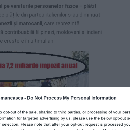
l pe veniturile persoanelor fizice – plătit
 ce plățile din partea italienilor s-au diminuat
anezii și marocanii
, care reprezintă
contribuabilii filipinezi, moldoveni și indieni
e creștere în ultimul an.
omaneasca -
Do Not Process My Personal Information
to opt-out of the sale, sharing to third parties, or processing of your per
formation for targeted advertising by us, please use the below opt-out s
r selection. Please note that after your opt-out request is processed y