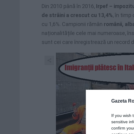
Din 2010 până în 2016,
Irpef – impozitu
de străini a crescut cu 13,4%
, în timp
cu 1,6%. Campionii rămân
românii, alb
naționalitățile cele mai numeroase, însă 
sunt cei care înregistrează un record d
Gazeta R
If you wish 
sensitive in
confirm you