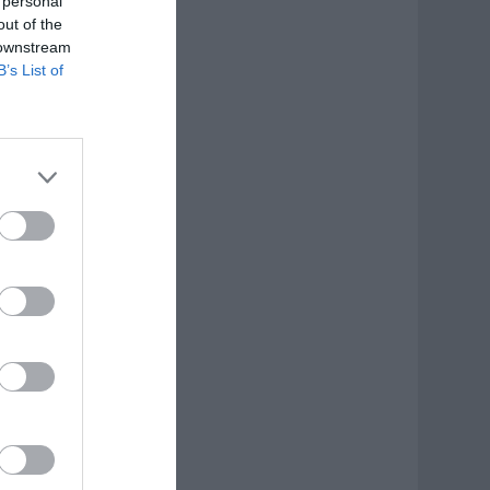
 personal
out of the
 downstream
B’s List of