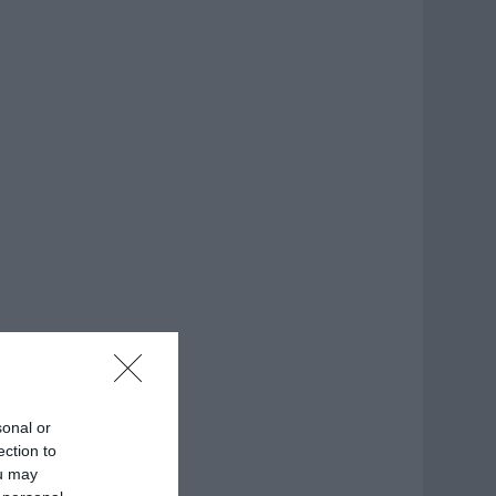
sonal or
ection to
ou may