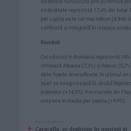
localitate cunoscută prin puternica pre
străinătate reprezintă 17,4% din total.
per capita este cel mai ridicat (4.940 
calificată și integrată în rețeaua produ
Românii
Cei născuți în România reprezintă 18% d
Urmează Albania (7,3%) și Maroc (5,2%).
date foarte diversificate: în ultimul an
Irpef se înregistrează în rândul filipine
indienilor (+14,9%). Persoanele din Fili
creștere în media per capita (+9,9%).
Articolul anterior
See
Caracalla, se deghizau în nuntași și
more