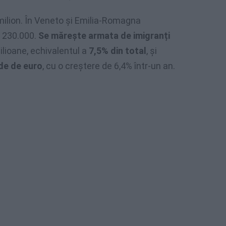
ilion. În Veneto și Emilia-Romagna
e 230.000.
Se mărește armata de imigranți
milioane, echivalentul a
7,5% din total
, și
rde de euro
, cu o creștere de 6,4% într-un an.