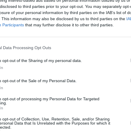
eing interest-based ads based on personal information utilized by us or
disclosed to third parties prior to your opt-out. You may separately opt-
losure of your personal information by third parties on the IAB’s list of
. This information may also be disclosed by us to third parties on the
IA
Participants
that may further disclose it to other third parties.
l Data Processing Opt Outs
ă prima diferență între contribuabilii italieni
o opt-out of the Sharing of my personal data.
ândul născuților în străinătate, peste 50% au
In
o. În rândul născuților în Italia această
o opt-out of the Sale of my Personal Data.
de 30%. În schimb, mai puțin de 2% dintre
In
 de peste 50.000 de euro, în timp ce printre
ă depășește 5%.
to opt-out of processing my Personal Data for Targeted
ing.
In
o opt-out of Collection, Use, Retention, Sale, and/or Sharing
ersonal Data that Is Unrelated with the Purposes for which it
lected.
ăscuți în străinătate care au plătit impozitul