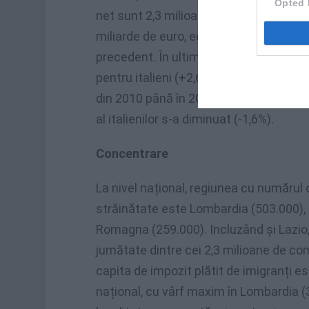
Opted 
net sunt 2,3 milioane, echivalentul a 7,5%
miliarde de euro, echivalentul a 4,6% di
precedent. În ultimul an s-ar începe 
pentru italieni (+2,6% plăți Irpef) dar 
din 2010 până în 2016 Irpef-ul plătit de
al italienilor s-a diminuat (-1,6%).
Concentrare
La nivel național, regiunea cu numărul 
străinătate este Lombardia (503.000),
Romagna (259.000). Incluzând și Lazio,
jumătate dintre cei 2,3 milioane de contr
capita de impozit plătit de imigranți es
național, cu vârf maxim în Lombardia (3