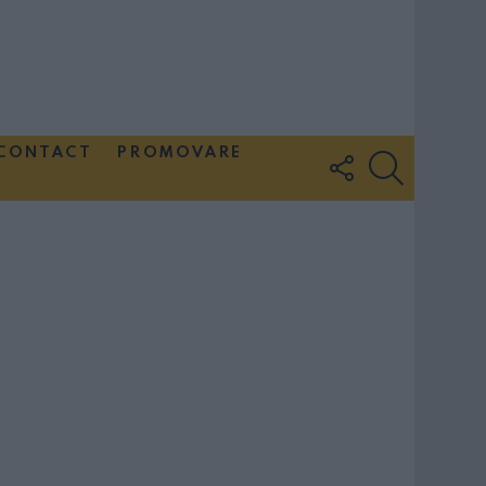
CONTACT
PROMOVARE
FOLLOW
SEARCH
US
Couple Photoshoot Paris