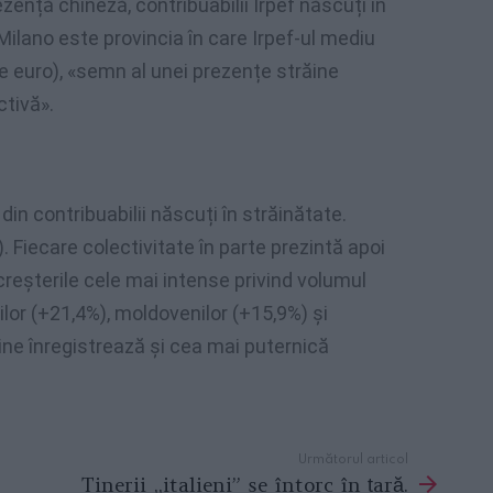
zență chineză, contribuabilii Irpef născuți în
 Milano este provincia în care Irpef-ul mediu
de euro), «semn al unei prezențe străine
ctivă».
in contribuabilii născuți în străinătate.
 Fiecare colectivitate în parte prezintă apoi
 creșterile cele mai intense privind volumul
zilor (+21,4%), moldovenilor (+15,9%) și
pine înregistrează și cea mai puternică
Următorul articol
Tinerii „italieni” se întorc în țară.