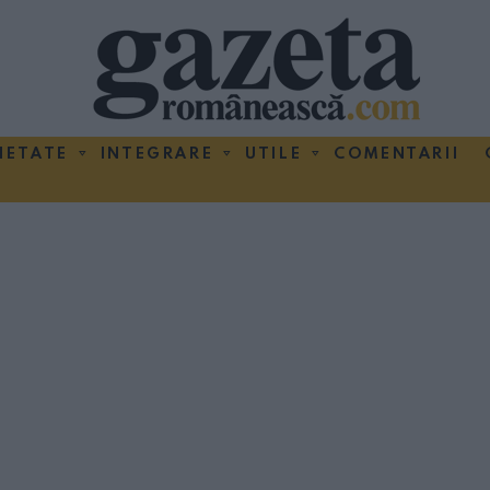
IETATE
INTEGRARE
UTILE
COMENTARII