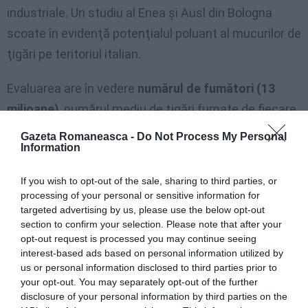
industriale. Un studiu al Enea şi Ausl din Bologna
scoate în evidenţă potenţialul poluant al mucurilor de
ţigări pe teritoriul italian.
Evaluarea are în vedere
numărul de fumători (13
milioane)
, numărul mediu de ţigări fumate de fiecare
(15 ţigări pe zi), cantităţile câtorva agenţi chimici
Gazeta Romaneasca -
Do Not Process My Personal
Information
prezenţi în orice muc şi numărul total de mucuri de
ţigări care ajung în mediu annual (72 de miliarde de
If you wish to opt-out of the sale, sharing to third parties, or
mucuri/an). Înaintea acestui amendament conţinut
processing of your personal or sensitive information for
targeted advertising by us, please use the below opt-out
în Legea Stabilităţii, în Italia nu existau norme pentru
section to confirm your selection. Please note that after your
combaterea problemei create de mucurile de ţigări.
opt-out request is processed you may continue seeing
interest-based ads based on personal information utilized by
Colectarea şi eliminarea acestui deşeu toxic era
us or personal information disclosed to third parties prior to
your opt-out. You may separately opt-out of the further
încredinţat numai bunăvoinţei administraţiilor locale.
disclosure of your personal information by third parties on the