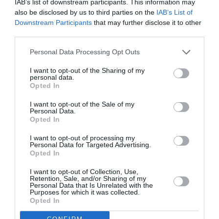
Însă există multe municipalităţi care aplică amenzi
IAB’s list of downstream participants. This information may
also be disclosed by us to third parties on the
IAB’s List of
celor care aruncă mucuri de ţigări pe jos, cum este
Downstream Participants
that may further disclose it to other
de exemplu
Pollica, mică localitate din Cilento,
third parties.
unde amenda ajunge la 1.000 de euro
. La Trento
Personal Data Processing Opt Outs
sancţiunea este de 500 de euro şi nu se aplică numai
I want to opt-out of the Sharing of my
pentru mucuri ci şi pentru aruncarea pe jos a oricărui
personal data.
Opted In
deşeu. La Firenze amenda este de 150 de euro, la
Parma se plătesc 300 de euro, dacă eşti prins în
I want to opt-out of the Sale of my
Personal Data.
flagrant delict. La Milano 450, la Lucca de la 30 la 150
Opted In
euro, la Ferrara 100.
I want to opt-out of processing my
Personal Data for Targeted Advertising.
Opted In
Articolul anterior
See
I want to opt-out of Collection, Use,
Cea mai mare trufă (tartufo) din lume,
more
Retention, Sale, and/or Sharing of my
Personal Data that Is Unrelated with the
descoperită în Italia
Purposes for which it was collected.
Opted In
Următorul articol
Dosarul „Diaspora”, Victor Ponta: „Dacă