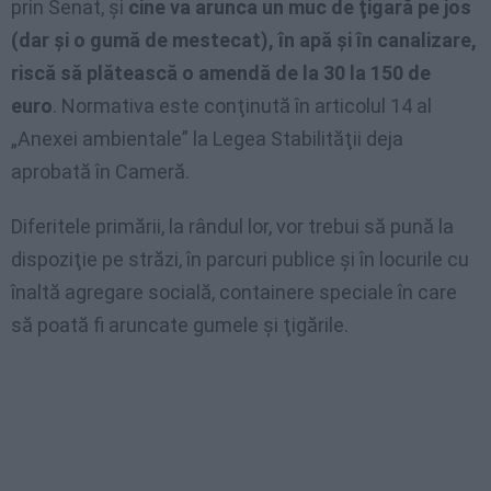
prin Senat, şi
cine va arunca un muc de ţigară pe jos
(dar şi o gumă de mestecat), în apă şi în canalizare,
riscă să plătească o amendă de la 30 la 150 de
euro
. Normativa este conţinută în articolul 14 al
„Anexei ambientale” la Legea Stabilităţii deja
aprobată în Cameră.
Diferitele primării, la rândul lor, vor trebui să pună la
dispoziţie pe străzi, în parcuri publice şi în locurile cu
înaltă agregare socială, containere speciale în care
să poată fi aruncate gumele şi ţigările.