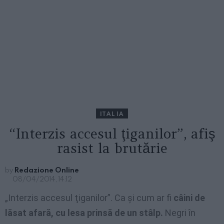
ITALIA
“Interzis accesul ţiganilor”, afiş
rasist la brutărie
by
Redazione Online
08/04/2014, 14:12
„Interzis accesul ţiganilor”. Ca şi cum ar fi
câini de
lăsat afară, cu lesa prinsă de un stâlp.
Negri în