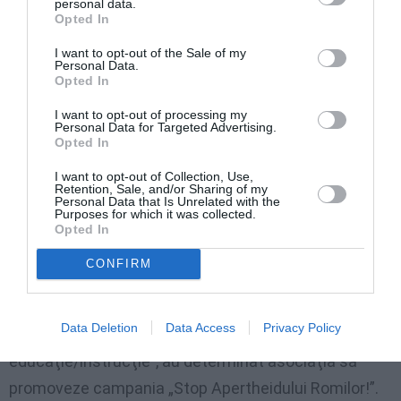
personal data.
Opted In
şi duc o viaţă cu o aparentă normalitate, dacă se
poate numi astfel o existenţă în care deseori este
I want to opt-out of the Sale of my
Personal Data.
necesar, dincolo de propriul statut juridic, să-ţi
Opted In
ascunzi cultura de origine pentru a-ţi fi garantate
I want to opt-out of processing my
drepturile fundamentale”.
Personal Data for Targeted Advertising.
Opted In
„Taberele de romi” sunt „spaţii în care a fost
I want to opt-out of Collection, Use,
Retention, Sale, and/or Sharing of my
instituţionalizată discriminarea”, se mai spune în
Personal Data that Is Unrelated with the
Purposes for which it was collected.
scrisoare. „Segregarea pe bază etnică, nenumăratele
Opted In
acţiuni de evacuare care nu
respectă garanţiile
CONFIRM
procedurale prevăzute de convenţiile
internaţionale
, discriminările împotriva copiilor romi
Data Deletion
Data Access
Privacy Policy
şi sinti la accesul la servicii socio-sanitare sau la
educaţie/instrucţie”, au determinat asociaţia să
promoveze campania „Stop Apertheidului Romilor!”.