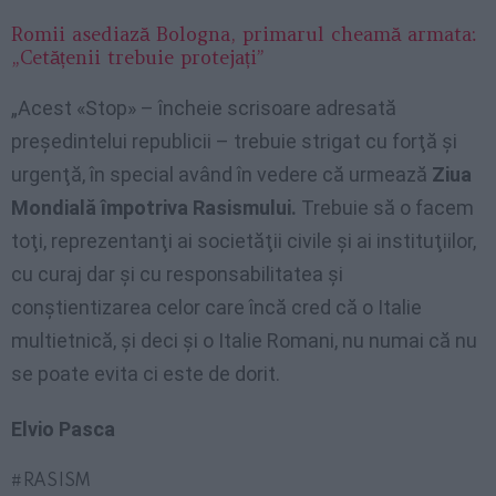
Romii asediază Bologna, primarul cheamă armata:
„Cetățenii trebuie protejați”
„Acest «Stop» – încheie scrisoare adresată
preşedintelui republicii – trebuie strigat cu forţă şi
urgenţă, în special având în vedere că urmează
Ziua
Mondială împotriva Rasismului.
Trebuie să o facem
toţi, reprezentanţi ai societăţii civile şi ai instituţiilor,
cu curaj dar şi cu responsabilitatea şi
conştientizarea celor care încă cred că o Italie
multietnică, şi deci şi o Italie Romani, nu numai că nu
se poate evita ci este de dorit.
Elvio Pasca
RASISM