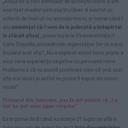
„Afişul ne-a fost semnalat de activiştii noştri şi am
avertizat imediat patronul brutăriei. A existat un
schimb de mail-uri cu avocaţii noştri, şi numai când l-
am
ameninţat că-l vom da în judecată a îndepărtat
în sfârşit afişul
„, povesteşte la Stranieriinitalia.it
Carlo Stasolla, preşedintele organizaţiei. De ce a pus
brutarul acel afiş? „Nu a explicat acest lucru, poate a
avut ceva experienţe negative cu persoane rome.
Problema e că nu există justificare care să ţină, acel
afiş era rasist şi astfel nu putea fi expus din niciun
motiv”.
Primarul din Sanremo, pus la zid pentru că „i-a
dat un şut unui ţigan cerşetor”
Este prima dată când Asociaţia 21 luglio se află în
faţa unui caz de acest tip, însă
lista discriminărilor