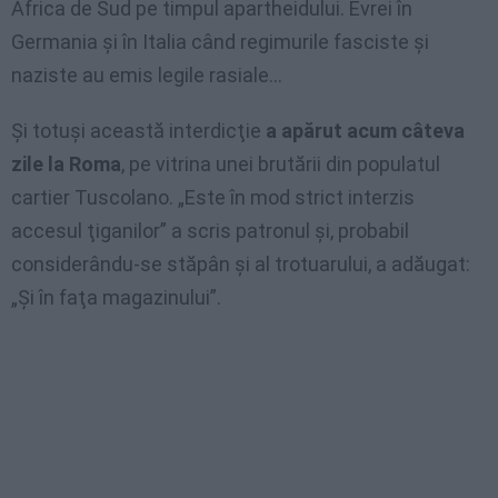
Africa de Sud pe timpul apartheidului. Evrei în
Germania şi în Italia când regimurile fasciste şi
naziste au emis legile rasiale…
Şi totuşi această interdicţie
a apărut acum câteva
zile la Roma
, pe vitrina unei brutării din populatul
cartier Tuscolano. „Este în mod strict interzis
accesul ţiganilor” a scris patronul şi, probabil
considerându-se stăpân şi al trotuarului, a adăugat:
„Şi în faţa magazinului”.