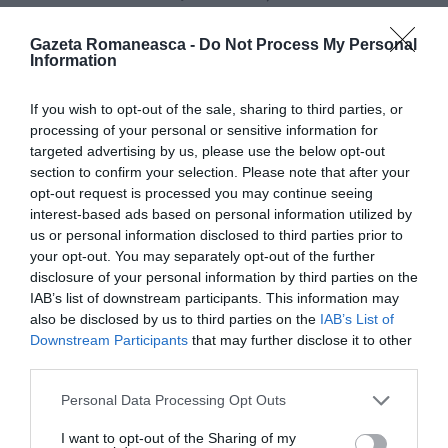
consecinţa politicilor discriminatorii şi de segregare
Gazeta Romaneasca -
Do Not Process My Personal
pe care instituţiile italiene le pun în aplicare în
Information
privinţa acestor comunităţi, în ciuda repetatelor
apeluri ale autorităţilor europene.
If you wish to opt-out of the sale, sharing to third parties, or
processing of your personal or sensitive information for
targeted advertising by us, please use the below opt-out
“Au umplut Europa”
section to confirm your selection. Please note that after your
opt-out request is processed you may continue seeing
„Poporul rom şi sinti reprezintă în Italia
minoritatea
interest-based ads based on personal information utilized by
cea mai discriminată şi cea mai puţin protejată
din
us or personal information disclosed to third parties prior to
your opt-out. You may separately opt-out of the further
cauza unor procese sociale perverse care riscă să
disclosure of your personal information by third parties on the
arunce oraşele noastre într-o spirală de ură
IAB’s list of downstream participants. This information may
also be disclosed by us to third parties on the
IAB’s List of
necontrolată şi uneori în mod voit subevaluată”,
Downstream Participants
that may further disclose it to other
denunţă Asociaţia 21 luglio. „Patruzeci de mii de romi
third parties.
trăiesc în Italia în condiţii de sărăcie extremă şi de
Personal Data Processing Opt Outs
segregare spaţială şi socială. Circa
140.000 de romi
I want to opt-out of the Sharing of my
şi sinti trăiesc în schimb în locuinţe convenţionale