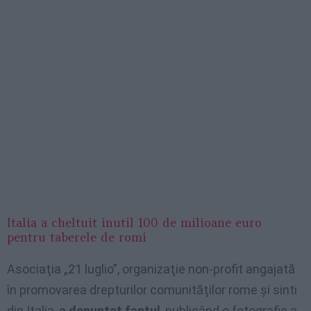
Italia a cheltuit inutil 100 de milioane euro
pentru taberele de romi
Asociaţia „21 luglio”, organizaţie non-profit angajată
în promovarea drepturilor comunităţilor rome şi sinti
din Italia,
a denunţat faptul
, publicând o fotografie a