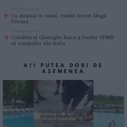
Articolul anterior
See
Cu maşina în canal, român înecat lângă
more
Ferrara
Următorul articol
Consilierul Gheorghe Raica a fondat UDMR-
ul românilor din Italia
AȚI PUTEA DORI DE
ASEMENEA