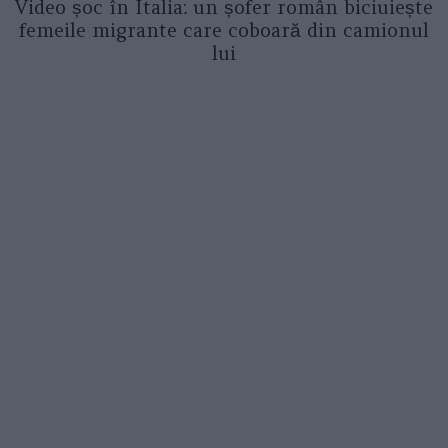
Video șoc în Italia: un șofer român biciuiește
femeile migrante care coboară din camionul
lui