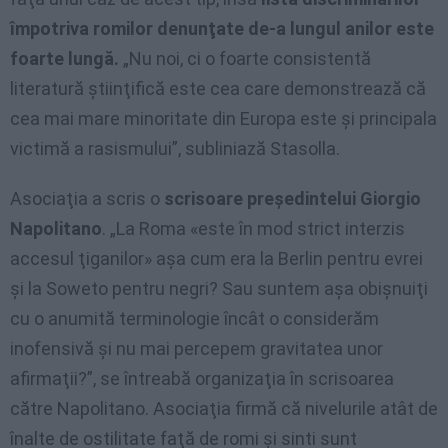
împotriva romilor denunţate de-a lungul anilor este
foarte lungă.
„Nu noi, ci o foarte consistentă
literatură ştiinţifică este cea care demonstrează că
cea mai mare minoritate din Europa este şi principala
victimă a rasismului”, subliniază Stasolla.
Asociaţia a scris o
scrisoare preşedintelui Giorgio
Napolitano
. „La Roma «este în mod strict interzis
accesul ţiganilor» aşa cum era la Berlin pentru evrei
şi la Soweto pentru negri? Sau suntem aşa obişnuiţi
cu o anumită terminologie încât o considerăm
inofensivă şi nu mai percepem gravitatea unor
afirmaţii?”, se întreabă organizaţia în scrisoarea
către Napolitano. Asociaţia firmă că nivelurile atât de
înalte de ostilitate faţă de romi şi sinti sunt