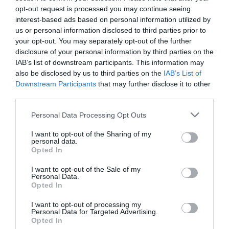
persoane în vârstă de 67 de ani sau peste și alți
opt-out request is processed you may continue seeing
membri ai familiei toți aflați în condiții de handicap
interest-based ads based on personal information utilized by
us or personal information disclosed to third parties prior to
grav sau neautosuficiență, pragul de venit al familiei
your opt-out. You may separately opt-out of the further
se stabilește la
7.560 euro pe an
, înmulțit cu
disclosure of your personal information by third parties on the
IAB’s list of downstream participants. This information may
parametrul corespunzător al scara echivalenței Adi.
also be disclosed by us to third parties on the
IAB’s List of
Downstream Participants
that may further disclose it to other
third parties.
Alocația de includere pentru cine are
locuință
Personal Data Processing Opt Outs
I want to opt-out of the Sharing of my
Pentru a primi indemnizația,
bunurile imobiliare
personal data.
Opted In
trebuie să aibă o valoare de cel mult 30.000 de euro
în scopuri IMU
. Această sumă va fi calculată prin
I want to opt-out of the Sale of my
Personal Data.
deducerea valorii, în scopul IMU, a locuinței din totalul
Opted In
activelor imobiliare.
I want to opt-out of processing my
Personal Data for Targeted Advertising.
Opted In
Suma maximă deductibilă pentru locuință
este egală