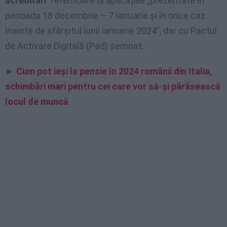
acreditări
” referitoare la aplicațiile „prezentate în
perioada 18 decembrie – 7 ianuarie și în orice caz
înainte de sfârșitul lunii ianuarie 2024”, dar cu Pactul
de Activare Digitală (Pad) semnat.
►
Cum pot ieși la pensie în 2024 românii din Italia,
schimbări mari pentru cei care vor să-și părăsească
locul de muncă