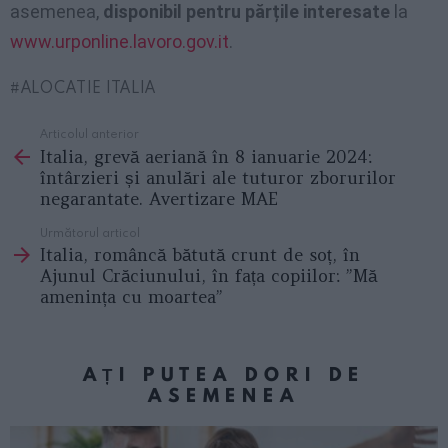
asemenea,
disponibil pentru părțile interesate
la
www.urponline.lavoro.gov.it
.
ALOCATIE ITALIA
Articolul anterior
See
Italia, grevă aeriană în 8 ianuarie 2024:
more
întârzieri și anulări ale tuturor zborurilor
negarantate. Avertizare MAE
Următorul articol
Italia, româncă bătută crunt de soț, în
Ajunul Crăciunului, în fața copiilor: ”Mă
amenința cu moartea”
AȚI PUTEA DORI DE
ASEMENEA