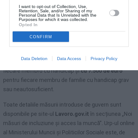
cu 150.000 mii euro
. Valoarea bunurilor mobile
nu
I want to opt-out of Collection, Use,
Retention, Sale, and/or Sharing of my
trebuie să depășească 6.000 euro
, majorată cu
Personal Data that Is Unrelated with the
Purposes for which it was collected.
2.000 euro pentru fiecare membru al unității familiale
Opted In
care urmează primului, până la
maximum 10.000
CONFIRM
euro
, majorată cu încă 1.000 euro pentru fiecare
minor care urmează celui de-al doilea. Aceste limite
Data Deletion
Data Access
Privacy Policy
sunt majorate în continuare cu
5.000 de euro
pentru
fiecare membru cu handicap și
cu 7.500 de euro
pentru fiecare membru de familie cu handicap grav
sau neautosuficient.
Toate detaliile măsurii introduse de guvern sunt
disponibile pe site-ul
Lavoro.gov.it
în secțiunea „Noi
măsuri de incluziune și acces la muncă”. Urp-ul online
al Ministerului Muncii și Politicilor Sociale este, de