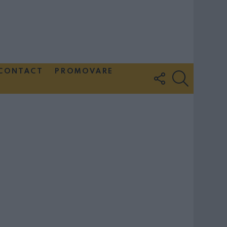
CONTACT
PROMOVARE
FOLLOW
SEARCH
US
Couple Photoshoot Paris