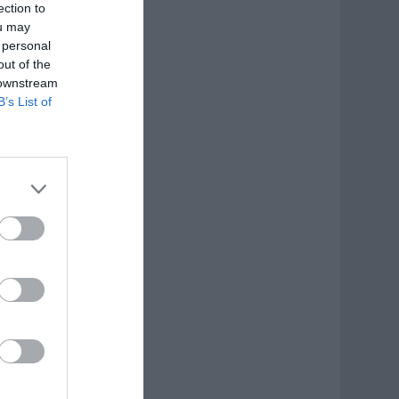
ection to
ou may
 personal
out of the
 downstream
B’s List of