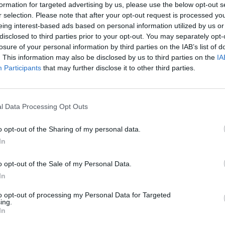
formation for targeted advertising by us, please use the below opt-out s
m cumpărat o casă cu un euro în Sicilia”
r selection. Please note that after your opt-out request is processed y
eing interest-based ads based on personal information utilized by us or
disclosed to third parties prior to your opt-out. You may separately opt-
orfetar pentru bogaţi
losure of your personal information by third parties on the IAB’s list of
. This information may also be disclosed by us to third parties on the
IA
Participants
that may further disclose it to other third parties.
orgetti, le-a spus jurnaliştilor că Italia nu
ze între ele pentru a oferi “favoruri fiscale”
i ar putea avea, de asemenea, o contribuţie
l Data Processing Opt Outs
e ale Italiei, în condiţiile în care premierul
o opt-out of the Sharing of my personal data.
 buget pe 2025, menit să reducă deficitul
In
o opt-out of the Sale of my Personal Data.
In
to opt-out of processing my Personal Data for Targeted
ing.
In