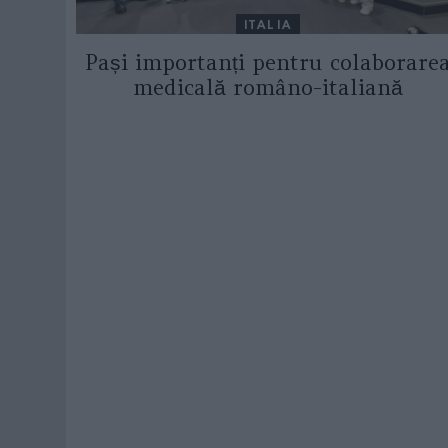
ITALIA
Pași importanți pentru colaborare
medicală româno-italiană