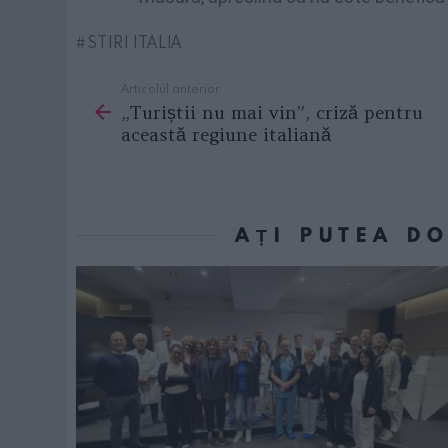
STIRI ITALIA
Articolul anterior
See
„Turiștii nu mai vin”, criză pentru
more
această regiune italiană
AȚI PUTEA D