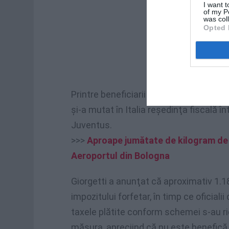
I want t
of my P
was col
Opted 
Printre beneficiarii schemei s-a aflat 
şi-a mutat în Italia reşedinţa fiscală î
Juventus.
>>>
Aproape jumătate de kilogram de 
Aeroportul din Bologna
Giorgetti a anunţat că aproximativ 1.18
impozitului forfetar, în timp ce oficiali
taxele plătite conform schemei s-au rid
măsura, apreciind că nu este benefică 