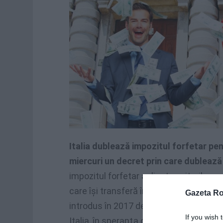
Italia dublează impozitul forfetar pe
miercuri un decret prin care dublează
impozitul forfetar aplicat veniturilor 
care îşi transferă în Italia reşedinţa f
Gazeta R
introdus în 2017 de Guvernul de centru
If you wish 
Italia, în speranţa că economia va ave