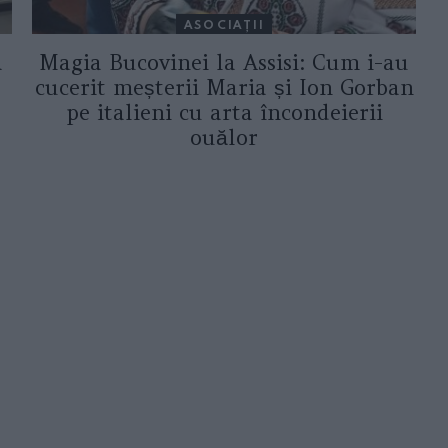
ASOCIAŢII
a
Magia Bucovinei la Assisi: Cum i-au
cucerit meșterii Maria și Ion Gorban
pe italieni cu arta încondeierii
ouălor