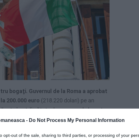
ntru bogaţi. Guvernul de la Roma a aprobat
 la 200.000 euro
(218.220 dolari) pe an
realizate în străinătate de persoanele bogate
iscală, transmite Reuters. Stimulentul,
omaneasca -
Do Not Process My Personal Information
-stânga, era menit să atragă bogaţii spre
to opt-out of the sale, sharing to third parties, or processing of your per
a de câştigat.