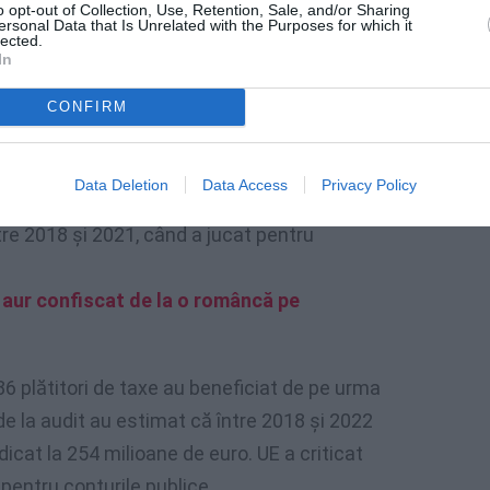
o opt-out of Collection, Use, Retention, Sale, and/or Sharing
ersonal Data that Is Unrelated with the Purposes for which it
lected.
In
CONFIRM
Data Deletion
Data Access
Privacy Policy
fotbalistul portughez Cristiano Ronaldo, care
ntre 2018 şi 2021, când a jucat pentru
aur confiscat de la o româncă pe
6 plătitori de taxe au beneficiat de pe urma
i de la audit au estimat că între 2018 şi 2022
icat la 254 milioane de euro. UE a criticat
pentru conturile publice.