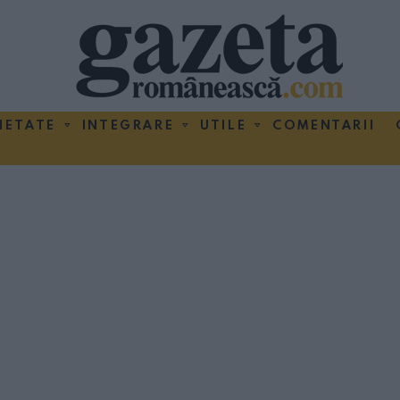
IETATE
INTEGRARE
UTILE
COMENTARII