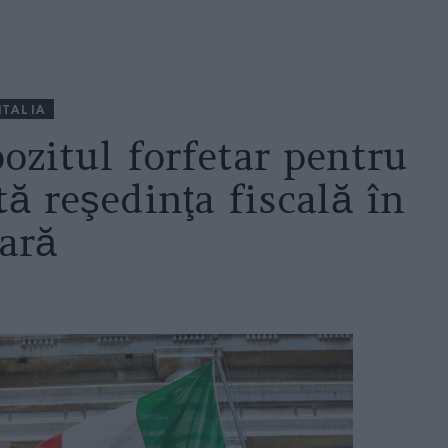
ITALIA
ozitul forfetar pentru
tă reşedinţa fiscală în
ţară