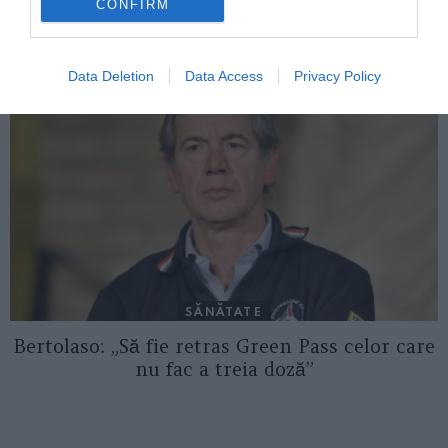
CONFIRM
Descoperirea incredibilă a revistei Frontiers
in Virology
Data Deletion
Data Access
Privacy Policy
SĂNĂTATE
Bertolaso: „Să fie retras Green Pass celor care
nu fac a treia doză”