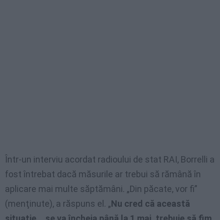
Într-un interviu acordat radioului de stat RAI, Borrelli a
fost întrebat dacă măsurile ar trebui să rămână în
aplicare mai multe săptămâni. „Din păcate, vor fi”
(menţinute), a răspuns el. „
Nu cred că această
situaţie… se va încheia până la 1 mai, trebuie să fim