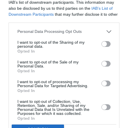
Iohannis, apel către românii din diaspora:
IAB’s list of downstream participants. This information may
”Dragii mei, nu veniţi anul acesta acasă de
also be disclosed by us to third parties on the
IAB’s List of
sărbători!” VIDEO
Downstream Participants
that may further disclose it to other
third parties.
Personal Data Processing Opt Outs
AȚI PUTEA DORI DE
ASEMENEA
I want to opt-out of the Sharing of my
personal data.
Opted In
I want to opt-out of the Sale of my
Personal Data.
Opted In
I want to opt-out of processing my
Personal Data for Targeted Advertising.
Opted In
I want to opt-out of Collection, Use,
Retention, Sale, and/or Sharing of my
Personal Data that Is Unrelated with the
Purposes for which it was collected.
SĂNĂTATE
Opted In
„Patentat cu trei ani înainte de pandemie”.