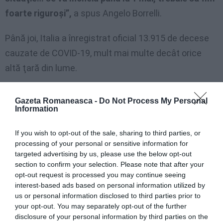
foarte riguroşi”,
a spus Angelo Borrelli.
Până joi, Italia a înregistrat oficial 13.915 de decese
cauzate de COVID-19, mult mai multe decât orice
altă ţară din lume.
https://ziarulromanesc.at/romani-in-strainatate-217-
Gazeta Romaneasca -
Do Not Process My Personal
confirmati-pozitiv-25-morti-zero-cazuri-in-austria/
Information
CORONAVIRUS DIASPORA
CORONAVIRUS ITALIA
If you wish to opt-out of the sale, sharing to third parties, or
processing of your personal or sensitive information for
Articolul anterior
targeted advertising by us, please use the below opt-out
See
Medic italian în România, în prima linie în
more
section to confirm your selection. Please note that after your
combaterea epidemiei: ”Eu am făcut un
opt-out request is processed you may continue seeing
jurământ și este valabil în orice situație, în
interest-based ads based on personal information utilized by
orice țară”
us or personal information disclosed to third parties prior to
your opt-out. You may separately opt-out of the further
Următorul articol
disclosure of your personal information by third parties on the