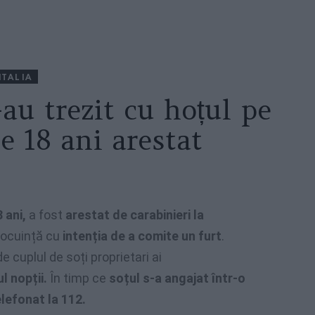
ITALIA
au trezit cu hoțul pe
e 18 ani arestat
 ani,
a fost
arestat de carabinieri la
 locuință cu
intenția de a comite un furt
.
de cuplul de soți proprietari ai
l nopții.
În timp ce
soțul s-a angajat într-o
lefonat la 112.