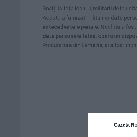
Sosiți la fața locului,
militarii
de la uni
Acesta a furnizat militarilor
date pers
antecedentele penale.
Nechita a fos
date personale false,
conform dispozi
Procuratura din Lamezia, și a fost înch
Gazeta R