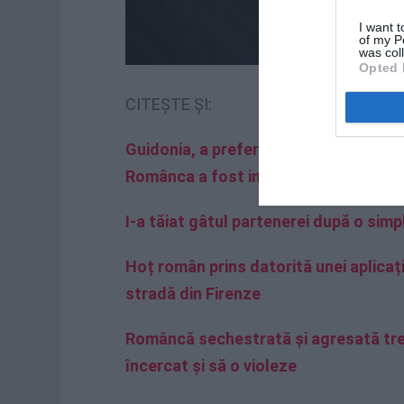
I want t
of my P
was col
Opted 
CITEȘTE ȘI:
Guidonia, a preferat să se arunce de 
Românca a fost internată
I-a tăiat gâtul partenerei după o sim
Hoț român prins datorită unei aplicaț
stradă din Firenze
Româncă sechestrată și agresată trei
încercat și să o violeze