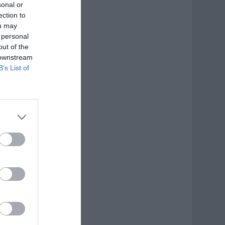
sonal or
ection to
ou may
 personal
out of the
 downstream
B’s List of