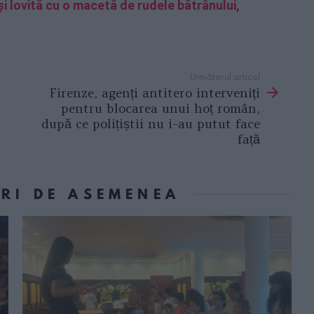
i lovită cu o macetă de rudele bătrânului,
Următorul articol
Firenze, agenți antitero interveniți
pentru blocarea unui hoț român,
după ce polițiștii nu i-au putut face
față
ORI DE ASEMENEA