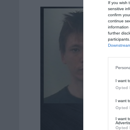
If you wish 
sensitive in
confirm you
continue se
information 
further disc
participants
Downstream 
Persona
I want t
Opted 
I want t
Opted 
I want 
Advertis
Opted 