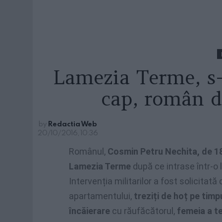
Lamezia Terme, s-
cap, român d
by
Redactia Web
20/10/2016, 10:36
Românul,
Cosmin Petru Nechita, de 18
Lamezia Terme
după ce intrase într-o
Intervenția militarilor a fost solicitată 
apartamentului,
treziți de hoț pe timpu
încăierare
cu răufăcătorul,
femeia a te