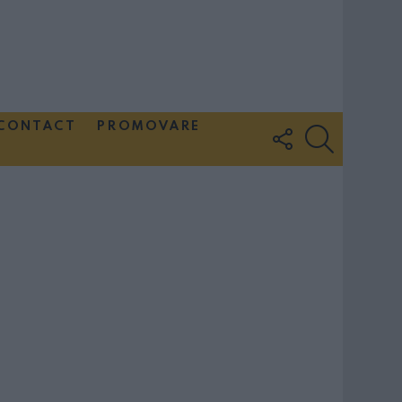
CONTACT
PROMOVARE
FOLLOW
SEARCH
US
Couple Photoshoot Paris