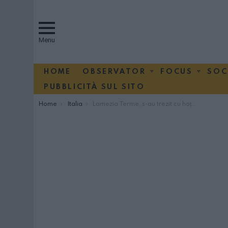
Menu
HOME
OBSERVATOR
FOCUS
SOC
PUBBLICITÀ SUL SITO
You are here:
Home
Italia
Lamezia Terme, s-au trezit cu hoțul pe cap, român de 18 ani arestat