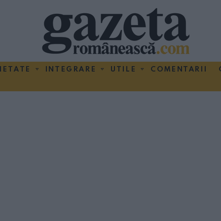
IETATE
INTEGRARE
UTILE
COMENTARII