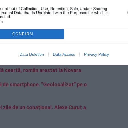
o opt-out of Collection, Use, Retention, Sale, and/or Sharing
ersonal Data that Is Unrelated with the Purposes for which it
lected.
In
CONFIRM
la balcon decât să mai trăiască în teroare.
Data Deletion
Data Access
Privacy Policy
plă ceartă, român arestat la Novara
ii de smartphone. ”Geolocalizat” pe o
 zile de un conațional. Alexe Curuț a