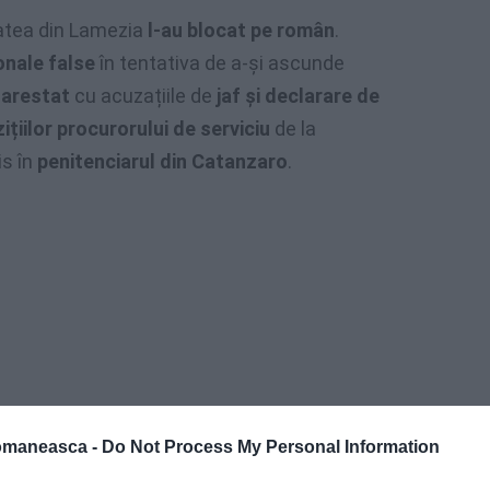
tatea din Lamezia
l-au blocat pe român
.
onale false
în tentativa de a-și ascunde
t
arestat
cu acuzațiile de
jaf și declarare de
țiilor procurorului de serviciu
de la
is în
penitenciarul din Catanzaro
.
omaneasca -
Do Not Process My Personal Information