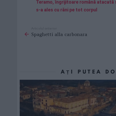
Teramo, îngrijitoare română atacată ș
s-a ales cu răni pe tot corpul
Articolul anterior
See
Spaghetti alla carbonara
more
AȚI PUTEA D