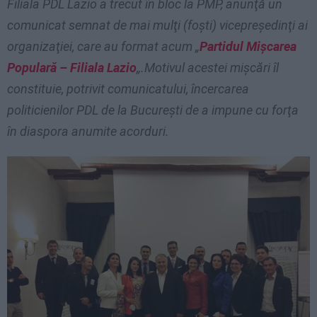
Filiala PDL Lazio a trecut în bloc la PMP, anunţă un
comunicat semnat de mai mulţi (foşti) vicepreşedinţi ai
organizaţiei, care au format acum „
Partidul Mişcarea
Populară – Filiala Lazio
„.Motivul acestei mişcări îl
constituie, potrivit comunicatului, încercarea
politicienilor PDL de la Bucureşti de a impune cu forţa
în diaspora anumite acorduri
.