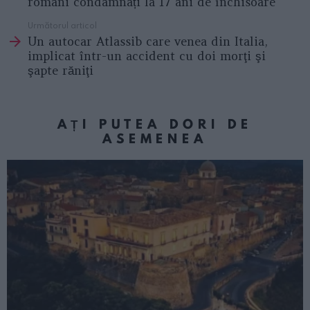
români condamnați la 17 ani de închisoare
Următorul articol
Un autocar Atlassib care venea din Italia,
implicat într-un accident cu doi morţi şi
şapte răniţi
AȚI PUTEA DORI DE
ASEMENEA