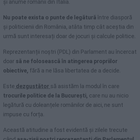
și anume românii din Italia.
Nu poate exista o punte de legătură
între diasporă
și politicienii din România, atâta timp cât aceștia din
urmă sunt interesați doar de jocuri și calcule politice.
Reprezentanții noștri (PDL) din Parlament au încercat
doar
să ne folosească în atingerea propriilor
obiective,
fără a ne lăsa libertatea de a decide.
Este
dezgustător
să asistăm la modul în care
trocurile politice de la București,
care nu au nicio
legătură cu doleanțele românilor de aici, ne sunt
impuse cu forța.
Această atitudine a fost evidentă și zilele trecute
când
așa-zișii noștri reprezentanți din Parlamentul