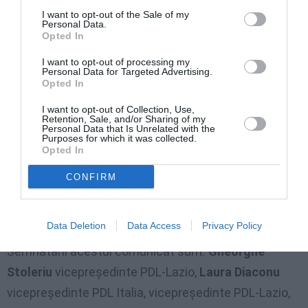
localitațile regiunii Lazio (Roma, Latina; Frosinone,
I want to opt-out of the Sale of my
Rieti, Sezze, Ostia, Ladispoli, Braciano, Guidonia-
Personal Data.
Opted In
Montecellio, Monterotondo etc.)
I want to opt-out of processing my
Personal Data for Targeted Advertising.
Opted In
I want to opt-out of Collection, Use,
Ne alăturăm PMP, partidul care
, prin inițiativele sale,
Retention, Sale, and/or Sharing of my
Personal Data that Is Unrelated with the
a dovedit considerație față de românii din diaspora.
Purposes for which it was collected.
Opted In
Totodată, suntem încrezători că,
odată cu venirea
Președintelui Traian Băsescu
, Partidul Mișcarea
CONFIRM
Populară va căpăta forța necesară
de a schimba
România în bine.
Data Deletion
Data Access
Privacy Policy
Semnatarii acestui comunicat sunt:
Gheorghe
Stoleriu
vicepreședinte PDL-Lazio,
Laura Diaconu
vicepreședinte PDL Italia, vicepreședinte PDL-Lazio,