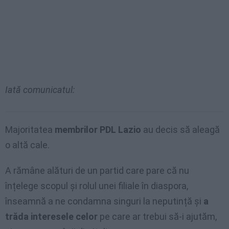
I
ată comunicatul:
Majoritatea
membrilor PDL Lazio
au decis să aleagă
o altă cale.
A rămâne alături de un partid care pare că nu
înțelege scopul și rolul unei filiale în diaspora,
înseamnă a ne condamna singuri la neputință și
a
trăda interesele celor
pe care ar trebui să-i ajutăm,