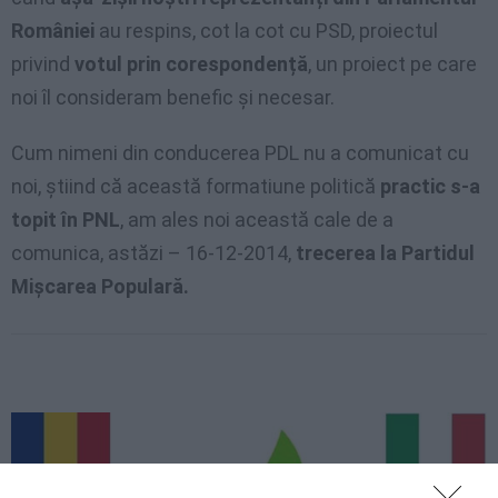
României
au respins, cot la cot cu PSD, proiectul
privind
votul prin corespondență
, un proiect pe care
noi îl consideram benefic și necesar.
Cum nimeni din conducerea PDL nu a comunicat cu
noi, știind că această formatiune politică
practic s-a
topit în PNL
, am ales noi această cale de a
comunica, astăzi – 16-12-2014,
trecerea la Partidul
Mișcarea Populară.