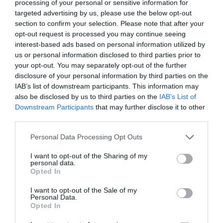
Massimo Garavaglia.
processing of your personal or sensitive information for
targeted advertising by us, please use the below opt-out
section to confirm your selection. Please note that after your
Din cauza pandemiei, aproape 62 de milioane de
opt-out request is processed you may continue seeing
locuri de muncă în turism s-au pierdut în întreaga
interest-based ads based on personal information utilized by
lume, se arată în document. Perspectivele pentru
us or personal information disclosed to third parties prior to
your opt-out. You may separately opt-out of the further
turism și industria turistică sunt încă incerte.
disclosure of your personal information by third parties on the
IAB’s list of downstream participants. This information may
STIRI ITALIA
also be disclosed by us to third parties on the
IAB’s List of
Downstream Participants
that may further disclose it to other
Articolul anterior
See
third parties.
„Îngerul râului Adda”, un român din Italia
more
a salvat doi copii de la înec. «Nu sunt erou,
Personal Data Processing Opt Outs
oricine în locul meu ar fi făcut la fel»
I want to opt-out of the Sharing of my
personal data.
Următorul articol
Opted In
Mort la muncă în Caserta, muncitor român
de 38 de ani zdrobit de tractor
I want to opt-out of the Sale of my
Personal Data.
Opted In