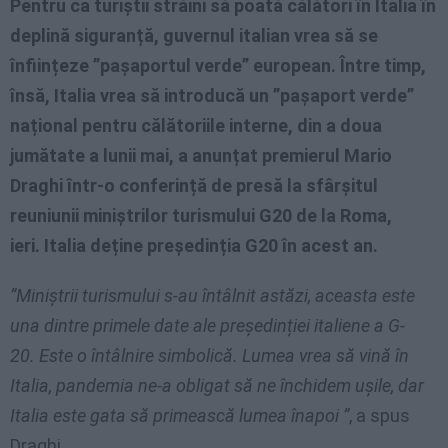
Pentru ca turiștii străini să poată călători în Italia în
deplină siguranță, guvernul italian vrea să se
înființeze ”pașaportul verde” european. Între timp,
însă, Italia vrea să introducă un ”pașaport verde”
național pentru călătoriile interne, din a doua
jumătate a lunii mai, a anunțat premierul Mario
Draghi într-o conferință de presă la sfârșitul
reuniunii miniștrilor turismului G20 de la Roma,
ieri. Italia deține președinția G20 în acest an.
”Miniștrii turismului s-au întâlnit astăzi, aceasta este
una dintre primele date ale președinției italiene a G-
20. Este o întâlnire simbolică. Lumea vrea să vină în
Italia, pandemia ne-a obligat să ne închidem ușile, dar
Italia este gata să primească lumea înapoi ”
, a spus
Draghi.