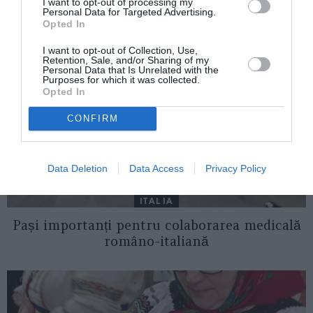
AȚI PUTEA DORI DE
I want to opt-out of processing my
Personal Data for Targeted Advertising.
ASEMENEA
Opted In
I want to opt-out of Collection, Use,
Retention, Sale, and/or Sharing of my
Personal Data that Is Unrelated with the
Purposes for which it was collected.
Opted In
CONFIRM
Data Deletion
Data Access
Privacy Policy
ITALIA
Pași importanți pentru colaborarea medicală
româno-italiană