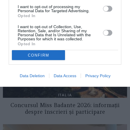
I want to opt-out of processing my
Personal Data for Targeted Advertising.
AȚI PUTEA DORI DE
Opted In
ASEMENEA
I want to opt-out of Collection, Use,
Retention, Sale, and/or Sharing of my
Personal Data that Is Unrelated with the
Purposes for which it was collected.
Opted In
CONFIRM
Data Deletion
Data Access
Privacy Policy
ITALIA
Concursul Miss Badante 2026: informații
despre înscrieri și participare