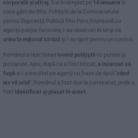
corporală și ultraj
. S-a întâmplat pe
14 ianuarie
în
zona gării din Rho. Polițiștii de la Comisariatului
pentru Siguranță Publică Rho-Pero, împreună cu
agenții poliției feroviare, l-au observat în timp ce
urina în mijlocul străzii
și l-au oprit pentru un control.
Românul a reacționat
lovind polițiștii
cu pumnii și
picioarele. Apoi, după ce a fost blocat,
a încercat să
fugă
și i-a insultat pe agenți cu fraze de tipul ”
când
ies vă ucid
”. Românul a fost dus la comisariat, unde a
fost
identificat și plasat în arest.