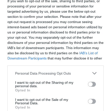
If you wish to opt-out of the sale, sharing to third parties, or
processing of your personal or sensitive information for
targeted advertising by us, please use the below opt-out
A atacat carabinierii la Cagliari. Arestat pentru
section to confirm your selection. Please note that after your
ultraj
opt-out request is processed you may continue seeing
interest-based ads based on personal information utilized by
„Vreau să mă duceţi la consulat”, arestat pentru
us or personal information disclosed to third parties prior to
your opt-out. You may separately opt-out of the further
ultraj
disclosure of your personal information by third parties on the
IAB’s list of downstream participants. This information may
also be disclosed by us to third parties on the
IAB’s List of
Articolul anterior
See
Downstream Participants
that may further disclose it to other
Preot român din Italia, găsit spânzurat în
more
third parties.
casa parohială. Comunitatea nu-și explică
gestul
Personal Data Processing Opt Outs
Următorul articol
I want to opt-out of the Sharing of my
personal data.
Ovidiu Iane, artizan al eșecului
Opted In
Congresului Diasporei, numit secretar de
stat la Ministerul Românilor de
I want to opt-out of the Sale of my
Pretutindeni
Personal Data.
Opted In