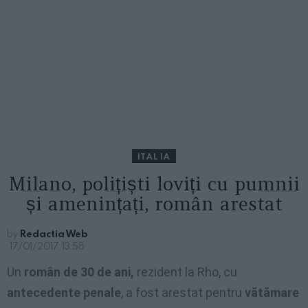
ITALIA
Milano, polițiști loviți cu pumnii
și amenințați, român arestat
by
Redactia Web
17/01/2017, 13:58
Un
român de 30 de ani,
rezident la Rho, cu
antecedente penale
, a fost arestat pentru
vătămare