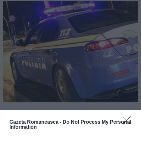
CITEȘTE ȘI:
Gazeta Romaneasca -
Do Not Process My Personal
Information
Foggia, poliţişti scuipaţi şi ameninţaţi: trei români
arestaţi pentru ultraj