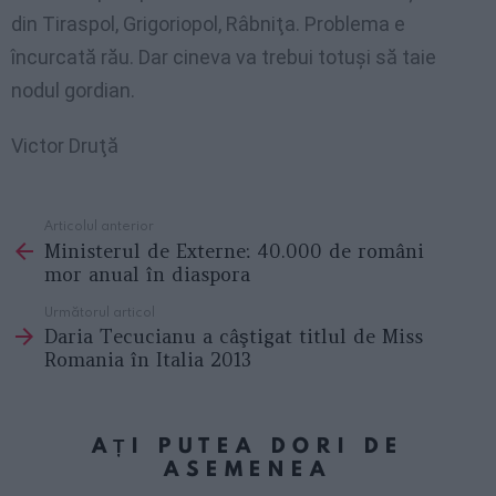
din Tiraspol, Grigoriopol, Râbniţa. Problema e
încurcată rău. Dar cineva va trebui totuşi să taie
nodul gordian.
Victor Druţă
Articolul anterior
See
Ministerul de Externe: 40.000 de români
more
mor anual în diaspora
Următorul articol
Daria Tecucianu a câştigat titlul de Miss
Romania în Italia 2013
AȚI PUTEA DORI DE
ASEMENEA