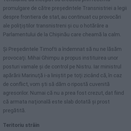
promulgare de către preşedintele Transnistriei a legii
despre frontiera de stat, au continuat cu provocări
ale poliţiştilor transnistreni şi cu o hotărâre a
Parlamentului de la Chişinău care cheamă la calm.
Şi Preşedintele Timofti a îndemnat să nu ne lăsăm
provocaţi. Mihai Ghimpu a propus instituirea unor
posturi vamale şi de control pe Nistru. Iar ministrul
apărării Marinuţă i-a liniştit pe toţi zicând că, în caz
de conflict, vom şti să dăm o ripostă cuvenită
agresorilor. Numai că nu a prea fost crezut, dat fiind
că armata naţională este slab dotată şi prost
pregătită.
Teritoriu străin