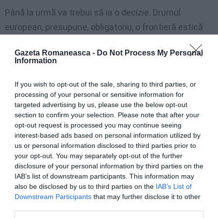
Până la urmă va trebui să ia o decizie. Drumul
european, presupune, obligatoriu, o frontieră estică
consilidată şi controlată de Chişinău, pentru că,
Gazeta Romaneasca -
Do Not Process My Personal
odată semnate acordurile economice, UE va începe
Information
de la Oceanul Atlantic şi se va încheia la… frontiera
If you wish to opt-out of the sale, sharing to third parties, or
estică a R. Moldova. Prin urmare, orice pudibonderii
processing of your personal or sensitive information for
legate de această temă sunt complet ridicole. Dar
targeted advertising by us, please use the below opt-out
discuţiile vor exploda la Chişinău. între cei care vor
section to confirm your selection. Please note that after your
opt-out request is processed you may continue seeing
„UE şi apoi reîntregire” şi cei care vor „reîntregire, apoi
interest-based ads based on personal information utilized by
discuţii eventuale cu UE”. Aşa cum va reapare în
us or personal information disclosed to third parties prior to
your opt-out. You may separately opt-out of the further
discuţia publică o hotărâre mai veche a
disclosure of your personal information by third parties on the
Parlamentului R. Moldova unde Transnistria era
IAB’s list of downstream participants. This information may
also be disclosed by us to third parties on the
IAB’s List of
considerată „teritoriu ocupat” în urma războiului de
Downstream Participants
that may further disclose it to other
pe Nistru…
third parties.