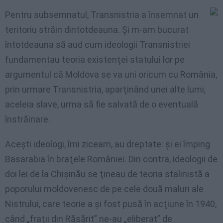
Pentru subsemnatul, Transnistria a însemnat un
teritoriu străin dintotdeauna. Şi m-am bucurat
întotdeauna să aud cum ideologii Transnistriei
fundamentau teoria existenţei statului lor pe
argumentul că Moldova se va uni oricum cu România,
prin urmare Transnistria, aparţinând unei alte lumi,
aceleia slave, urma să fie salvată de o eventuală
înstrăinare.
Aceşti ideologi, îmi ziceam, au dreptate: şi ei împing
Basarabia în braţele României. Din contra, ideologii de
doi lei de la Chişinău se ţineau de teoria stalinistă a
poporului moldovenesc de pe cele două maluri ale
Nistrului, care teorie a şi fost pusă în acţiune în 1940,
când „fraţii din Răsărit” ne-au „eliberat” de