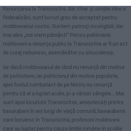
Renunţarea la Transnistria, dar chiar şi simpla idee a
federalizării, sunt lucruri greu de acceptat pentru
moldoveanul nostru. Suntem patrioţi incorigibili, dar
mai ales „noi vrem pământ!” Pentru politicienii
moldoveni a renunţa public la Transnistria ar fi un act
de curaj nebunesc, asemănător cu sinuciderea.
Iar dacă moldoveanul de rând nu renunţă din motive
de patriotism, iar politicianul din motive populiste,
apoi fostul combatant de pe Nistru nu renunţă
pentru că el a luptat acolo, şi-a vărsat sângele… Mai
sunt apoi locuitorii Transnistriei, amestecaţi printre
basarabeni în ani lungi de viaţă comună, basarabenii
care locuiesc în Transnistria, profesorii moldoveni
care au luptat pentru cauza limbii române în şcolile