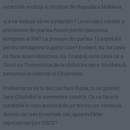
recentele evoluţii a situaţiei din Republica Moldova:
«La ce trebuia să ne aşteptăm? La un salut cordial şi
prietenesc din partea Rusiei pentru parcursul
european al RM? La presiuni din partea Tiraspolului
pentru retragerea trupelor ruse? Evident, nu. Iar ceea
ce face acum Moscova, via Tiraspol, este ceea ce a
făcut cu Transnistria de la război încoace: blochează
parcursul occidental al Chişinăului.
Problema nu este deci ce face Rusia, ci ce (poate)
face Chişinăul în asemenea condiţii. Ce va face în
condiţiile în care provocările pe Nistru vor continua,
dincolo de reacţii verbale sau apostrofările
reprezentanţilor OSCE?