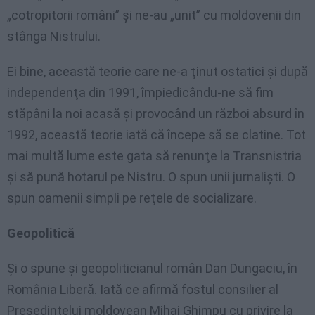
„cotropitorii români” şi ne-au „unit” cu moldovenii din
stânga Nistrului.
Ei bine, această teorie care ne-a ţinut ostatici şi după
independenţa din 1991, împiedicându-ne să fim
stăpâni la noi acasă şi provocând un război absurd în
1992, această teorie iată că începe să se clatine. Tot
mai multă lume este gata să renunţe la Transnistria
şi să pună hotarul pe Nistru. O spun unii jurnalişti. O
spun oamenii simpli pe reţele de socializare.
Geopolitică
Şi o spune şi geopoliticianul român Dan Dungaciu, în
România Liberă. Iată ce afirmă fostul consilier al
Preşedintelui moldovean Mihai Ghimpu cu privire la