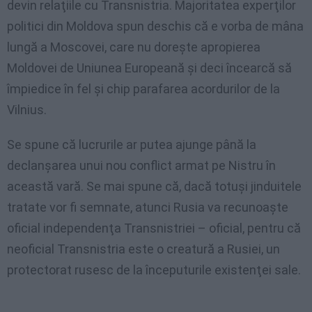
devin relaţiile cu Transnistria. Majoritatea experţilor
politici din Moldova spun deschis că e vorba de mâna
lungă a Moscovei, care nu doreşte apropierea
Moldovei de Uniunea Europeană şi deci încearcă să
împiedice în fel şi chip parafarea acordurilor de la
Vilnius.
Se spune că lucrurile ar putea ajunge până la
declanşarea unui nou conflict armat pe Nistru în
această vară. Se mai spune că, dacă totuşi jinduitele
tratate vor fi semnate, atunci Rusia va recunoaşte
oficial independenţa Transnistriei – oficial, pentru că
neoficial Transnistria este o creatură a Rusiei, un
protectorat rusesc de la începuturile existenţei sale.