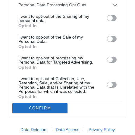
Cazul Kosovo va intra în joc, inevitabil, şi va inflama
Personal Data Processing Opt Outs
unele voci publice. Sigur, pe fond (istorie, genealogia
I want to opt-out of the Sharing of my
personal data.
separtismului), Kosovo înseamnă altceva decât
Opted In
Transnistria. şi totuşi, un precedent se va crea:
I want to opt-out of the Sale of my
faptul că Serbia poate ceda teritorii – al doilea caz
Personal Data.
Opted In
european după Franţa cu Algeria -, în schimbul
I want to opt-out of processing my
beneficiilor din partea UE! Acest aspect nu va putea
Personal Data for Targeted Advertising.
Opted In
fi evitat. Aşa cum Serbia va putea ceda teritorii în
schimbul integrării în UE, de ce – se vor întreba unii –
I want to opt-out of Collection, Use,
Retention, Sale, and/or Sharing of my
R. Moldova nu va putea face la fel? Indiferent ce
Personal Data that Is Unrelated with the
Purposes for which it was collected.
răspuns vom da acestei chestiuni, interogaţia ca
Opted In
atare nu va putea fi ignorată. Va fi asumat sau nu
CONFIRM
acest punct de vedere, vom vedea.»
Toţi sunt patrioţi
Data Deletion
Data Access
Privacy Policy