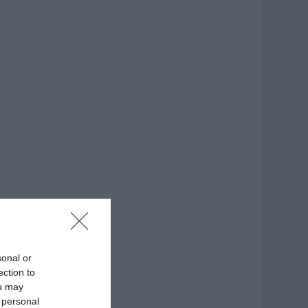
sonal or
ection to
ou may
 personal