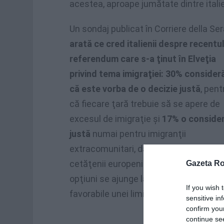
acestea, aproape jumătate dintre italie
Un sondaj publicat în Corriere della Se
arată ce cred italienii despre recentu
referendum care s-a ţinut în Elveţia
privind tema imigraţiei: 30% consider
că este vorba de o decizie justă
, pent
că fiecare ţară trebuie să se apere de
excesul de imigraţie şi
17% o conside
justă
numai pentru imigranţii
extracomunitari, dar nu şi pentru
cetăţenii europeni. Sumând cele două
Gazeta R
opţiuni se ajunge la 47% de răspunsuri
If you wish 
favorabile unei limitări a intrărilor şi la
sensitive in
confirm you
continue se