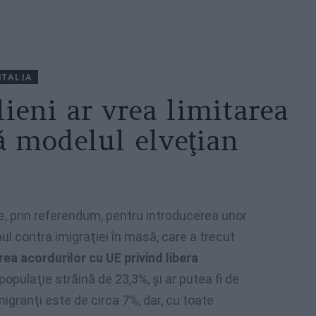
ITALIA
lieni ar vrea limitarea
ă modelul elveţian
ie, prin referendum, pentru introducerea unor
mul contra imigraţiei în masă, care a trecut
ea acordurilor cu UE privind libera
populaţie străină de 23,3%, şi ar putea fi de
imigranţi este de circa 7%, dar, cu toate