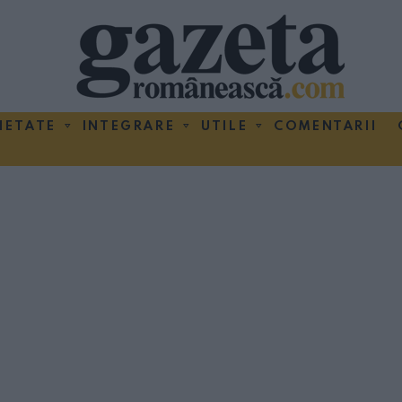
IETATE
INTEGRARE
UTILE
COMENTARII