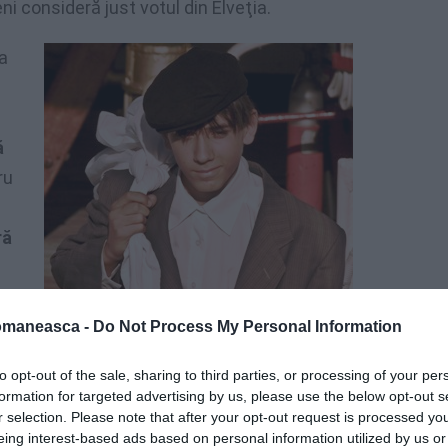
ni consideră just votul din Elveţia.
ra
l
ă
ru
ră
omaneasca -
Do Not Process My Personal Information
to opt-out of the sale, sharing to third parties, or processing of your per
47% împotrivă.
formation for targeted advertising by us, please use the below opt-out s
r selection. Please note that after your opt-out request is processed y
eing interest-based ads based on personal information utilized by us or