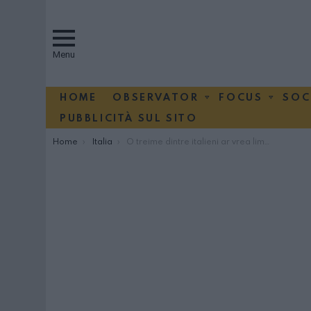
Menu
HOME
OBSERVATOR
FOCUS
SOC
PUBBLICITÀ SUL SITO
You are here:
Home
Italia
O treime dintre italieni ar vrea limitarea imigraţiei, după modelul elveţian