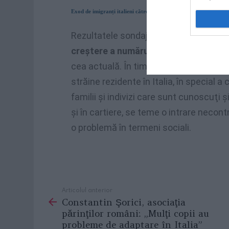
Exod de imigranți italieni către Londra. Fluxul de italieni l-a de
Rezultatele sondajului
demonstrează în
creştere a numărului de imigranţi din I
cea actuală. În timp ce predomină o ati
străine rezidente în Italia, în special 
familii şi indivizi care sunt cunoscuţi ş
şi în cartiere, se teme o intrare necon
o problemă în termeni sociali.
Articolul anterior
See
Constantin Şorici, asociaţia
more
părinţilor români: „Mulţi copii au
probleme de adaptare în Italia”