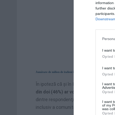
information 
further disc
participants
Downstream 
Persona
I want t
Opted 
I want t
Jumătate de milion de italieni în Marea Britanie, nimeni nu-i ac
Opted 
În ipoteză că şi în Italia s-ar face u
I want 
Advertis
din doi (46%) ar vota împotriva limitări
Opted 
dintre respondenţi (34%) ar vota pentru l
I want t
of my P
inclusiv a comunitari.
was col
Opted 