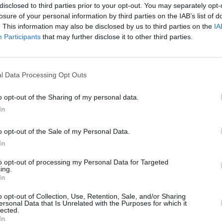
disclosed to third parties prior to your opt-out. You may separately opt-
losure of your personal information by third parties on the IAB’s list of
. This information may also be disclosed by us to third parties on the
IA
Participants
that may further disclose it to other third parties.
l Data Processing Opt Outs
o opt-out of the Sharing of my personal data.
In
o opt-out of the Sale of my Personal Data.
uză de ”invazie”
In
n referendum asemănător,
aproape un italian
to opt-out of processing my Personal Data for Targeted
ing.
i circulaţiei în Europa
, în timp ce o treime
In
imitarea intrărilor tuturor străinilor,
o opt-out of Collection, Use, Retention, Sale, and/or Sharing
ersonal Data that Is Unrelated with the Purposes for which it
lected.
In