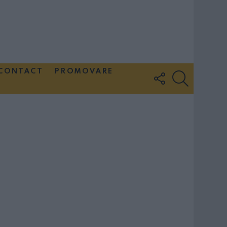
CONTACT
PROMOVARE
FOLLOW
SEARCH
US
Couple Photoshoot Paris