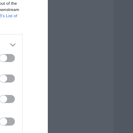
out of the
 downstream
B’s List of