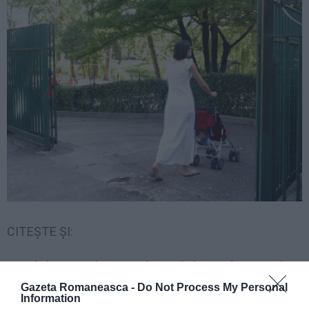
CITEȘTE ȘI:
Români arestaţi pentru droguri și arme la Marsala
Gazeta Romaneasca -
Do Not Process My Personal
Information
Vasto, îngrijitoare româncă, ascundea în pivniță