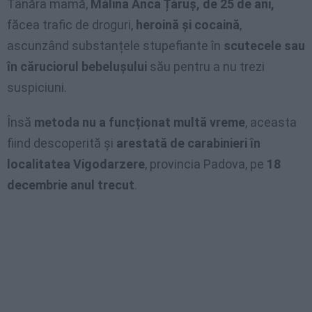
Tânăra mamă,
Mălina Anca Țăruș, de 25 de ani,
făcea trafic de droguri,
heroină și cocaină
,
ascunzând substanțele stupefiante în
scutecele sau
în căruciorul bebelușului
său pentru a nu trezi
suspiciuni.
Însă
metoda nu a funcționat multă vreme
, aceasta
fiind descoperită și
arestată de carabinieri în
localitatea Vigodarzere
, provincia Padova, pe
18
decembrie anul trecut
.