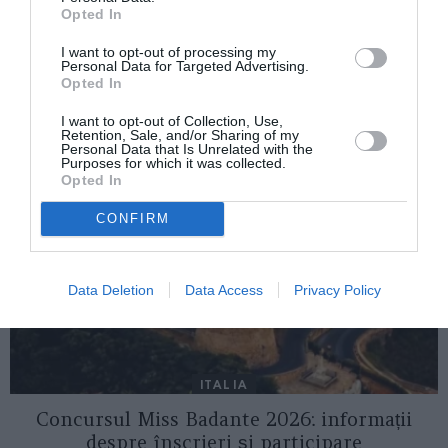
Firenze: un parc va primi numele româncei
Opted In
crucificate în 2014 de un instalator italian
I want to opt-out of processing my
Personal Data for Targeted Advertising.
Opted In
AȚI PUTEA DORI DE
ASEMENEA
I want to opt-out of Collection, Use,
Retention, Sale, and/or Sharing of my
Personal Data that Is Unrelated with the
Purposes for which it was collected.
Opted In
CONFIRM
Data Deletion
Data Access
Privacy Policy
ITALIA
Concursul Miss Badante 2026: informații
despre înscrieri și participare