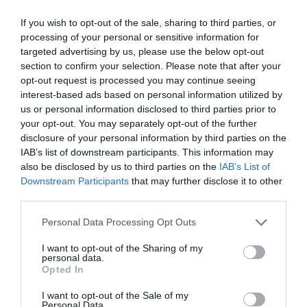
droguri în valoare de 100.000 de euro
If you wish to opt-out of the sale, sharing to third parties, or
processing of your personal or sensitive information for
80 de kg de droguri sub sechestru la Ventimiglia.
targeted advertising by us, please use the below opt-out
Trei români arestați
section to confirm your selection. Please note that after your
opt-out request is processed you may continue seeing
interest-based ads based on personal information utilized by
Roma, la 20 de ani traficant „angro” cu droguri.
us or personal information disclosed to third parties prior to
Prins cu 3 kg de marijuana
your opt-out. You may separately opt-out of the further
disclosure of your personal information by third parties on the
IAB’s list of downstream participants. This information may
Mama traficantă de droguri: “Am făcut-o pentru a-
also be disclosed by us to third parties on the
IAB’s List of
mi întreține copiii”
Downstream Participants
that may further disclose it to other
third parties.
Personal Data Processing Opt Outs
Articolul anterior
See
Arestare la Roma: un român și-a bătut soția
more
I want to opt-out of the Sharing of my
fiind convins că a recunoscut-o într-un
personal data.
film porno
Opted In
Următorul articol
I want to opt-out of the Sale of my
Personal Data.