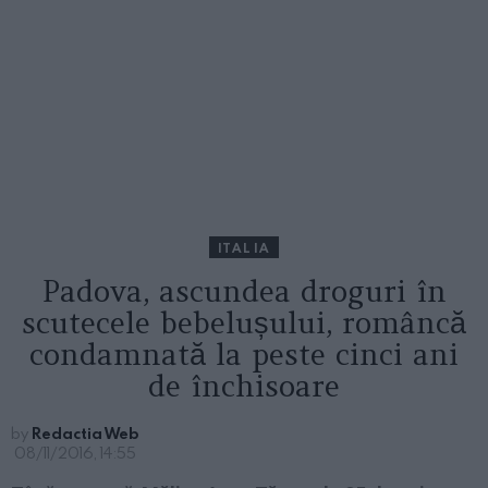
ITALIA
Padova, ascundea droguri în
scutecele bebelușului, româncă
condamnată la peste cinci ani
de închisoare
by
Redactia Web
08/11/2016, 14:55