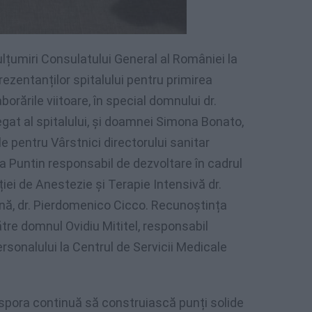
umiri Consulatului General al României la
rezentanților spitalului pentru primirea
orările viitoare, în special domnului dr.
at al spitalului, și doamnei Simona Bonato,
le pentru Vârstnici directorului sanitar
a Puntin responsabil de dezvoltare în cadrul
ției de Anestezie și Terapie Intensivă dr.
ienă, dr. Pierdomenico Cicco. Recunoștința
re domnul Ovidiu Mititel, responsabil
rsonalului la Centrul de Servicii Medicale
pora continuă să construiască punți solide