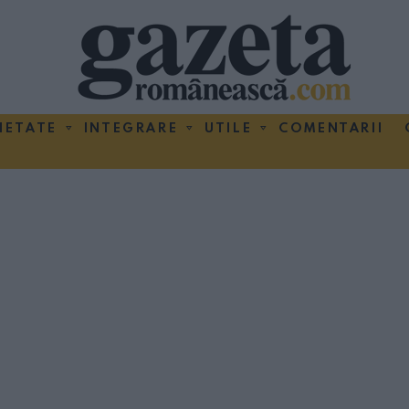
IETATE
INTEGRARE
UTILE
COMENTARII