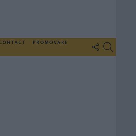
CONTACT
PROMOVARE
FOLLOW
SEARCH
US
Couple Photoshoot Paris