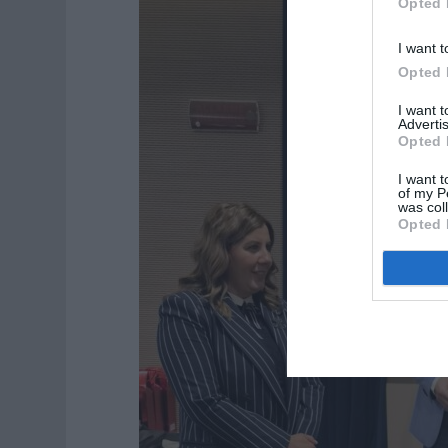
Opted 
I want t
Opted 
I want 
Advertis
Opted 
I want t
of my P
was col
Opted 