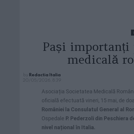
Pași importanți
medicală r
by
Redactia Italia
20/05/2026, 8:39
Asociația Societatea Medicală Română 
oficială efectuată vineri, 15 mai, de 
României la Consulatul General al Rom
Ospedale
P. Pederzoli din Peschiera de
nivel național în Italia.