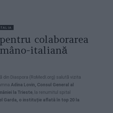
ITALIA
 pentru colaborarea
omâno-italiană
din Diaspora (RoMedI.org) salută vizita
doamna
Adina Lovin, Consul General al
âniei la Trieste
, la renumitul spital
l Garda, o instituție aflată în top 20 la