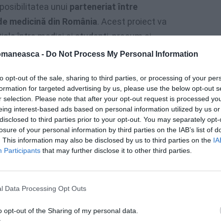
posibilitatea unui
parteneriat între
 de medicină din România
. Acest proiect va
ale între medici și studenți, precum și
at și oportunitățile de investiții în domeniul
omaneasca -
Do Not Process My Personal Information
to opt-out of the sale, sharing to third parties, or processing of your per
formation for targeted advertising by us, please use the below opt-out s
ntâlnirea cu o parte dintre cei aproximativ
r selection. Please note that after your opt-out request is processed y
omâni care contribuie zilnic la performanța
eing interest-based ads based on personal information utilized by us or
e-a transmis direct întreaga apreciere și
disclosed to third parties prior to your opt-out. You may separately opt-
losure of your personal information by third parties on the IAB’s list of
zitatea și dedicarea cu care aceștia
. This information may also be disclosed by us to third parties on the
IA
eia dintre cele mai apreciate instituții
Participants
that may further disclose it to other third parties.
mplete și în regim de spital public.
l Data Processing Opt Outs
o opt-out of the Sharing of my personal data.