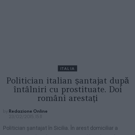
ITALIA
Politician italian șantajat după
întâlniri cu prostituate. Doi
români arestați
by
Redazione Online
23/02/2015, 15:11
Politician șantajat în Sicilia. În arest domiciliar a