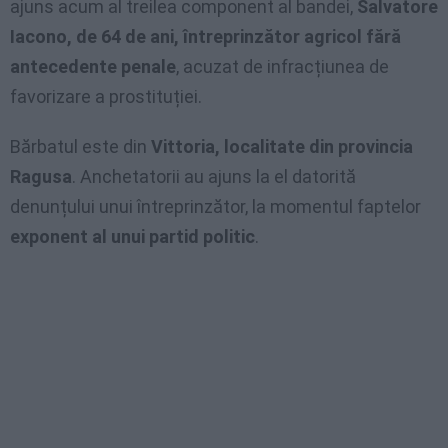
ajuns acum al treilea component al bandei,
Salvatore
Iacono, de 64 de ani, întreprinzător agricol fără
antecedente penale
, acuzat de infracțiunea de
favorizare a prostituției.
Bărbatul este din
Vittoria, localitate din provincia
Ragusa
. Anchetatorii au ajuns la el datorită
denunțului unui întreprinzător, la momentul faptelor
exponent al unui partid politic
.