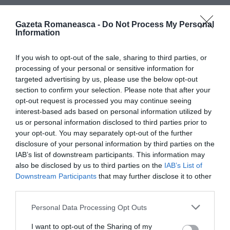
Marin, Hodorog și Iacono, în arest
Gazeta Romaneasca -
Do Not Process My Personal
Information
Ceilalți arestați sunt George Marin, de 30 de ani, și
If you wish to opt-out of the sale, sharing to third parties, or
Veronica Hodorog, de 40 de ani. Cercetările ulterioare
processing of your personal or sensitive information for
targeted advertising by us, please use the below opt-out
au dus la descoperirea de către anchetatori a unui
section to confirm your selection. Please note that after your
cerc de prostituate românce care ademeneau
opt-out request is processed you may continue seeing
clienții prin intermediul anunțurilor
și a faptului că
interest-based ads based on personal information utilized by
us or personal information disclosed to third parties prior to
întâlnirile aveau loc în locuințe situate la Comiso.
your opt-out. You may separately opt-out of the further
Astfel a ieșit la lumină rolul avut de Iacono, și anume
disclosure of your personal information by third parties on the
IAB’s list of downstream participants. This information may
că el era cel care stabilea locuința în care trebuiau să
also be disclosed by us to third parties on the
IAB’s List of
aibă loc întâlnirile sexuale.
Downstream Participants
that may further disclose it to other
third parties.
Arestatul se ocupa și de
încheierea contractelor de
Personal Data Processing Opt Outs
închiriere
ale locuințelor folosite pentru întâlniri.
I want to opt-out of the Sharing of my