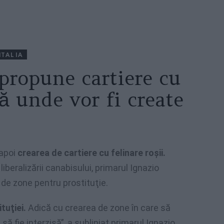
ITALIA
propune cartiere cu
tă unde vor fi create
 apoi
crearea de cartiere cu felinare roşii.
iberalizării canabisului, primarul Ignazio
 de zone pentru prostituţie.
tuţiei.
Adică cu crearea de zone în care să
să fie interzisă”, a subliniat primarul Ignazio