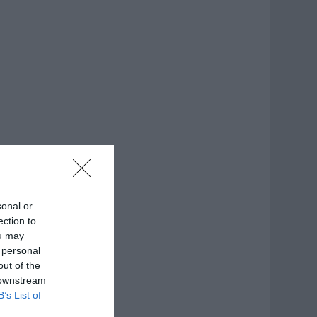
sonal or
ection to
ou may
 personal
out of the
 downstream
B’s List of