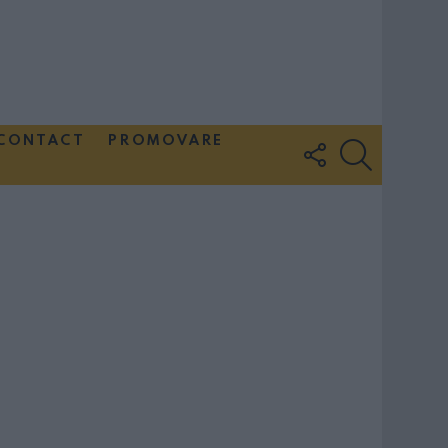
CONTACT
PROMOVARE
FOLLOW
SEARCH
US
Couple Photoshoot Paris