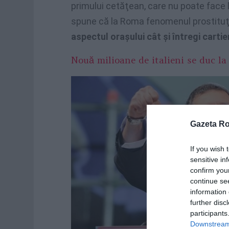
primului cetăţean, care nu poate face l
spune că la Roma fenomenul prostituţ
aspectul oraşului cât şi întregi carti
Nouă milioane de italieni se duc la
Gazeta R
If you wish 
sensitive in
confirm you
continue se
information 
further disc
participants
Downstream 