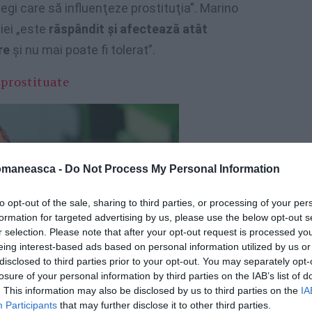
egi care să influenţeze prostituţia”. Marino
iei „este
răspândit şi afectează atât
ere
şi nu mai poate fi tolerat”.
 prostituate
omaneasca -
Do Not Process My Personal Information
to opt-out of the sale, sharing to third parties, or processing of your per
formation for targeted advertising by us, please use the below opt-out s
r selection. Please note that after your opt-out request is processed y
eing interest-based ads based on personal information utilized by us or
disclosed to third parties prior to your opt-out. You may separately opt-
losure of your personal information by third parties on the IAB’s list of
. This information may also be disclosed by us to third parties on the
IA
Participants
that may further disclose it to other third parties.