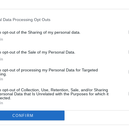
l Data Processing Opt Outs
o opt-out of the Sharing of my personal data.
„cartiere cu felinare roşii”
unde se practică
In
o este susţinută de un proiect de lege
botte şi care a primit susţinere din toate
o opt-out of the Sale of my Personal Data.
In
 la Forza Italia până la exponenţi ai
to opt-out of processing my Personal Data for Targeted
ing.
In
era jumătate din imaginea proastă pe
o opt-out of Collection, Use, Retention, Sale, and/or Sharing
ersonal Data that Is Unrelated with the Purposes for which it
lected.
a pentru primari de a transforma unele zone
In
ii în care să se concentreze prostituatele nu
CONFIRM
r clădiri dedicate sexului cu plată.
ctuate cu acordul rezidenţilor, a