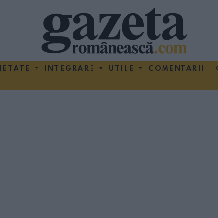
IETATE
INTEGRARE
UTILE
COMENTARII