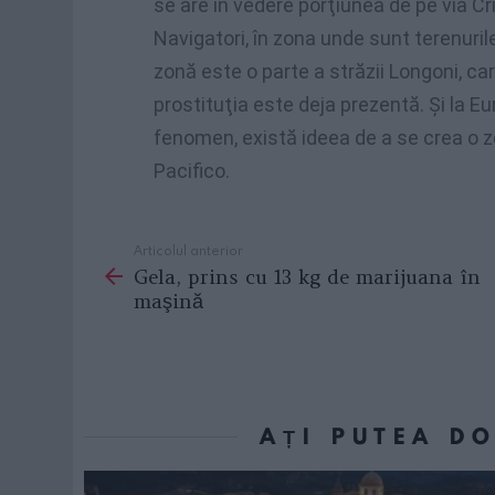
se are în vedere porţiunea de pe via Cr
Navigatori, în zona unde sunt terenurile
zonă este o parte a străzii Longoni, ca
prostituţia este deja prezentă. Şi la Eu
fenomen, există ideea de a se crea o 
Pacifico.
Articolul anterior
See
Gela, prins cu 13 kg de marijuana în
more
maşină
AȚI PUTEA D