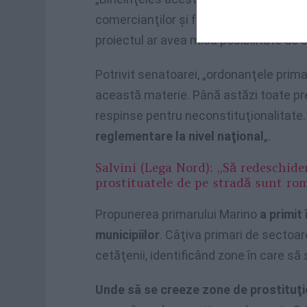
comercianţilor şi forţelor de ordine – 
proiectul ar avea mică posibilitate de 
Potrivit senatoarei, „ordonanţele prim
această materie. Până astăzi toate pre
respinse pentru neconstituţionalitate.
reglementare la nivel naţional
„.
Salvini (Lega Nord): „Să redeschide
prostituatele de pe stradă sunt ro
Propunerea primarului Marino
a primit
municipiilor
. Câţiva primari de sectoa
cetăţenii, identificând zone în care să
Unde să se creeze zone de prostituţi