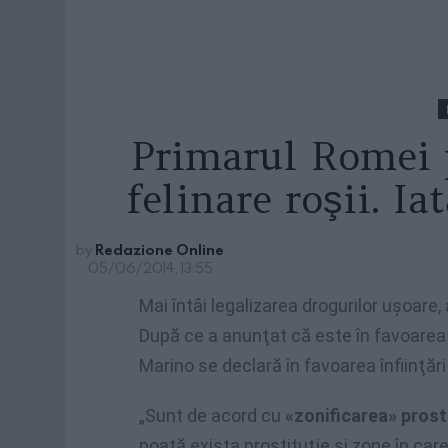
Primarul Romei 
felinare roşii. Ia
by
Redazione Online
05/06/2014, 13:55
Mai întâi legalizarea drogurilor uşoare,
După ce a anunţat că este în favoarea l
Marino se declară în favoarea înfiinţări
„Sunt de acord cu
«zonificarea» prosti
poată exista prostituţie şi zone în care 