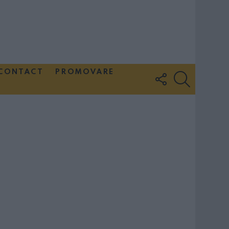
CONTACT
PROMOVARE
FOLLOW
SEARCH
US
Couple Photoshoot Paris