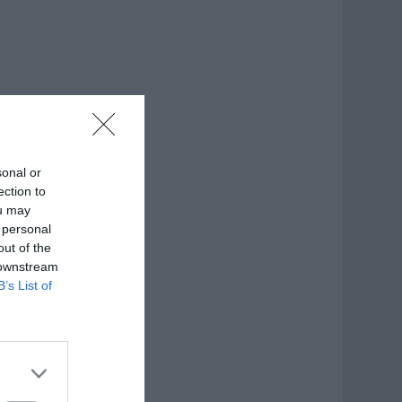
sonal or
ection to
ou may
 personal
out of the
 downstream
B’s List of