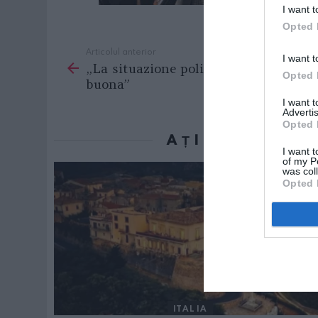
I want t
Opted 
Articolul anterior
See
I want t
„La situazione politica non è
more
Opted 
buona”
I want 
Advertis
Opted 
AȚI PUTEA D
I want t
of my P
was col
Opted 
ITALIA