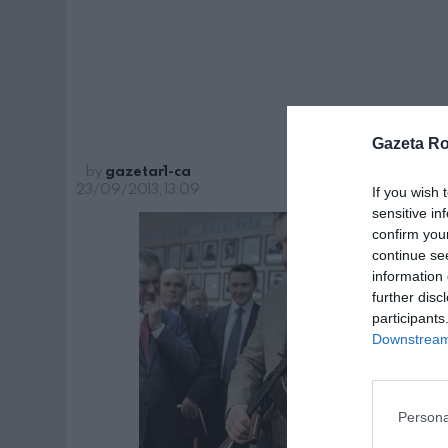
ro
Gazeta R
by
gazetar1-ca
23/09/2013, 13:09
If you wish 
sensitive in
confirm you
continue se
information 
further disc
participants
Downstream 
Persona