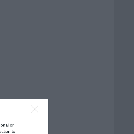
sonal or
ection to