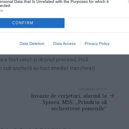
ersonal Data that Is Unrelated with the Purposes for which it
lected.
 prezentat la Procuratura din Roma chiar de
In
t astfel că reconstituie fiecare episod de
CONFIRM
n tabără care au refuzat să plătească.
s singură, stricato”
, ar fi spus Gheorghe,
Data Deletion
Data Access
Privacy Policy
imida o femeie care refuza să se supună
 sa a fost cerut şi obţinut procesul, însă
şi sub anchetă au fost imediat transferaţi.
Următorul articol
Invazie de cerşetori, alarmă la
Spinea. M5S: „Primăria să
sechestreze pomenile”