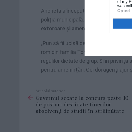
of my P
was col
Ancheta a început în urma unui denunţ
Opted 
poliţia municipală. Magistraţii au putu
extorcare şi ameninţare
pentru cei di
„Pun să fii ucisă de ţigani,
acum ai răma
rom din familia Tomescu, pentru a int
regulilor dictate de grup. Şi în privinţa
pentru ameninţări. Cei doi agenţi ajun
Articolul anterior
See
Guvernul scoate la concurs peste 30
more
de posturi destinate tinerilor
absolvenţi de studii în străinătate