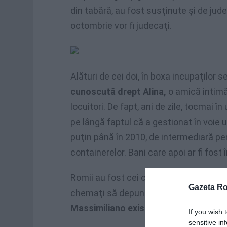
din tabără, au fost susţinute şi de jude
octombrie vor fi judecaţi.
Alături de cei doi, în boxa incupaţilor s
cunoscută drept Alina,
o amică intimă 
locuitori. De fapt, ani de zile, tocmai î
pe lângă faptul că a gestionat în voie 
puţin până în 2010, de intermediară p
containerelor. Bani care apoi ar fi fost 
Romii au fost cei care i-au denunţat pe
Gazeta R
chemaţi să depună mărturie. „Toţi de a
Massimiliano există o relaţie strânsă
If you wish 
sensitive in