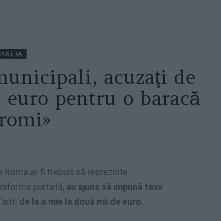
ITALIA
unicipali, acuzaţi de
e euro pentru o baracă
 romi»
a Roma ar fi trebuit să reprezinte
uniforma purtată,
au ajuns să impună taxe
Tarif:
de la o mie la două mii de euro
.