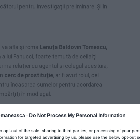
cătorul pentru investigaţii preliminare. Şi în
e va afla şi roma
Lenuţa Baldovin Tomescu,
a lui Fanucci, foarte temută de ceilalţi
n urma relaţiei cu agentul şi colegul acestuia,
un
cerc de prostituţie
, ar fi avut rolul, cel
entru încasarea sumelor pentru acordarea
împărţiţi în mod egal.
 presupuşii agenţi municipali corupţi,
omaneasca -
Do Not Process My Personal Information
ici ştiu că
între Alina şi agentul
”
, a admis o româncă fără adăpost.
to opt-out of the sale, sharing to third parties, or processing of your per
formation for targeted advertising by us, please use the below opt-out s