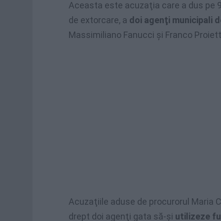
Aceasta este acuzaţia care a dus pe 9 i
de extorcare, a
doi agenţi municipali 
Massimiliano Fanucci şi Franco Proiett
Acuzaţiile aduse de procurorul Maria C
drept doi agenţi gata să-şi
utilizeze f