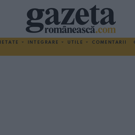
IETATE
INTEGRARE
UTILE
COMENTARII