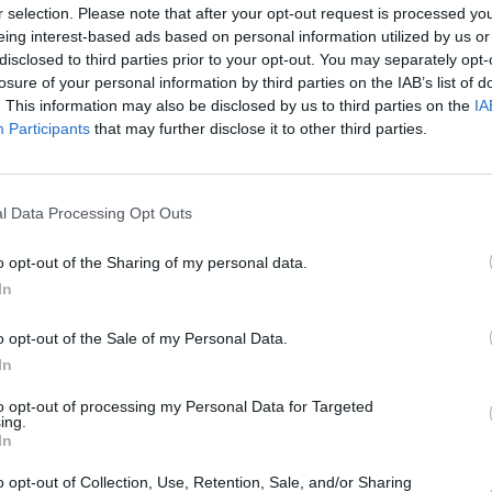
 baracă la Roma. „I-am dat o lecţie”
r selection. Please note that after your opt-out request is processed y
eing interest-based ads based on personal information utilized by us or
 o
atitudine arogantă cu ceilalţi rezidenţi
disclosed to third parties prior to your opt-out. You may separately opt-
losure of your personal information by third parties on the IAB’s list of
-i expedia în altă parte pe cei care nu se
. This information may also be disclosed by us to third parties on the
IA
vestit de beţii, dar şi de ameninţări
Participants
that may further disclose it to other third parties.
 special din partea femeii şi a agentului
l Data Processing Opt Outs
ntru deterioarea imaginii
şi s-a constituit
o opt-out of the Sharing of my personal data.
cci şi Proietti „însărcinaţi cu controlarea
In
3” – se citeşte în capul de acuzare –
o opt-out of the Sale of my Personal Data.
rea implicită de a exclude nomazii de la
In
ra menţionată, pretindeau şi făceau să li se
to opt-out of processing my Personal Data for Targeted
iun exclus. Marea parte a familiilor cărora li
ing.
In
ritatea judiciară,
rezultau defavorizate,
acei bani în numerar.
o opt-out of Collection, Use, Retention, Sale, and/or Sharing