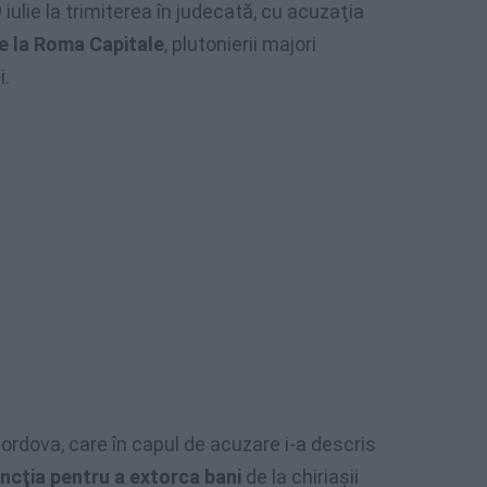
ulie la trimiterea în judecată, cu acuzaţia
de la Roma Capitale
, plutonierii majori
i.
ordova, care în capul de acuzare i-a descris
uncţia pentru a extorca bani
de la chiriaşii