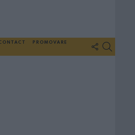
CONTACT
PROMOVARE
FOLLOW
SEARCH
US
Couple Photoshoot Paris