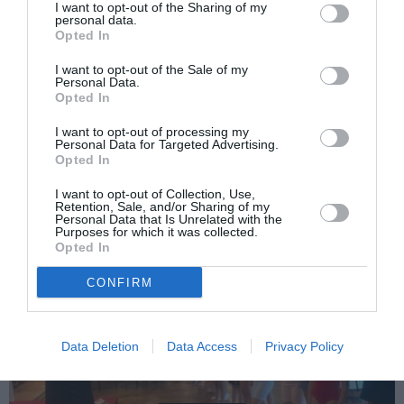
I want to opt-out of the Sharing of my
personal data.
Opted In
I want to opt-out of the Sale of my
Personal Data.
Opted In
ITALIA
I want to opt-out of processing my
Concursul Miss Badante 2026: informații
Personal Data for Targeted Advertising.
Opted In
despre înscrieri și participare
I want to opt-out of Collection, Use,
Retention, Sale, and/or Sharing of my
Personal Data that Is Unrelated with the
Purposes for which it was collected.
Opted In
CONFIRM
Data Deletion
Data Access
Privacy Policy