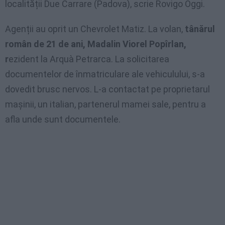
localității Due Carrare (Padova), scrie Rovigo Oggi.
Agenții au oprit un Chevrolet Matiz. La volan,
tânărul
român de 21 de ani, Madalin Viorel Popîrlan,
r
ezident la Arquà Petrarca. La solicitarea
documentelor de înmatriculare ale vehiculului, s-a
dovedit brusc nervos. L-a contactat pe proprietarul
mașinii, un italian, partenerul mamei sale, pentru a
afla unde sunt documentele.