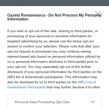
Articolul anterior
See
Întreprinzătorii italieni din România sunt
more
Gazeta Romaneasca -
Do Not Process My Personal
disperați: nu mai găsesc fortă de muncă,
Information
lucrătorii au plecat în Italia. Confindustria
România cere discuții urgente la Guvern
If you wish to opt-out of the sale, sharing to third parties, or
processing of your personal or sensitive information for
Următorul articol
targeted advertising by us, please use the below opt-out
”Badante” în Italia, s-a întors acasă pentru
section to confirm your selection. Please note that after your
totdeauna: «A fost o experiență pozitivă,
opt-out request is processed you may continue seeing
dar în România sunt fericită»
interest-based ads based on personal information utilized by
us or personal information disclosed to third parties prior to
your opt-out. You may separately opt-out of the further
AȚI PUTEA DORI DE
disclosure of your personal information by third parties on the
ASEMENEA
IAB’s list of downstream participants. This information may
also be disclosed by us to third parties on the
IAB’s List of
Downstream Participants
that may further disclose it to other
third parties.
Personal Data Processing Opt Outs